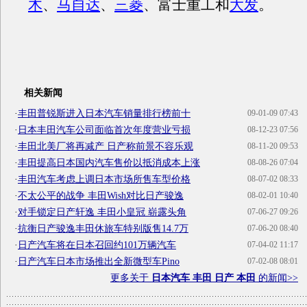
木
、
马自达
、
三菱
、富士重工和
大发
。
相关新闻
·
丰田普锐斯进入日本汽车销量排行榜前十
09-01-09 07:43
·
日本丰田汽车公司面临首次年度营业亏损
08-12-23 07:56
·
丰田北美厂将再减产 日产称前景不容乐观
08-11-20 09:53
·
丰田提高日本国内汽车售价以抵消成本上涨
08-08-26 07:04
·
丰田汽车考虑上调日本市场所售车型价格
08-07-02 08:33
·
不太公平的战争 丰田Wish对比日产骏逸
08-02-01 10:40
·
对手锁定日产轩逸 丰田小皇冠 崭露头角
07-06-27 09:26
·
抗衡日产骏逸丰田休旅车特别版售14.7万
07-06-20 08:40
·
日产汽车将在日本召回约101万辆汽车
07-04-02 11:17
·
日产汽车日本市场推出全新微型车Pino
07-02-08 08:01
更多关于
日本汽车 丰田 日产 本田
的新闻>>