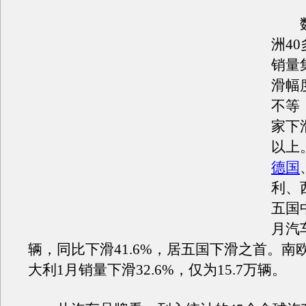
数
洲4
销量
滑幅
不等
家下
以上
德国
利、
五国
月汽车
辆，同比下滑41.6%，居五国下滑之首。南
大利1月销量下滑32.6%，仅为15.7万辆。