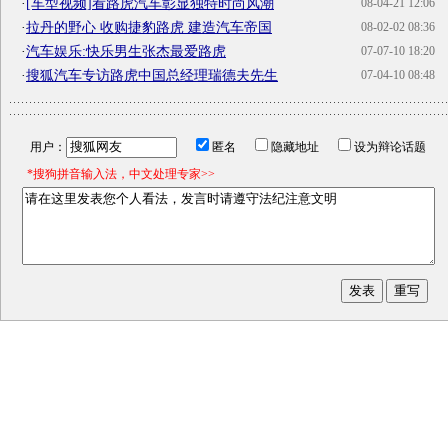
·
[车型视频]看路虎汽车彰显独特时尚风潮
08-04-21 12:06
·
拉丹的野心 收购捷豹路虎 建造汽车帝国
08-02-02 08:36
·
汽车娱乐:快乐男生张杰最爱路虎
07-07-10 18:20
·
搜狐汽车专访路虎中国总经理瑞德夫先生
07-04-10 08:48
用户：
匿名
隐藏地址
设为辩论话题
*搜狗拼音输入法，中文处理专家>>