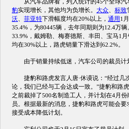
从汽车品牌看，列入统计的45个全球汽
豹
实现增长，其他均为负增长。
大众
、
标致
沃
、
菲亚特
下滑幅度均在20%以上，
通用
1
35.4%，为80445辆，去年同期则为12.4万辆
33.9%，戴姆勒、梅赛德斯、丰田、宝马1
均在30%以上，路虎销量下滑达到62.2%。
由于销量持续低迷，汽车公司的裁员计
捷豹和路虎发言人唐·休谟说：“经过几
论，我们已经与工会达成一致。”捷豹和路虎
之前裁掉了500名制造工人，并计划在4月份削
员。根据最新的消息，捷豹和路虎可能会要求
接受成本降低计划。