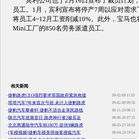
宾利公司也于2月16日宣布了裁员计划，将
员工。1月，宾利宣布将停产7周以应对需求
将员工4~12月工资削减10%。此外，宝马
Mini工厂的850名劳务派遣员工。
相关新闻
·
捷豹路虎CEO强烈要求英国政府紧急救援
09-02-09 11:05
·
塔塔汽车7年来首次亏损 未计入捷豹路虎
09-02-09 09:58
·
捷豹汽车黎睿轩:捷豹不适合走亲民路线
08-11-24 08:15
·
陕北汽车巡展首日 路虎神行者2被买走
08-06-16 07:35
·
北京惠通陆华汽车捐180万 提供9辆路虎
08-05-23 18:34
·
[车模视频]捷豹车模美琪做客搜狐汽车
08-04-24 19:54