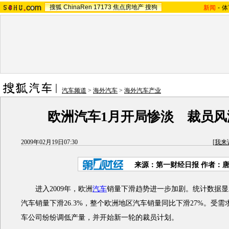
搜狐
ChinaRen
17173
焦点房地产
搜狗
新闻
-
体
汽车频道
>
海外汽车
>
海外汽车产业
欧洲汽车1月开局惨淡 裁员风
2009年02月19日07:30
[
我来
来源：第一财经日报 作者：
进入2009年，欧洲
汽车
销量下滑趋势进一步加剧。统计数据显示
汽车销量下滑26.3%，整个欧洲地区汽车销量同比下滑27%。受
车公司纷纷调低产量，并开始新一轮的裁员计划。