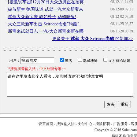
·
[搜狐试车团]12月20日大众迈腾正在招募
08-12-11 14:05
·
破茧新生 德国味道 试驾一汽大众新宝来
08-12-09 02:21
·
试驾大众新宝来:静如处子,动如脱兔!
08-12-02 07:59
·
大众三款新车出击 Scirocco命名"尚酷"
08-11-25 03:57
·
新宝来试驾日志 一汽-大众新宝来新在哪
08-11-20 08:39
更多关于
试驾 大众 Scirocco尚酷
的新闻>>
用户：
匿名
隐藏地址
设为辩论话题
*搜狗拼音输入法，中文处理专家>>
设置首页
-
搜狗输入法
-
支付中心
-
搜狐招聘
-
广告服务
-
客
Copyright
©
2016 Sohu.com
搜狐不良信息