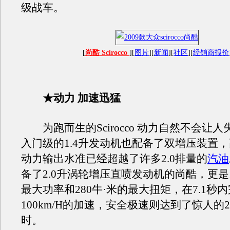
级战车。
[
尚酷 Scirocco
][
图片
][
新闻
][
社区
][
经销商报价
★动力 加速迅猛
为跑而生的Scirocco 动力自然不会让
入门级的1.4升发动机也配备了双增压装置，
动力输出水准已经超越了许多2.0排量的
汽油
备了2.0升涡轮增压直喷发动机的尚酷，更是
最大功率和280牛·米的最大扭矩，在7.1秒内
100km/H的加速，安全极速则达到了惊人的2
时。