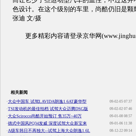
而让它少了些运动型汽车的血性，不过这并
色设计。在这个级别的车里，尚酷仍旧是颗
张迪 文/摄
更多精彩内容请登录京华网(www.jinghua.
相关新闻
·
大众中国车 试驾LAVIDA朗逸1.6AT豪华型
09-02-05 07:37
·
TSI发动机的最佳拍档 试驾大众迈腾DSG版
09-02-02 07:46
·
大众Scirocco尚酷开始预订 售35万~40万
09-01-08 08:57
·
德式中国风PQ34发威 深度试驾大众新宝来
09-01-06 11:38
·
A级车韩日不再独大--试驾上海大众朗逸1.6L
08-12-22 09:14