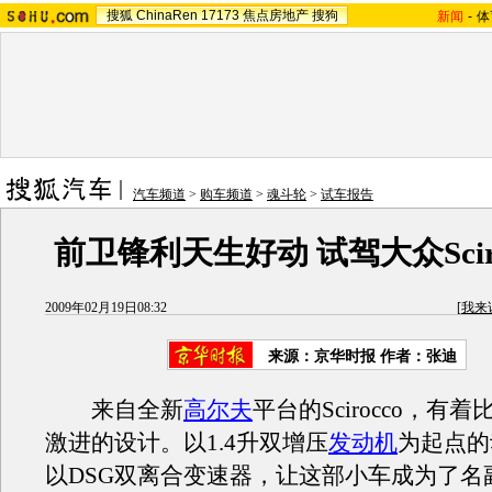
搜狐
ChinaRen
17173
焦点房地产
搜狗
新闻
-
体
汽车频道
>
购车频道
>
魂斗轮
>
试车报告
前卫锋利天生好动 试驾大众Scir
2009年02月19日08:32
[
我来
来源：京华时报 作者：张迪
来自全新
高尔夫
平台的Scirocco，有
激进的设计。以1.4升双增压
发动机
为起点的
以DSG双离合变速器，让这部小车成为了名