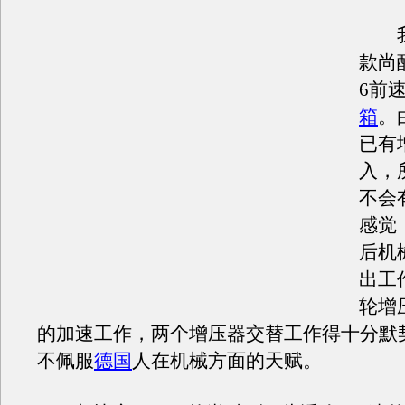
我们
款尚
6前
箱
。
已有
入，
不会
感觉，
后机
出工
轮增
的加速工作，两个增压器交替工作得十分默
不佩服
德国
人在机械方面的天赋。