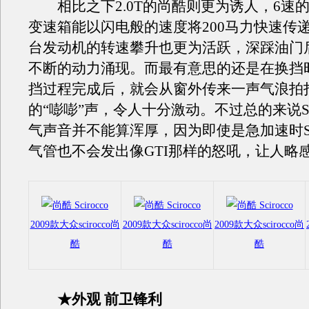
相比之下2.0T的尚酷则更为诱人，6速的
变速箱能以闪电般的速度将200马力快速传
台发动机的转速攀升也更为活跃，深踩油门
不断的动力涌现。而最有意思的还是在换挡
挡过程完成后，就会从窗外传来一声气浪拍
的“嘭嘭”声，令人十分激动。不过总的来说Sci
气声音并不能算浑厚，因为即使是急加速时Sci
气管也不会发出像GTI那样的怒吼，让人略
2009款大众scirocco尚
2009款大众scirocco尚
2009款大众scirocco尚
酷
酷
酷
★外观 前卫锋利