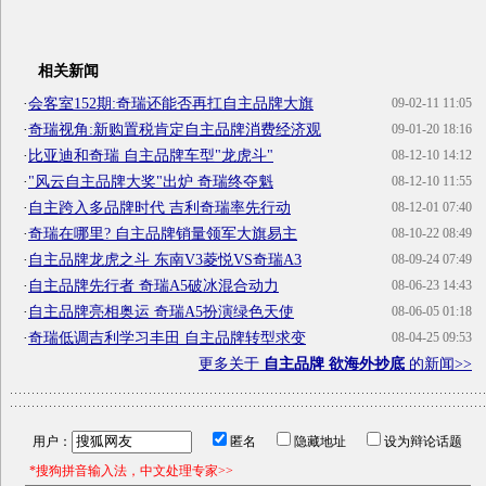
相关新闻
·
会客室152期:奇瑞还能否再扛自主品牌大旗
09-02-11 11:05
·
奇瑞视角:新购置税肯定自主品牌消费经济观
09-01-20 18:16
·
比亚迪和奇瑞 自主品牌车型"龙虎斗"
08-12-10 14:12
·
"风云自主品牌大奖"出炉 奇瑞终夺魁
08-12-10 11:55
·
自主跨入多品牌时代 吉利奇瑞率先行动
08-12-01 07:40
·
奇瑞在哪里? 自主品牌销量领军大旗易主
08-10-22 08:49
·
自主品牌龙虎之斗 东南V3菱悦VS奇瑞A3
08-09-24 07:49
·
自主品牌先行者 奇瑞A5破冰混合动力
08-06-23 14:43
·
自主品牌亮相奥运 奇瑞A5扮演绿色天使
08-06-05 01:18
·
奇瑞低调吉利学习丰田 自主品牌转型求变
08-04-25 09:53
更多关于
自主品牌 欲海外抄底
的新闻>>
用户：
匿名
隐藏地址
设为辩论话题
*搜狗拼音输入法，中文处理专家>>