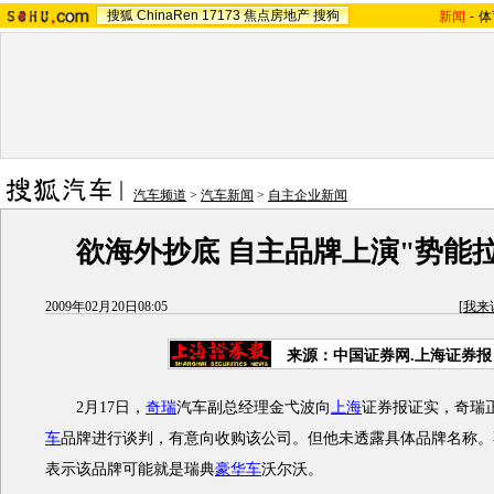
搜狐
ChinaRen
17173
焦点房地产
搜狗
新闻
-
体
汽车频道
>
汽车新闻
>
自主企业新闻
欲海外抄底 自主品牌上演"势能
2009年02月20日08:05
[
我来
来源：中国证券网.上海证券报
2月17日，
奇瑞
汽车副总经理金弋波向
上海
证券报证实，奇瑞
车
品牌进行谈判，有意向收购该公司。但他未透露具体品牌名称。
表示该品牌可能就是瑞典
豪华车
沃尔沃。