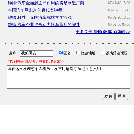
·
钟师:汽车金融起主导作用的将是制造厂商
07-11-18 15:06
·
中国汽车网北京首席代表钟师
06-10-23 13:47
·
钟师:聊胜于无的汽车标牌文字游戏
06-02-20 10:33
·
钟师:汽车企业混合动力轿车背后的智斗
06-02-06 09:56
更多关于
钟师 萨博
的新闻>>
用户：
匿名
隐藏地址
设为辩论话题
*搜狗拼音输入法，中文处理专家>>