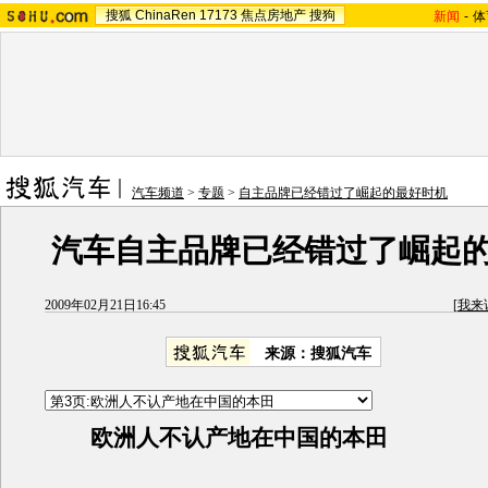
搜狐
ChinaRen
17173
焦点房地产
搜狗
新闻
-
体
汽车频道
>
专题
>
自主品牌已经错过了崛起的最好时机
汽车自主品牌已经错过了崛起
2009年02月21日16:45
[
我来
来源：搜狐汽车
欧洲人不认产地在中国的本田