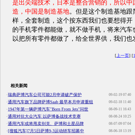
是出尖端技术，日本是整合营销的，所以中
造，中国是制造基地
。但是这个制造基地跟
样，全套制造，这个按东西我们也要想得开
的手机零件都能做，就不做手机，将来汽车
以把所有零件都做了，给全世界供，我们也
[
上一页
] [
相关新闻
·
瑞典萨博汽车公司可能2月申请破产保护
09-02-19 07:40
·
通用汽车旗下品牌萨博Saab 最早本月申请重组
09-02-18 11:40
·
1947年第一辆萨博汽车"Born From Jets"问世
08-09-11 16:43
·
通用对抗大众汽车 以萨博备战技术竞赛
08-08-24 10:25
·
通用汽车或将甩卖别克、萨博和土星品牌
08-07-09 07:04
·
[搜狐汽车]7月5日萨博9-3运动轿车招募中
08-06-18 13:19