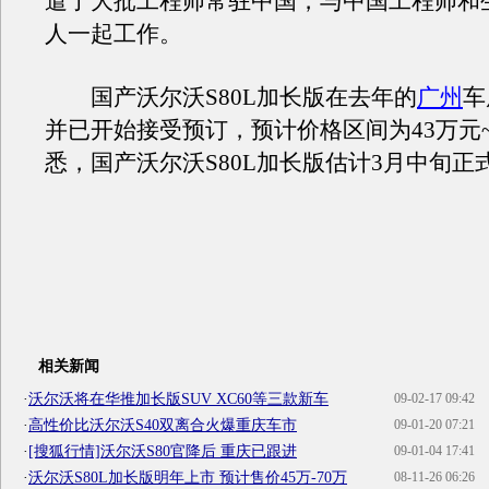
遣了大批工程师常驻中国，与中国工程师和
人一起工作。
国产沃尔沃S80L加长版在去年的
广州
车
并已开始接受预订，预计价格区间为43万元~
悉，国产沃尔沃S80L加长版估计3月中旬正
相关新闻
·
沃尔沃将在华推加长版SUV XC60等三款新车
09-02-17 09:42
·
高性价比沃尔沃S40双离合火爆重庆车市
09-01-20 07:21
·
[搜狐行情]沃尔沃S80官降后 重庆已跟进
09-01-04 17:41
·
沃尔沃S80L加长版明年上市 预计售价45万-70万
08-11-26 06:26