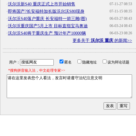
·
沃尔沃新S40 重庆正式上市开始销售
07-11-27 08:53
·
即将国产?长安福特加长版沃尔沃S80现身
07-11-15 08:35
·
沃尔沃S40落户重庆 长安福特一箭三雕(图)
06-03-27 08:43
·
沃尔沃重庆国产5月上市 目标直指宝马奥迪
06-03-24 08:43
·
沃尔沃S40将于重庆生产 预计年产10000辆
06-03-23 08:26
更多关于
沃尔沃 重庆
的新闻>>
用户：
匿名
隐藏地址
设为辩论话题
*搜狗拼音输入法，中文处理专家>>