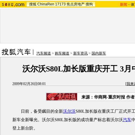
搜狐
ChinaRen
17173
焦点房地产
搜狗
新闻
-
体
汽车频道
>
购车频道
>
新车资讯
>
国内新车
沃尔沃S80L加长版重庆开工 3
2009年02月26日08:01
[
我来
来源：华商网-重庆时报 作
日前，备受瞩目的全新
沃尔沃
S80L加长版在重庆工厂正式开
新车全新曝光。沃尔沃S80L加长版的成功量产标志着沃尔沃
汽车
登上新台阶。