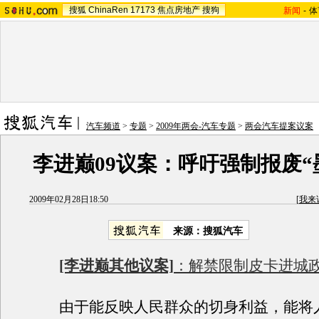
搜狐
ChinaRen
17173
焦点房地产
搜狗
新闻
-
体
汽车频道
>
专题
>
2009年两会-汽车专题
>
两会汽车提案议案
李进巅09议案：呼吁强制报废“
2009年02月28日18:50
[
我来
来源：搜狐汽车
[李进巅其他议案]
：解禁限制皮卡进城
由于能反映人民群众的切身利益，能将