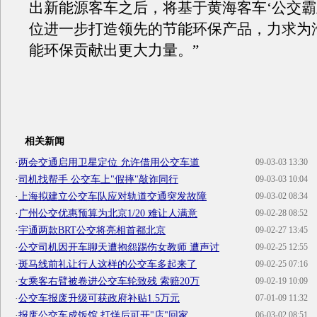
出新能源客车之后，将基于黄海客车‘公交霸
位进一步打造领先的节能环保产品，力求为
能环保贡献出更大力量。”
相关新闻
·
两会交通启用卫星定位 允许借用公交车道
09-03-03 13:30
·
司机找帮手 公交车上"假摔"敲诈同行
09-03-03 10:04
·
上海拟建立公交车队应对轨道交通突发故障
09-03-02 08:34
·
广州公交优惠预算为北京1/20 难让人满意
09-02-28 08:52
·
宇通两款BRT公交将亮相首都北京
09-02-27 13:45
·
公交司机因开车聊天遭抱怨踢伤女教师 遭声讨
09-02-25 12:55
·
斑马线前礼让行人这样的公交车多起来了
09-02-25 07:16
·
女乘客右臂被卷进公交车轮致残 索赔20万
09-02-19 10:09
·
公交车报废升级可获政府补贴1.5万元
07-01-09 11:32
·
报废公交车成饭馆 打烊后可开"店"回家
06-03-02 08:51