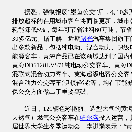
据悉，强制报废“墨鱼公交”后，有10多
排放超标的在用城市客车将面临更新，城市
耗能降低5%，每年可节省油料60万吨，节
30多亿元。据了解，近期
曙光
汽车集团旗下
出多款新品，包括纯电动、混合动力、超级
能源客车，黄海产品已在该领域达到了国内
黄海DD6128EVS71纯电动公交客车、黄海DD6
混联式混合动力客车、黄海超级电容公交客
混合动力公交客车(伊顿轻混)等，均在节能
保公交方面做出了重要突破。
近日，120辆色彩艳丽、造型大气的黄海
天然气）燃气公交客车在
哈尔滨
投入运营，
届世界大学生冬季运动会。李进巅表示：“