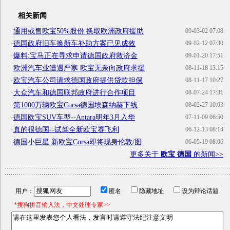
相关新闻
·
通用或售欧宝50%股份 换取欧洲政府援助
09-03-02 07:08
·
德国政府旧车换新车补助方案已见成效
09-02-12 07:30
·
爆料:宝马正在寻求申请德国政府救济金
09-01-20 17:51
·
欧洲汽车业遭遇严寒 欧宝无奈向政府求援
08-11-18 13:15
·
欧宝汽车公司请求德国政府提供贷款担保
08-11-17 10:27
·
大众汽车和德国联邦政府进行合作项目
08-07-24 17:31
·
第1000万辆欧宝Corsa德国埃森纳赫下线
08-02-27 10:03
·
德国欧宝SUV车型--Antara明年3月入华
07-11-09 06:50
·
真的很德国--试驾全新欧宝赛飞利
06-12-13 08:14
·
德国小巨星 新欧宝Corsa即将现身伦敦/图
06-05-19 08:06
更多关于
欧宝 德国
的新闻>>
用户：
匿名
隐藏地址
设为辩论话题
*搜狗拼音输入法，中文处理专家>>