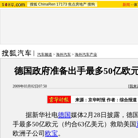
搜狐
ChinaRen
17173
焦点房地产
搜狗
新闻
-
体
汽车频道
>
海外汽车
>
海外汽车产业
德国政府准备出手最多50亿欧
2009年03月02日07:50
[
我来
来源：京华时报 作者：综合报道
据新华社电
德国
媒体2月28日披露，德
手最多50亿欧元（约合63亿美元）救助美国
欧洲子公司
欧宝
。