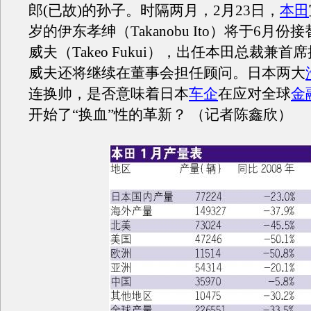
郎(已故)的孙子。时隔两月，2月23日，
本田
岁的伊东孝绅（Takanobu Ito）将于6月份
威夫（Takeo Fukui），出任本田总裁兼
威夫还将继续在董事会担任顾问。日本两大
连换帅，是否意味着日本
车企
在应对全球
金
开始了“换血”性的革新？ （记者陈鑫欣）