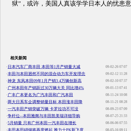
狱”，或许，美国人真该学学日本人的忧患
相关新闻
·
日本汽车厂商丰田 本田等1月产销量大减
09-02-26 07:07
·
丰田与本田迥然不同的混合动力车开发理念
09-02-12 11:28
·
神龙 东风本田09年1月产销3.4万辆创新高
09-02-10 07:37
·
广州本田年产销跃过30万辆大关 同比增4%
09-01-13 07:41
·
广丰广本更名为广汽丰田和广汽本田
08-11-24 10:08
·
两大日系车企调整销量目标 本田涨丰田降
08-11-21 08:28
·
一汽丰田产销突破万辆 卡罗拉功不可没
08-09-23 07:09
·
争杆位--本田雅阁与丰田凯美瑞详细导购
08-07-25 21:33
·
5月销量 只有广州本田一汽丰田在增长
08-06-06 07:55
·
丰田本田硝烟将再度燃起 雅力士PK新飞度
08-05-16 09:11