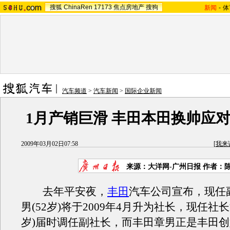
搜狐
ChinaRen
17173
焦点房地产
搜狗
新闻
-
体
汽车频道
>
汽车新闻
>
国际企业新闻
1月产销巨滑 丰田本田换帅应
2009年03月02日07:58
[
我来
来源：大洋网-广州日报 作者：
去年平安夜，
丰田
汽车公司宣布，现任
男(52岁)将于2009年4月升为社长，现任社长
岁)届时调任副社长，而丰田章男正是丰田