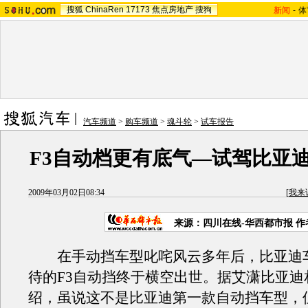
搜狐
ChinaRen
17173
焦点房地产
搜狗
新闻
-
体
汽车频道
>
购车频道
>
魂斗轮
>
试车报告
F3自动档更有底气—试驾比亚迪
2009年03月02日08:34
[
我来
来源：四川在线-华西都市报 
在手动挡车型叱咤风云多年后，比亚迪
待的F3自动挡终于横空出世。据艾潇比亚迪
绍，虽说这不是比亚迪第一款自动挡车型，但