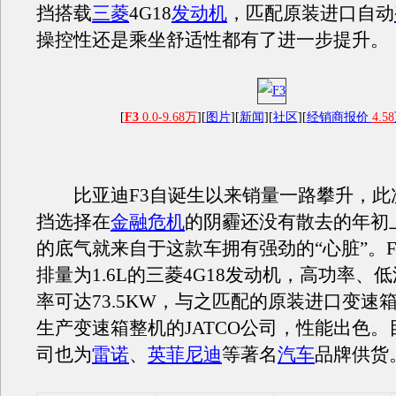
挡搭载
三菱
4G18
发动机
，匹配原装进口自动
操控性还是乘坐舒适性都有了进一步提升。
[
F3
0.0-9.68万
][
图片
][
新闻
][
社区
][
经销商报价
4.58
比亚迪F3自诞生以来销量一路攀升，此次
挡选择在
金融危机
的阴霾还没有散去的年初
的底气就来自于这款车拥有强劲的“心脏”。
排量为1.6L的三菱4G18发动机，高功率、
率可达73.5KW，与之匹配的原装进口变速
生产变速箱整机的JATCO公司，性能出色。目
司也为
雷诺
、
英菲尼迪
等著名
汽车
品牌供货