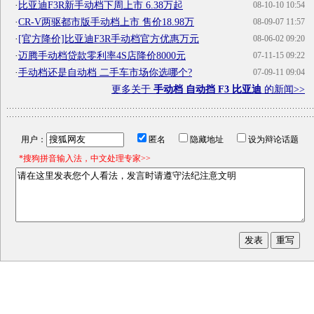
·
比亚迪F3R新手动档下周上市 6.38万起
08-10-10 10:54
·
CR-V两驱都市版手动档上市 售价18.98万
08-09-07 11:57
·
[官方降价]比亚迪F3R手动档官方优惠万元
08-06-02 09:20
·
迈腾手动档贷款零利率4S店降价8000元
07-11-15 09:22
·
手动档还是自动档 二手车市场你选哪个?
07-09-11 09:04
更多关于
手动档 自动挡 F3 比亚迪
的新闻>>
用户：
匿名
隐藏地址
设为辩论话题
*搜狗拼音输入法，中文处理专家>>