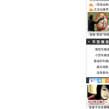
·
《变形金刚
·
王岳伦爆李
新版“西游”绝
车 型 频 道
微型车频
小型车频
紧凑型车频
摄头地图
违章查询
富家子女友遭