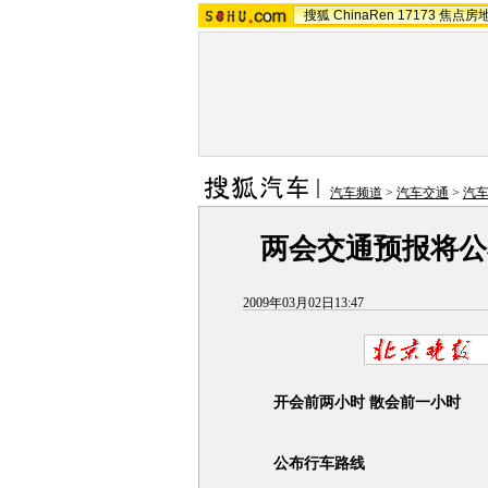
搜狐
ChinaRen
17173
焦点房
汽车频道
>
汽车交通
>
汽
两会交通预报将公
2009年03月02日13:47
开会前两小时 散会前一小时
公布行车路线