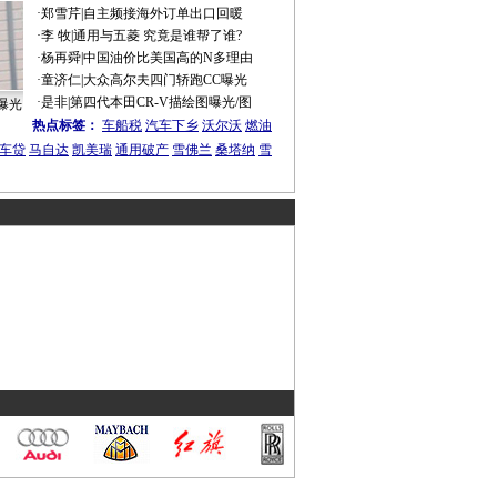
·
郑雪芹
|
自主频接海外订单出口回暖
·
李 牧
|
通用与五菱 究竟是谁帮了谁?
·
杨再舜
|
中国油价比美国高的N多理由
·
童济仁
|
大众高尔夫四门轿跑CC曝光
·
是非
|
第四代本田CR-V描绘图曝光/图
曝光
热点标签：
车船税
汽车下乡
沃尔沃
燃油
车贷
马自达
凯美瑞
通用破产
雪佛兰
桑塔纳
雪