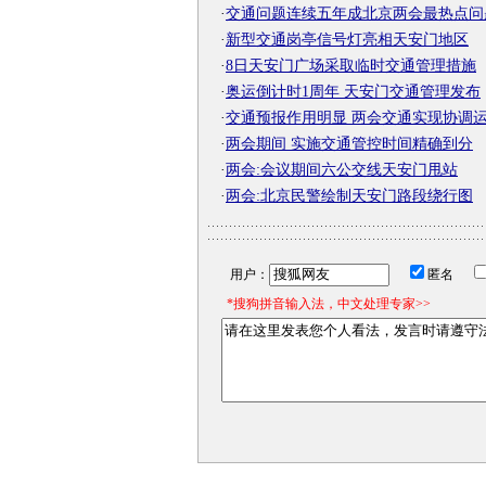
·
交通问题连续五年成北京两会最热点问
·
新型交通岗亭信号灯亮相天安门地区
·
8日天安门广场采取临时交通管理措施
·
奥运倒计时1周年 天安门交通管理发布
·
交通预报作用明显 两会交通实现协调
·
两会期间 实施交通管控时间精确到分
·
两会:会议期间六公交线天安门甩站
·
两会:北京民警绘制天安门路段绕行图
用户：
匿名
*搜狗拼音输入法，中文处理专家>>