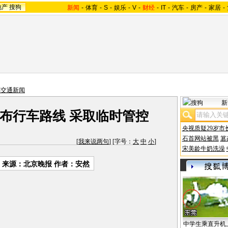
地产
搜狗
新闻
-
体育
-
S
-
娱乐
-
V
-
财经
-
IT
-
汽车
-
房产
-
家居
-
车交通新闻
新
布行车路线 采取临时管控
央视质疑29岁市
石首网站被黑
篡
[
我来说两句
] [字号：
大
中
小
]
宋美龄牛奶洗澡
来源：北京晚报 作者：安然
中学生乘直升机