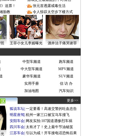
2》送票！
·
张元首透露戒毒生活
湘胎教
·
令人惊叹太空步下楼方式
密照
王菲小女儿李嫣曝光
酒井法子痛哭谢罪
道
中型车频道
跑车频道
道
中大型车频道
MPV频道
道
豪华车频道
SUV频道
实用手册
信 访 办
加油地图
汽车知识
更多>>
狐说车坛
|
一定要看！高速交警的吐血忠告
明星座驾
|
杭州一家三口被宝马车撞飞
安阳车会
|
网友实拍:107国道遇惨烈车祸
四川车会
|
太有才了！史上最牛节油秘笈
江苏车会
|
引以为戒！开车接电话恐怖后果
曝光