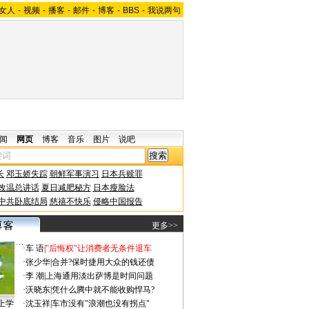
女人
-
视频
-
播客
-
邮件
-
博客
-
BBS
-
我说两句
闻
网页
博客
音乐
图片
说吧
长
邓玉娇失踪
朝鲜军事演习
日本兵赎罪
改温总讲话
夏日减肥秘方
日本瘦脸法
中共卧底结局
慈禧不快乐
侵略中国报告
更多>>
·
车 语
|
"后悔权"让消费者无条件退车
·
张少华
|
合并?保时捷用大众的钱还债
·
李 潮
|
上海通用淡出萨博是时间问题
·
沃晓东
|
凭什么腾中就不能收购悍马?
上学
·
沈玉祥
|
车市没有"浪潮也没有拐点"