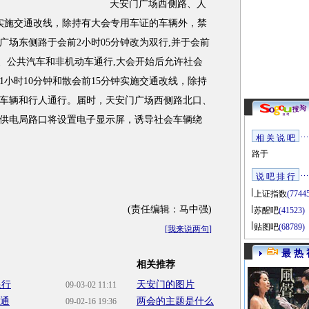
天安门广场西侧路、人
钟实施交通改线，除持有大会专用车证的车辆外，禁
场东侧路于会前2小时05分钟改为双行,并于会前
辆、公共汽车和非机动车通行,大会开始后允许社会
小时10分钟和散会前15分钟实施交通改线，除持
车辆和行人通行。届时，天安门广场西侧路北口、
供电局路口将设置电子显示屏，诱导社会车辆绕
相 关 说 吧
路于
说 吧 排 行
上证指数
(7744
(责任编辑：马中强)
苏醒吧
(41523)
贴图吧
(68789)
[
我来说两句
]
最 热 
相关推荐
限行
天安门的图片
09-03-02 11:11
交通
两会的主题是什么
09-02-16 19:36