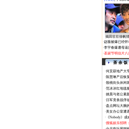
揭田壮壮徐帆
·
赵薇被爆已经怀
·
李宇春爆遭母逼
·
圣诞节明信片八
茶 余 饭
·
何炅获地产大亨
·
陈慧琳产后恢复
·
殷桃街头休闲装
·
范冰冰红地毯
·
姚晨与老公素
·
日军竟拿战俘
·
盘点网坛大腕
·
美女办公室遭
·
《Nobody》
·
搜狐娱乐招聘
·
台北电玩展靓丽Sh