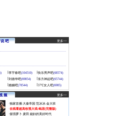
说 吧
更多>>
5)
李宇春吧
(104510)
快乐男声吧
(68574)
刘德华吧
(69854)
东方神起吧
(65744)
婚姻吧
(78544)
37℃女人吧
(6985)
视 频
更多>>
·
独家首播:大秦帝国
范冰冰-金大班
·
在线看超高收视大戏:
蜗居(完整版)
·
倔强萝卜
麦田
媳妇的美好时代