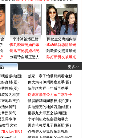
情史
李冰冰被爆已婚
揭秘生父离婚内幕
孕
·
揭刘晓庆离婚内幕
·
李幼斌新恋情曝光
婚
·
周迅王艳婆媳相见
·
陆毅爱女照首曝光
折
·
刘嘉玲自曝正造人
·
陈好新男友被曝光
 后
更多>>
喂猕猴桃(图)
·
独家：章子怡带妈妈看电影
好身材(图)
·
佟大为马伊琍再度牵手(图)
秀性感(图)
·
倪萍赵忠祥十年后再携手
服装皆为租赁
·
刘涛富豪老公为家产求生子
颜乘地铁被拍
·
舒淇醉酒瞬间惨被抓拍(图)
做活体解剖
·
实拍漂亮的地摊西施(组图)
的暴烈脾气
·
世界九大罪恶之城(组图)
遇灵异事件
·
李孝利新欢私密视频曝光
成命案导火索
·
孟庭苇可爱儿子最新照(图)
：加入我们吧！
·
点击进入搜狐娱乐影视库
owGirl
·
游戏史上最般配的十对情侣