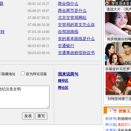
题
两会指什么
09-01-24 10:27
谍战大片-《风
两会两节是什么
08-08-05 18:07
北京交管局网站
07-08-07 09:22
交管局的英文怎么说
07-08-06 10:38
运转
自驾游路线
07-03-18 14:00
党的基本路线是什么
07-03-02 08:53
闺房视频自拍
交通银行
06-03-03 08:21
交通事故赔偿协议书
06-03-03 08:10
自爆捉奸后恶梦
隐藏地址
设为辩论话题
我来说两句
精华区
辩论区
刘翔亚锦赛三
·
听评书
|
郭德纲
·
听小说
|
鬼吹灯1
·
共享区
|
手机病