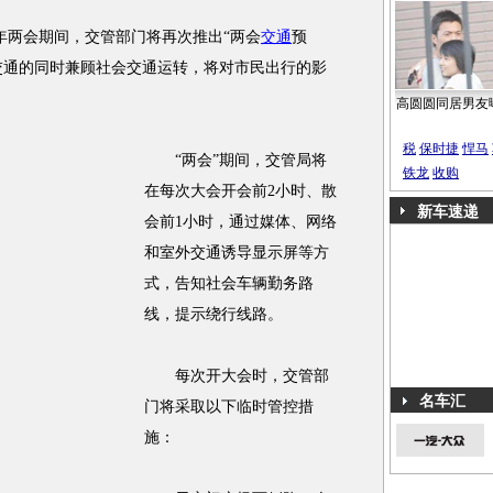
两会期间，交管部门将再次推出“两会
交通
预
”交通的同时兼顾社会交通运转，将对市民出行的影
高圆圆同居男友
税
保时捷
悍马
“两会”期间，交管局将
铁龙
收购
在每次大会开会前2小时、散
新车速递
会前1小时，通过媒体、网络
和室外交通诱导显示屏等方
式，告知社会车辆勤务路
线，提示绕行线路。
每次开大会时，交管部
名车汇
门将采取以下临时管控措
施：