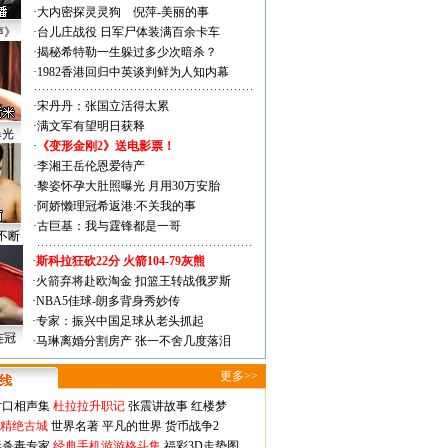
·
大内密探灵灵狗
倪萍-美丽的事
声》
·
台儿庄战役 日军尸体装满百余卡车
·
揭秘希特勒一生躲过多少次暗杀？
·
1982香港回归中英谈判鲜为人知内幕
·
宋丹丹：张国立活得太累
·
满文军有望明日获释
曝光
·
《变形金刚2》送电影票！
·
李湘王岳伦恩爱待产
·
黎姿怀孕大肚照曝光 月用30万安胎
·
阿娇懒理冠希返港:不关我的事
·
古巨基：我与霆锋都是一哥
不断
·
斯科拉狂砍22分 火箭104-79灰熊
·
火箭弃将赴欧淘金 扣篮王转战俄罗斯
·
NBA5佳球-朗多背身秀妙传
·
专家：振兴中国足球从老头抓起
连冠
·
马琳离婚分割房产 张一不舍几度落泪
更多>>
对口相声集
杜拉拉升职记
张震讲故事
红楼梦
-精绝古城
世界名著
平凡的世界
货币战争2
毒杀毒专家
经典手机游游格斗集
福彩3D走势图