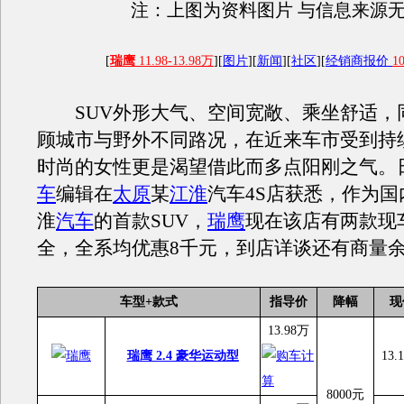
注：上图为资料图片 与信息来源
[
瑞鹰
11.98-13.98万
][
图片
][
新闻
][
社区
][
经销商报价
10
SUV外形大气、空间宽敞、乘坐舒适，
顾城市与野外不同路况，在近来车市受到持
时尚的女性更是渴望借此而多点阳刚之气。
车
编辑在
太原
某
江淮
汽车4S店获悉，作为
淮
汽车
的首款SUV，
瑞鹰
现在该店有两款现
全，全系均优惠8千元，到店详谈还有商量
车型+款式
指导价
降幅
现
13.98万
瑞鹰 2.4 豪华运动型
13.
8000元