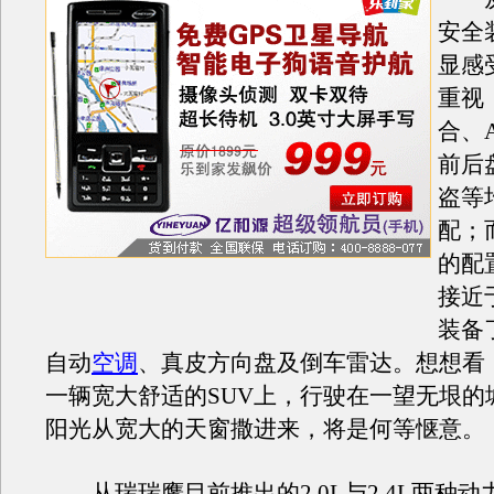
安全
显感
重视
合、A
前后
盗等
配；
的配
接近
装备
自动
空调
、真皮方向盘及倒车雷达。想想看
一辆宽大舒适的SUV上，行驶在一望无垠的
阳光从宽大的天窗撒进来，将是何等惬意。
从瑞瑞鹰目前推出的2.0L与2.4L两种动