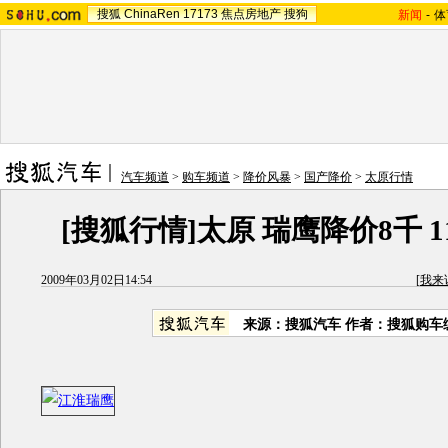
搜狐
ChinaRen
17173
焦点房地产
搜狗
新闻
-
体
汽车频道
>
购车频道
>
降价风暴
>
国产降价
>
太原行情
[搜狐行情]太原 瑞鹰降价8千 11
2009年03月02日14:54
[
我来
来源：搜狐汽车 作者：搜狐购车