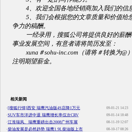
4、欢迎全国各地经销商加入我们的信
5、我们会根据您的文章质量和价值给您
争力的稿酬。
一经录用，搜狐公司将提供良好的薪酬
事业发展空间，有意者请将简历发至：
xuna＃sohu-inc.com（请将＃转换为
注明期望薪金。
相关新闻
·
[搜狐行情]西安 瑞鹰汽油版4S店降1万元
09-01-21 14:23
·
SUV车市洋进中退 瑞鹰增长率仅次CRV
09-01-14 18:48
·
江淮瑞风、瑞鹰重磅出击2008广州车展
08-11-19 12:07
·
柴油发展是必然趋势 瑞鹰1.9L柴油版上市
08-10-17 08:26