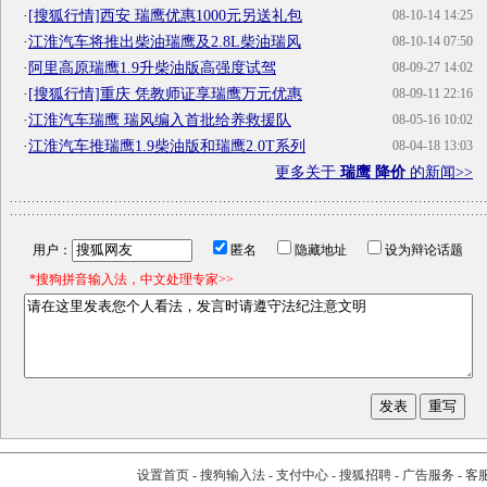
·
[搜狐行情]西安 瑞鹰优惠1000元另送礼包
08-10-14 14:25
·
江淮汽车将推出柴油瑞鹰及2.8L柴油瑞风
08-10-14 07:50
·
阿里高原瑞鹰1.9升柴油版高强度试驾
08-09-27 14:02
·
[搜狐行情]重庆 凭教师证享瑞鹰万元优惠
08-09-11 22:16
·
江淮汽车瑞鹰 瑞风编入首批给养救援队
08-05-16 10:02
·
江淮汽车推瑞鹰1.9柴油版和瑞鹰2.0T系列
08-04-18 13:03
更多关于
瑞鹰 降价
的新闻>>
用户：
匿名
隐藏地址
设为辩论话题
*搜狗拼音输入法，中文处理专家>>
设置首页
-
搜狗输入法
-
支付中心
-
搜狐招聘
-
广告服务
-
客