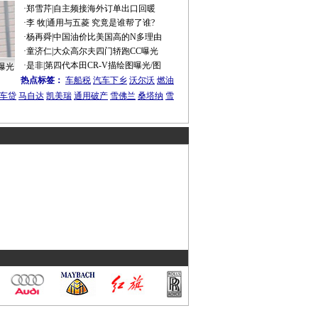
·
郑雪芹
|
自主频接海外订单出口回暖
·
李 牧
|
通用与五菱 究竟是谁帮了谁?
·
杨再舜
|
中国油价比美国高的N多理由
·
童济仁
|
大众高尔夫四门轿跑CC曝光
·
是非
|
第四代本田CR-V描绘图曝光/图
曝光
热点标签：
车船税
汽车下乡
沃尔沃
燃油
车贷
马自达
凯美瑞
通用破产
雪佛兰
桑塔纳
雪