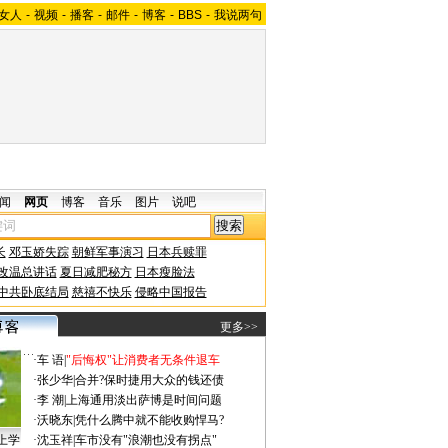
女人
-
视频
-
播客
-
邮件
-
博客
-
BBS
-
我说两句
闻
网页
博客
音乐
图片
说吧
长
邓玉娇失踪
朝鲜军事演习
日本兵赎罪
改温总讲话
夏日减肥秘方
日本瘦脸法
中共卧底结局
慈禧不快乐
侵略中国报告
更多>>
·
车 语
|
"后悔权"让消费者无条件退车
·
张少华
|
合并?保时捷用大众的钱还债
·
李 潮
|
上海通用淡出萨博是时间问题
·
沃晓东
|
凭什么腾中就不能收购悍马?
上学
·
沈玉祥
|
车市没有"浪潮也没有拐点"