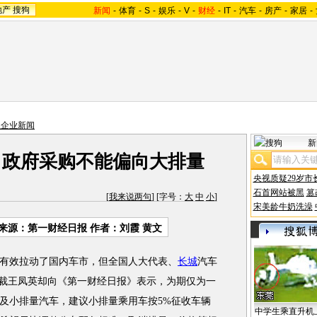
地产
搜狗
新闻
-
体育
-
S
-
娱乐
-
V
-
财经
-
IT
-
汽车
-
房产
-
家居
-
主企业新闻
新
：政府采购不能偏向大排量
央视质疑29岁市
石首网站被黑
篡
[
我来说两句
] [字号：
大
中
小
]
宋美龄牛奶洗澡
来源：第一财经日报 作者：刘霞 黄文
效拉动了国内车市，但全国人大代表、
长城
汽车
总裁王凤英却向《第一财经日报》表示，为期仅为一
及小排量汽车，建议小排量乘用车按5%征收车辆
中学生乘直升机