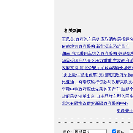
相关新闻
·
王凤英:政府汽车采购应取消多层招标
·
依赖地方政府采购 新能源车恐难量产
·
湖南:当地乘用车纳入政府采购 鼓励优
·
华晨受困产品匮乏压力重重 主攻政府
·
政府支持 河北公安厅采购445辆长城炫
·
"史上最牛警用跑车"亮相南京政府采购
·
比亚迪、奇瑞获银行贷款与政府采购支
·
李毅中称政府应优先采购国产车 鼓励
·
政府采购清单出台 自主品牌车型入围
·
北汽有限协议供货新疆政府采购中心
更多关
用户：
匿名