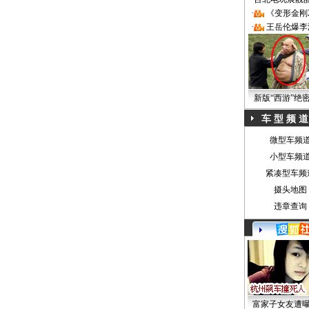
·
《变形金刚
·
王岳伦爆李
新版“西游”绝
车 型 频 道
微型车频
小型车频
紧凑型车频
摄头地图
违章查询
富家子女友遭