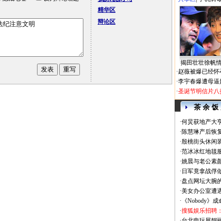
精华区
辩论区
揭田壮壮徐帆
·
赵薇被爆已经怀
·
李宇春爆遭母逼
·
圣诞节明信片八
茶 余 饭
·
何炅获地产大亨
·
陈慧琳产后恢复
·
殷桃街头休闲装
·
范冰冰红地毯
·
姚晨与老公素
·
日军竟拿战俘
·
盘点网坛大腕
·
美女办公室遭
·
《Nobody》
·
搜狐娱乐招聘
·
台北电玩展靓丽Sh