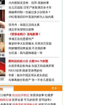
·
大内密探灵灵狗
倪萍-美丽的事
声》
·
台儿庄战役 日军尸体装满百余卡车
·
揭秘希特勒一生躲过多少次暗杀？
·
1982香港回归中英谈判鲜为人知内幕
·
宋丹丹：张国立活得太累
·
满文军有望明日获释
曝光
·
《变形金刚2》送电影票！
·
李湘王岳伦恩爱待产
·
黎姿怀孕大肚照曝光 月用30万安胎
·
阿娇懒理冠希返港:不关我的事
·
古巨基：我与霆锋都是一哥
不断
·
斯科拉狂砍22分 火箭104-79灰熊
·
火箭弃将赴欧淘金 扣篮王转战俄罗斯
·
NBA5佳球-朗多背身秀妙传
·
专家：振兴中国足球从老头抓起
连冠
·
马琳离婚分割房产 张一不舍几度落泪
更多>>
对口相声集
杜拉拉升职记
张震讲故事
红楼梦
-精绝古城
世界名著
平凡的世界
货币战争2
毒杀毒专家
经典手机游游格斗集
福彩3D走势图