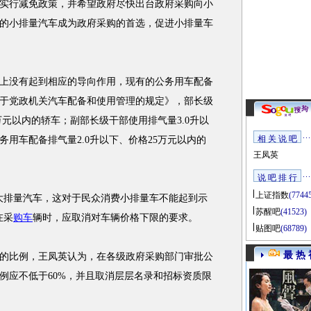
实行减免政策，并希望政府尽快出台政府采购向小
的小排量汽车成为政府采购的首选，促进小排量车
没有起到相应的导向作用，现有的公务用车配备
《关于党政机关汽车配备和使用管理的规定》，部长级
5万元以内的轿车；副部长级干部使用排气量3.0升以
相 关 说 吧
务用车配备排气量2.0升以下、价格25万元以内的
王凤英
说 吧 排 行
上证指数
(7744
排量汽车，这对于民众消费小排量车不能起到示
苏醒吧
(41523)
在采
购车
辆时，应取消对车辆价格下限的要求。
贴图吧
(68789)
最 热 
比例，王凤英认为，在各级政府采购部门审批公
例应不低于60%，并且取消层层名录和招标资质限