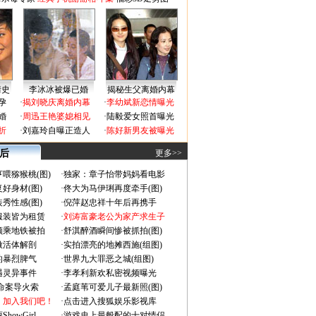
情史
李冰冰被爆已婚
揭秘生父离婚内幕
孕
·
揭刘晓庆离婚内幕
·
李幼斌新恋情曝光
婚
·
周迅王艳婆媳相见
·
陆毅爱女照首曝光
折
·
刘嘉玲自曝正造人
·
陈好新男友被曝光
 后
更多>>
喂猕猴桃(图)
·
独家：章子怡带妈妈看电影
好身材(图)
·
佟大为马伊琍再度牵手(图)
秀性感(图)
·
倪萍赵忠祥十年后再携手
服装皆为租赁
·
刘涛富豪老公为家产求生子
颜乘地铁被拍
·
舒淇醉酒瞬间惨被抓拍(图)
做活体解剖
·
实拍漂亮的地摊西施(组图)
的暴烈脾气
·
世界九大罪恶之城(组图)
遇灵异事件
·
李孝利新欢私密视频曝光
成命案导火索
·
孟庭苇可爱儿子最新照(图)
：加入我们吧！
·
点击进入搜狐娱乐影视库
owGirl
·
游戏史上最般配的十对情侣