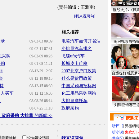
(责任编辑：王雅南)
谍战大片-《风
[
我来说两句
]
相关推荐
名录
电喷汽车如何开省油
09-03-03 09:09
闺房视频自拍
小排量汽车排名
09-02-11 07:31
先采购
飞碟ufo汽车
09-02-09 08:26
采购
长城皮卡价格
09-01-08 11:21
丽
2007北京户口政策
08-12-29 12:07
自爆捉奸后恶梦
会
什么是货币政策
08-12-18 09:15
持
中国采购与招标网
08-12-15 08:30
个人买车
化工用品采购网站
08-12-12 16:05
多
大排量摩托车
08-08-26 08:14
刘翔亚锦赛三
政府采购
08-07-25 11:10
于
政府采购 大排量
的新闻>>
·
听评书
|
郭德纲
·
听小说
|
鬼吹灯1
隐藏地址
设为辩论话题
我来说两句
·
共享区
|
手机病