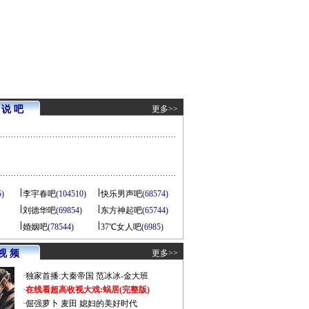
说 吧
更多>>
5)
李宇春吧
(104510)
快乐男声吧
(68574)
刘德华吧
(69854)
东方神起吧
(65744)
婚姻吧
(78544)
37℃女人吧
(6985)
视 频
更多>>
·
独家首播:大秦帝国
范冰冰-金大班
·
在线看超高收视大戏:
蜗居(完整版)
·
倔强萝卜
麦田
媳妇的美好时代