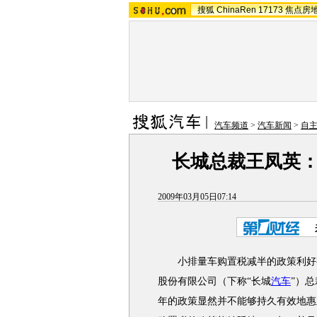
搜狐
ChinaRen
17173
焦点房
汽车频道
>
汽车新闻
>
自
长城总裁王凤英
2009年03月05日07:14
小排量车购置税减半的政策利好有
股份有限公司（下称“长城
汽车
”）
年的政策显然并不能够持久有效地惠