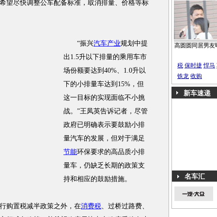
且希望尽快调整公车配备标准，取消排量、价格等标
“振兴
汽车产业
规划中提
高圆圆同居男友
出1.5升以下排量的乘用车市
税
保时捷
悍马
场份额要达到40%、1.0升以
铁龙
收购
下的小排量车达到15%，但
新车速递
这一目标的实现面临不小挑
战。”王凤英告诉记者，尽管
政府已明确表示要鼓励小排
量汽车的发展，但对于满足
节能
环保要求的高品质小排
量车，仍缺乏长期的政策支
名车汇
持和相应的鼓励措施。
行购置税减半政策之外，在
消费税
、过桥过路费、