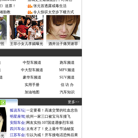
2》送票！
·
张元首透露戒毒生活
湘胎教
·
令人惊叹太空步下楼方式
密照
王菲小女儿李嫣曝光
酒井法子痛哭谢罪
道
中型车频道
跑车频道
道
中大型车频道
MPV频道
道
豪华车频道
SUV频道
实用手册
信 访 办
加油地图
汽车知识
更多>>
狐说车坛
|
一定要看！高速交警的吐血忠告
明星座驾
|
杭州一家三口被宝马车撞飞
安阳车会
|
网友实拍:107国道遇惨烈车祸
四川车会
|
太有才了！史上最牛节油秘笈
江苏车会
|
引以为戒！开车接电话恐怖后果
曝光