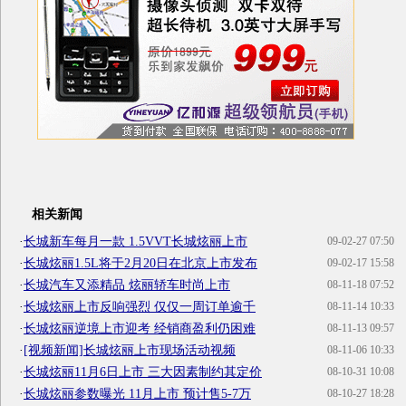
相关新闻
·
长城新车每月一款 1.5VVT长城炫丽上市
09-02-27 07:50
·
长城炫丽1.5L将于2月20日在北京上市发布
09-02-17 15:58
·
长城汽车又添精品 炫丽轿车时尚上市
08-11-18 07:52
·
长城炫丽上市反响强烈 仅仅一周订单逾千
08-11-14 10:33
·
长城炫丽逆境上市迎考 经销商盈利仍困难
08-11-13 09:57
·
[视频新闻]长城炫丽上市现场活动视频
08-11-06 10:33
·
长城炫丽11月6日上市 三大因素制约其定价
08-10-31 10:08
·
长城炫丽参数曝光 11月上市 预计售5-7万
08-10-27 18:28