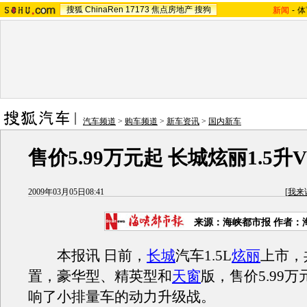
搜狐
ChinaRen
17173
焦点房地产
搜狗
新闻
-
体
汽车频道
>
购车频道
>
新车资讯
>
国内新车
售价5.99万元起 长城炫丽1.5升
2009年03月05日08:41
[
我来
来源：海峡都市报 作者：
本报讯 日前，
长城
汽车1.5L
炫丽
上市，
置，豪华型、精英型和
天窗
版，售价5.99
响了小排量车的动力升级战。