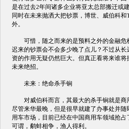
是在过去2年间诸多企业将亚太总部搬迁或
同时在未来抛洒大把钞票，博世、威伯科和T
外。
可惜，随之而来的是预料之外的金融危
迟来的钞票会不会多少晚了点儿？不过从长
资的作用无疑仍然巨大。但真正看将来谁将
未来绝招。
未来：绝命杀手锏
对威伯科而言，其最大的杀手锏就是商
尽管来华最晚，但是很早就建了办事处并随
用车市场，目前已经在中国商用车领域抢占
可谓，鹬蚌相争，渔人得利。