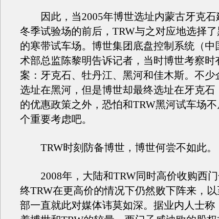
因此，当2005年博世选址内蒙古牙克石
冬季试验场的前后，TRW与之对应地选择了
的寒带试车场。博世集团底盘控制系统（中
术部总监陈黎明告诉记者，当时博世考察时
案：牙克石、牡丹江、黑河和佳木斯。不少
选址在黑河，但是博世却最终选址在牙克石
的优惠政策之外，恐怕和TRW黑河试车场不
个重要考虑吧。
TRW时刻防备博世，博世何尝不如此。
2008年，大陆和TRW同时高价收购西
终TRW在更高价的情况下仍然败下阵来，以
部一直就此对媒体讳莫如深。据业内人士称