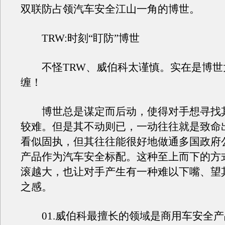
双联防占领汽车安全江山一角的博世。
TRW:时刻“盯防”博世
不怪TRW、威伯科太谨慎。实在是博世
缠！
博世总是谋定而后动，使得对手想寻找
较难。但是其不动则已，一动往往就是致命
看似固执，但其往往能很好地做通多国政府
产品作为汽车安全标配。这种至上而下的方
滚越大，也让对手产生有一种难以下嘴、望
之感。
01.威伯科最擅长的领域是商用车安全产