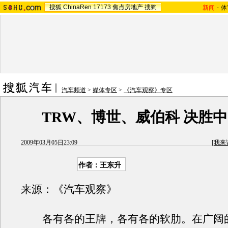
搜狐
ChinaRen
17173
焦点房地产
搜狗
新闻
-
体
汽车频道
>
媒体专区
>
《汽车观察》专区
TRW、博世、威伯科 决胜
2009年03月05日23:09
[
我来
作者：王东升
来源：《汽车观察》
各有各的王牌，各有各的软肋。在广阔