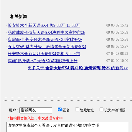
相关新闻
·
长安铃木全新天语SX4 售9.88万-13.38万
09-03-09 15:42
·
品质成就价值新天语SX4决胜中级家轿市场
09-03-09 15:39
·
应需而生 长安铃木全新天语SX4突破升级
09-03-09 15:38
·
五大突破 魅力升级—激情试驾全新天语SX4
09-03-09 15:37
·
长安铃木全新两厢天语SX4亮相 5月上市
07-04-23 08:22
·
实施"贴身战术" 天语SX4销量稳步上升
07-02-09 10:00
更多关于
全新天语SX4 魂斗轮 扬州试驾 铃木
的新闻>>
用户：
匿名
隐藏地址
设为辩论话题
*搜狗拼音输入法，中文处理专家>>