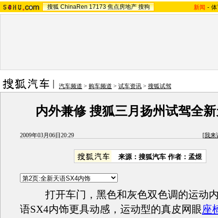
搜狐
ChinaRen
17173
焦点房地产
搜狗
新闻
-
体
汽车频道
>
购车频道
>
试车资讯
>
搜狐试驾
内外兼修 搜狐三月扬州试驾全新
2009年03月06日20:29
[
我来
来源：
搜狐汽车
作者：孟煜
打开车门，黑色和灰色双色调的运动内
语SX4内饰更具动感，运动型的真皮网眼
座