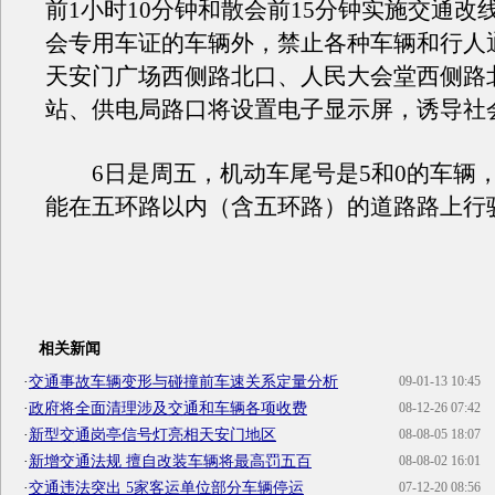
前1小时10分钟和散会前15分钟实施交通改
会专用车证的车辆外，禁止各种车辆和行人
天安门广场西侧路北口、人民大会堂西侧路
站、供电局路口将设置电子显示屏，诱导社
6日是周五，机动车尾号是5和0的车辆，6
能在五环路以内（含五环路）的道路路上行
相关新闻
·
交通事故车辆变形与碰撞前车速关系定量分析
09-01-13 10:45
·
政府将全面清理涉及交通和车辆各项收费
08-12-26 07:42
·
新型交通岗亭信号灯亮相天安门地区
08-08-05 18:07
·
新增交通法规 擅自改装车辆将最高罚五百
08-08-02 16:01
·
交通违法突出 5家客运单位部分车辆停运
07-12-20 08:56