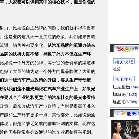
车，大家都可以供销其中的核心技术，但是你包的
力。比如说自主品牌的问题，我们就不得不提有
。这是业内这几天一直关注的政策。我们如果要调
流通、销售关都要变化。
从汽车品牌的流通办法来
品牌的扶持力度不够，导致了外方不但在生产环
相 关 说 吧
比如说一个外方的品牌，等于它的合资车的渠道和
张炤
也贴了大量的钱为这一个外方的母品牌做了大量的
说 吧 排 行
们这一版汽车产业政策的升级，要从生产带动流
上证指数
(7744
所以我们这不能光局限在汽车产业生产上，如果光
苏醒吧
(41523)
在要以全产业链和更宽广的汽车社会的眼光来看待
贴图吧
(68789)
政策。后来改成汽车产业政策，当时是提高了准入
最 热 
产能和生产环节更多一点。其他部分，比如说柴油
体现，但是又缺乏足够的辅助细则的支撑。现在这
近的国务院常务会议通过的汽车业调整振兴规划。