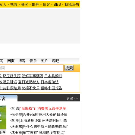
女人
-
视频
-
播客
-
邮件
-
博客
-
BBS
-
我说两句
闻
网页
博客
音乐
图片
说吧
长
邓玉娇失踪
朝鲜军事演习
日本兵赎罪
改温总讲话
夏日减肥秘方
日本瘦脸法
中共卧底结局
慈禧不快乐
侵略中国报告
更多>>
·
车 语
|
"后悔权"让消费者无条件退车
·
张少华
|
合并?保时捷用大众的钱还债
·
李 潮
|
上海通用淡出萨博是时间问题
·
沃晓东
|
凭什么腾中就不能收购悍马?
上学
·
沈玉祥
|
车市没有"浪潮也没有拐点"