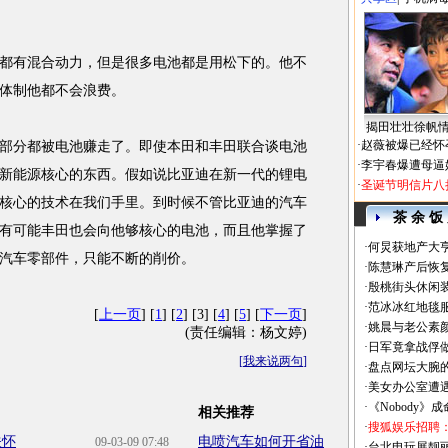
都有混合动力，但是很多电池都是用松下的。他不
体制他都不会浪费。
揭田壮壮徐帆
·
赵薇被爆已经怀
部分都被电池赚走了。即使本田和丰田联合谈电池
·
李宇春爆遭母逼
新能源核心的东西。假如说比亚迪在新一代的锂电
·
圣诞节明信片八
核心的技术在我们手里。到时候不管比亚迪的汽车
茶 余 饭
有可能丰田也会向他够核心的电池，而且他掌握了
·
何炅获地产大亨
汽车零部件，只能不断的削价。
·
陈慧琳产后恢复
·
殷桃街头休闲装
·
范冰冰红地毯
[
上一页
] [
1
] [
2
] [3] [
4
] [
5
] [
下一页
]
·
姚晨与老公素
(责任编辑：杨文婷)
·
日军竟拿战俘
[
我来说两句
]
·
盘点网坛大腕
·
美女办公室遭
·
《Nobody》
相关推荐
·
搜狐娱乐招聘
关怀
电喷汽车如何开省油
09-03-09 07:48
·
台北电玩展靓丽Sh