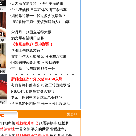
·
大内密探灵灵狗
倪萍-美丽的事
声》
·
台儿庄战役 日军尸体装满百余卡车
·
揭秘希特勒一生躲过多少次暗杀？
·
1982香港回归中英谈判鲜为人知内幕
·
宋丹丹：张国立活得太累
·
满文军有望明日获释
曝光
·
《变形金刚2》送电影票！
·
李湘王岳伦恩爱待产
·
黎姿怀孕大肚照曝光 月用30万安胎
·
阿娇懒理冠希返港:不关我的事
·
古巨基：我与霆锋都是一哥
不断
·
斯科拉狂砍22分 火箭104-79灰熊
·
火箭弃将赴欧淘金 扣篮王转战俄罗斯
·
NBA5佳球-朗多背身秀妙传
·
专家：振兴中国足球从老头抓起
连冠
·
马琳离婚分割房产 张一不舍几度落泪
更多>>
对口相声集
杜拉拉升职记
张震讲故事
红楼梦
-精绝古城
世界名著
平凡的世界
货币战争2
毒杀毒专家
经典手机游游格斗集
福彩3D走势图