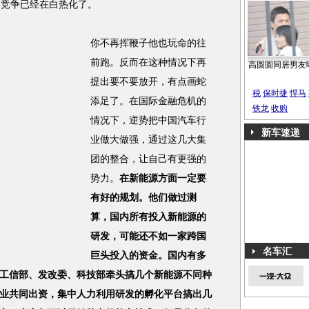
的竞争已经在白热化了。
你不再挥鞭子他也玩命的往
前跑。反而在这种情况下再
高圆圆同居男友
提出要不要放开，有点画蛇
税
保时捷
悍马
添足了。在国际金融危机的
铁龙
收购
情况下，逆势把中国汽车行
新车速递
业做大做强，通过这几大集
团的整合，让自己有更强的
势力。
在新能源方面一定要
有好的规划。他们做过测
算，国内所有投入新能源的
研发，可能还不如一家跨国
名车汇
巨头投入的资金。国内有多
工信部、发改委、科技部牵头搞几个新能源不同种
业共同出资，集中人力利用研发的孵化平台搞出几