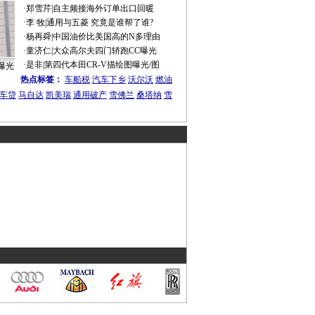
·
郑雪芹
|
自主频接海外订单出口回暖
·
李 牧
|
通用与五菱 究竟是谁帮了谁?
·
杨再舜
|
中国油价比美国高的N多理由
·
童济仁
|
大众高尔夫四门轿跑CC曝光
·
是非
|
第四代本田CR-V描绘图曝光/图
曝光
热点标签：
车船税
汽车下乡
沃尔沃
燃油
车贷
马自达
凯美瑞
通用破产
雪佛兰
桑塔纳
雪