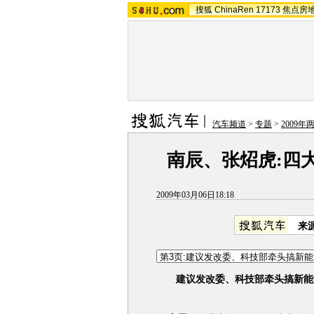
搜狐
ChinaRen
17173
焦点房
汽车频道
>
专题
>
2009年
南辰、张炤虎:四
2009年03月06日18:18
来
建议发改委、科技部牵头搞新能