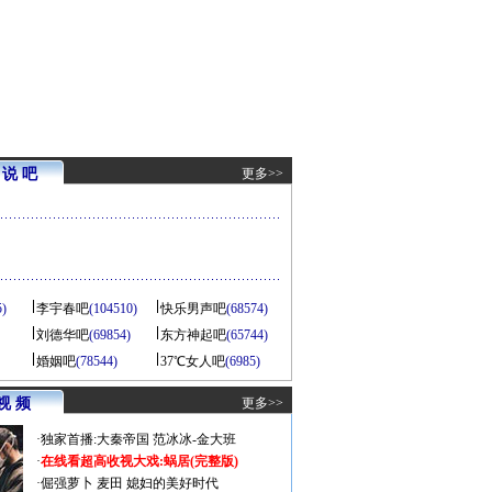
说 吧
更多>>
5)
李宇春吧
(104510)
快乐男声吧
(68574)
刘德华吧
(69854)
东方神起吧
(65744)
婚姻吧
(78544)
37℃女人吧
(6985)
视 频
更多>>
·
独家首播:大秦帝国
范冰冰-金大班
·
在线看超高收视大戏:
蜗居(完整版)
·
倔强萝卜
麦田
媳妇的美好时代