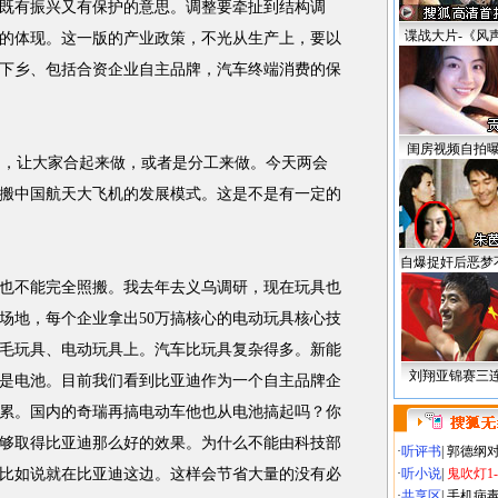
既有振兴又有保护的意思。调整要牵扯到结构调
谍战大片-《风
的体现。这一版的产业政策，不光从生产上，要以
下乡、包括合资企业自主品牌，汽车终端消费的保
闺房视频自拍
向，让大家合起来做，或者是分工来做。今天两会
搬中国航天大飞机的发展模式。这是不是有一定的
自爆捉奸后恶梦
也不能完全照搬。我去年去义乌调研，现在玩具也
场地，每个企业拿出50万搞核心的电动玩具核心技
毛玩具、电动玩具上。汽车比玩具复杂得多。新能
刘翔亚锦赛三
是电池。目前我们看到比亚迪作为一个自主品牌企
累。国内的奇瑞再搞电动车他也从电池搞起吗？你
够取得比亚迪那么好的效果。为什么不能由科技部
·
听评书
|
郭德纲
比如说就在比亚迪这边。这样会节省大量的没有必
·
听小说
|
鬼吹灯1
·
共享区
|
手机病