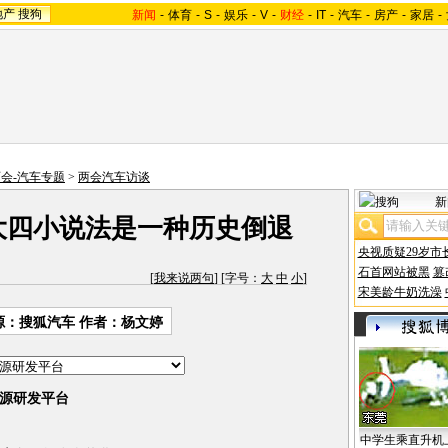
地产
搜狗
新闻
-
体育
-
S
-
娱乐
-
V
-
财经
-
IT
-
汽车
-
房产
-
家居
-
两会-汽车专题
>
两会汽车访谈
新
大四小说法是一种历史倒退
央视质疑29岁市
石首网站被黑
篡
[
我来说两句
] [字号：
大
中
小
]
宋美龄牛奶洗澡
源：搜狐汽车 作者：杨文婷
源研发平台
中学生乘直升机