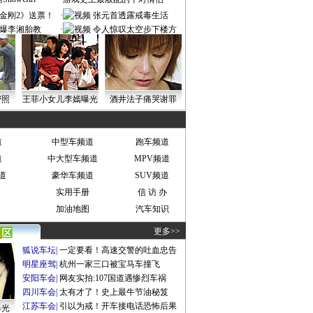
金刚2》送票！
·
张元首透露戒毒生活
爆李湘胎教
·
令人惊叹太空步下楼方
式
密照
王菲小女儿李嫣曝光
酒井法子痛哭谢罪
道
中型车频道
跑车频道
道
中大型车频道
MPV频道
道
豪华车频道
SUV频道
实用手册
信 访 办
加油地图
汽车知识
更多>>
狐说车坛
|
一定要看！高速交警的吐血忠告
明星座驾
|
杭州一家三口被宝马车撞飞
安阳车会
|
网友实拍:107国道遇惨烈车祸
四川车会
|
太有才了！史上最牛节油秘笈
江苏车会
|
引以为戒！开车接电话恐怖后果
曝光