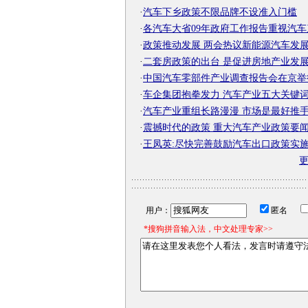
·
汽车下乡政策不限品牌不设准入门槛
·
各汽车大省09年政府工作报告重视汽车
·
政策推动发展 两会热议新能源汽车发
·
二套房政策的出台 是促进房地产业发
·
中国汽车零部件产业调查报告会在京举
·
车企集团抱拳发力 汽车产业五大关键
·
汽车产业重组长路漫漫 市场是最好推
·
震撼时代的政策 重大汽车产业政策要
·
王凤英:尽快完善鼓励汽车出口政策实
用户：
匿名
*搜狗拼音输入法，中文处理专家>>