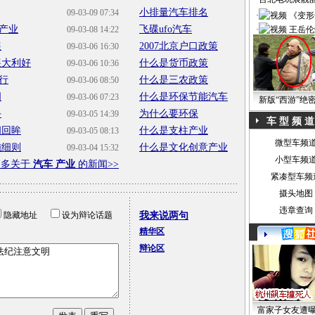
小排量汽车排名
09-03-09 07:34
·
《变形
产业
飞碟ufo汽车
09-03-08 14:22
·
王岳伦
展
2007北京户口政策
09-03-06 16:30
展大利好
什么是货币政策
09-03-06 10:36
行
什么是三农政策
09-03-06 08:50
词
什么是环保节能汽车
09-03-06 07:23
新版“西游”绝
手
为什么要环保
09-03-05 14:39
车 型 频 道
闻回眸
什么是支柱产业
09-03-05 08:13
微型车频
施细则
什么是文化创意产业
09-03-04 15:32
小型车频
更多关于
汽车 产业
的新闻>>
紧凑型车频
摄头地图
违章查询
隐藏地址
设为辩论话题
我来说两句
精华区
辩论区
富家子女友遭