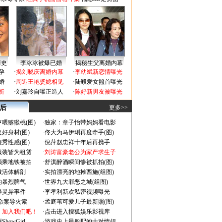
情史
李冰冰被爆已婚
揭秘生父离婚内幕
孕
·
揭刘晓庆离婚内幕
·
李幼斌新恋情曝光
婚
·
周迅王艳婆媳相见
·
陆毅爱女照首曝光
折
·
刘嘉玲自曝正造人
·
陈好新男友被曝光
 后
更多>>
喂猕猴桃(图)
·
独家：章子怡带妈妈看电影
好身材(图)
·
佟大为马伊琍再度牵手(图)
秀性感(图)
·
倪萍赵忠祥十年后再携手
服装皆为租赁
·
刘涛富豪老公为家产求生子
颜乘地铁被拍
·
舒淇醉酒瞬间惨被抓拍(图)
做活体解剖
·
实拍漂亮的地摊西施(组图)
的暴烈脾气
·
世界九大罪恶之城(组图)
遇灵异事件
·
李孝利新欢私密视频曝光
成命案导火索
·
孟庭苇可爱儿子最新照(图)
：加入我们吧！
·
点击进入搜狐娱乐影视库
owGirl
·
游戏史上最般配的十对情侣