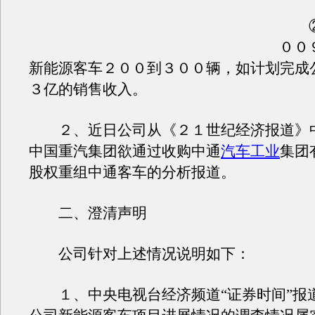
②
００
新能源客车２００到３００辆，如计划完成
３亿的销售收入。
２、近日公司从《２１世纪经济报道》
中国重汽集团欲通过收购中通
汽车工业
集团
股权重组中通客车的分析报道。
二、澄清声明
公司针对上述情况说明如下：
１、中央电视台经济频道“证券时间”报