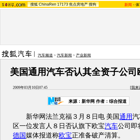
搜狐
ChinaRen
17173
焦点房地产
搜狗
新闻
-
体
汽车频道
>
汽车新闻
>
产业新闻
美国通用汽车否认其全资子公司
2009年03月10日07:45
[
我来
来源：新华网 作者：综合报道
新华网法兰克福３月８日电 美国
通用
汽
区一位发言人８日否认旗下欧宝
汽车
公司即
德国
媒体报道称
欧宝
正准备破产清算。