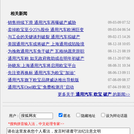
相关新闻
·
销售持续下滑 通用汽车再曝破产威胁
09-03-09 07:52
·
卖掉欧宝至少25%股份 通用汽车欧洲巨变
09-03-04 06:54
·
与工会的关键谈判破裂 通用汽车拟破产
09-02-15 14:26
·
美国通用汽车或将破产 上海通用或陷险境
08-12-18 10:05
·
为挽救通用汽车免于破产 瓦格纳愿意辞职
08-11-21 08:19
·
通用汽车称 如无政府救助或在明年初破产
08-11-20 07:06
·
孙晓东:上海通用汽车将启用欧宝平台
08-08-31 10:34
·
先注资再换标 通用汽车为欧宝"加油"
08-06-13 09:11
·
通用汽车旗下欧宝品牌威达推出导航版
07-08-09 08:37
·
通用汽车Opel欧宝"免费检测月"启动
07-04-19 00:32
更多关于
通用汽车 欧宝 破产
的新闻>>
用户：
匿名
隐藏地址
设为辩论话题
*搜狗拼音输入法，中文处理专家>>