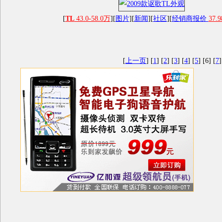
[
TL
43.0-58.0万
][
图片
][
新闻
][
社区
][
经销商报价
37.9
[
上一页
] [
1
] [
2
] [
3
] [
4
] [
5
] [6] [
7
]