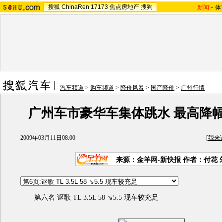
搜狐
ChinaRen
17173
焦点房地产
搜狗
新闻
-
体
汽车频道
>
购车频道
>
降价风暴
>
国产降价
>
广州行情
广州车市豪华车集体跳水 最高降
2009年03月11日08:00
[
我来
来源：金羊网-新快报 作者：付花 
第六名 讴歌 TL 3.5L 58 ↘5.5 现车较充足