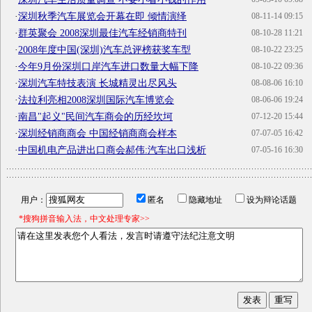
·
深圳秋季汽车展览会开幕在即 倾情演绎
08-11-14 09:15
·
群英聚会 2008深圳最佳汽车经销商特刊
08-10-28 11:21
·
2008年度中国(深圳)汽车总评榜获奖车型
08-10-22 23:25
·
今年9月份深圳口岸汽车进口数量大幅下降
08-10-22 09:36
·
深圳汽车特技表演 长城精灵出尽风头
08-08-06 16:10
·
法拉利亮相2008深圳国际汽车博览会
08-06-06 19:24
·
南昌"起义"民间汽车商会的历经坎坷
07-12-20 15:44
·
深圳经销商商会 中国经销商商会样本
07-07-05 16:42
·
中国机电产品进出口商会郝伟:汽车出口浅析
07-05-16 16:30
用户：
匿名
隐藏地址
设为辩论话题
*搜狗拼音输入法，中文处理专家>>