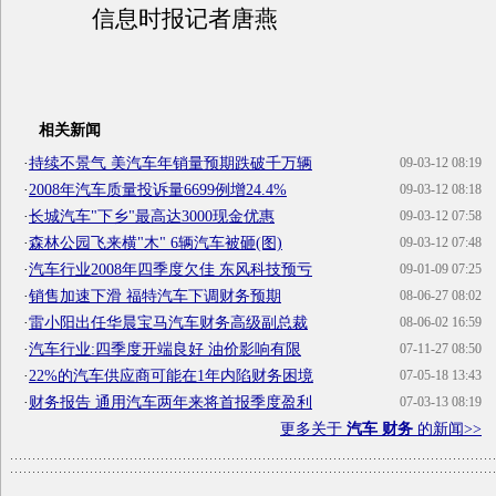
信息时报记者唐燕
相关新闻
·
持续不景气 美汽车年销量预期跌破千万辆
09-03-12 08:19
·
2008年汽车质量投诉量6699例增24.4%
09-03-12 08:18
·
长城汽车"下乡"最高达3000现金优惠
09-03-12 07:58
·
森林公园飞来横"木" 6辆汽车被砸(图)
09-03-12 07:48
·
汽车行业2008年四季度欠佳 东风科技预亏
09-01-09 07:25
·
销售加速下滑 福特汽车下调财务预期
08-06-27 08:02
·
雷小阳出任华晨宝马汽车财务高级副总裁
08-06-02 16:59
·
汽车行业:四季度开端良好 油价影响有限
07-11-27 08:50
·
22%的汽车供应商可能在1年内陷财务困境
07-05-18 13:43
·
财务报告 通用汽车两年来将首报季度盈利
07-03-13 08:19
更多关于
汽车 财务
的新闻>>