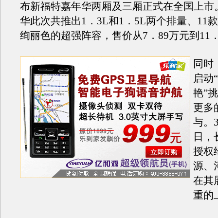
布新福特嘉年华两厢及三厢正式在全国上市
华此次共推出1．3L和1．5L两个排量、11款
绚丽色的超强阵容，售价从7．89万元到11．
同时
启动
艳”
更多
与。
日，
授权
源、
在其
重的