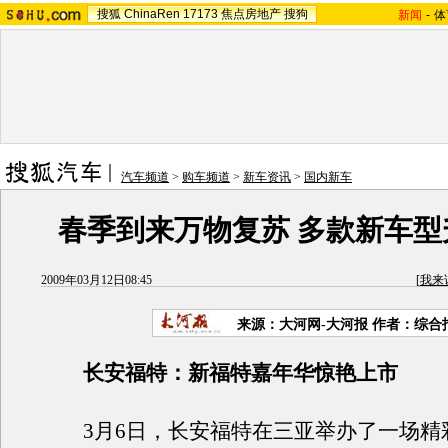
搜狐
ChinaRen
17173
焦点房地产
搜狗
新闻
-
体
汽车频道
>
购车频道
>
新车资讯
>
国内新车
春季到来万物复苏 多款新车型
2009年03月12日08:45
[
我来
来源：大河网-大河报 作者：综合
长安福特：新福特嘉年华惊艳上市
3月6日，长安福特在三亚举办了一场精