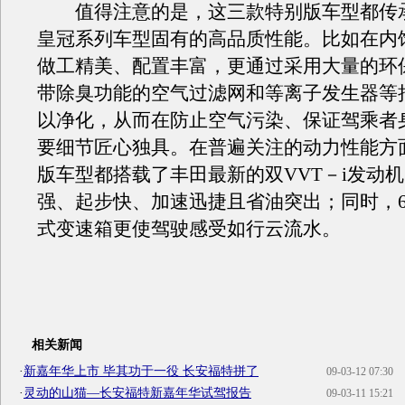
值得注意的是，这三款特别版车型都传承
皇冠系列车型固有的高品质性能。比如在内
做工精美、配置丰富，更通过采用大量的环
带除臭功能的空气过滤网和等离子发生器等
以净化，从而在防止空气污染、保证驾乘者
要细节匠心独具。在普遍关注的动力性能方
版车型都搭载了丰田最新的双VVT－i发动
强、起步快、加速迅捷且省油突出；同时，
式变速箱更使驾驶感受如行云流水。
相关新闻
·
新嘉年华上市 毕其功于一役 长安福特拼了
09-03-12 07:30
·
灵动的山猫—长安福特新嘉年华试驾报告
09-03-11 15:21