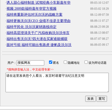
·
诱人甜心福特制造 试驾经典小车新嘉年华
09-03-10 12:07
·
视频:2009款福特嘉年华官方视频
09-03-02 18:29
·
福特将重新评估对沃尔沃的战略方案
08-12-09 07:59
·
福特更换沃尔沃CEO 业绩不佳是主要理由
08-09-11 07:27
·
福特平民化 沃尔沃家轿路线待定
08-08-23 09:28
·
福特高层澄清关于广汽拟收购沃尔沃传言
08-08-13 08:07
·
福特出售沃尔沃?四大潜在买家谁能捕获
08-07-07 08:27
·
面对亏损 福特可能出售路虎 捷豹及沃尔沃
06-09-05 09:17
用户：
匿名
隐藏地址
设为辩论话题
*搜狗拼音输入法，中文处理专家>>