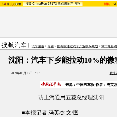
搜狐
ChinaRen
17173
焦点房地产
搜狗
新闻
-
体
汽车频道
>
专题
>
国务院通过汽车产业振兴规划
>
救市最新消
沈阳：汽车下乡能拉动10%的微
2009年03月13日07:57
[
我来
来源：中国汽车报 作者：冯英
———访上汽通用五菱总经理沈阳
■本报记者 冯英杰 文/图