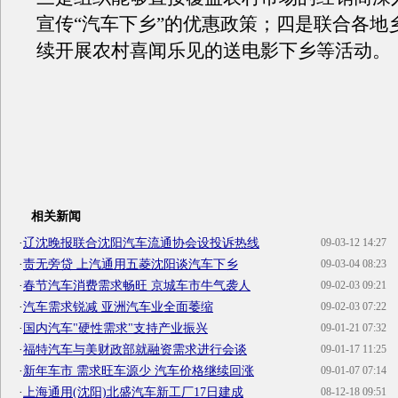
宣传“汽车下乡”的优惠政策；四是联合各地
续开展农村喜闻乐见的送电影下乡等活动。
相关新闻
·
辽沈晚报联合沈阳汽车流通协会设投诉热线
09-03-12 14:27
·
责无旁贷 上汽通用五菱沈阳谈汽车下乡
09-03-04 08:23
·
春节汽车消费需求畅旺 京城车市牛气袭人
09-02-03 09:21
·
汽车需求锐减 亚洲汽车业全面萎缩
09-02-03 07:22
·
国内汽车"硬性需求"支持产业振兴
09-01-21 07:32
·
福特汽车与美财政部就融资需求进行会谈
09-01-17 11:25
·
新年车市 需求旺车源少 汽车价格继续回涨
09-01-07 07:14
·
上海通用(沈阳)北盛汽车新工厂17日建成
08-12-18 09:51