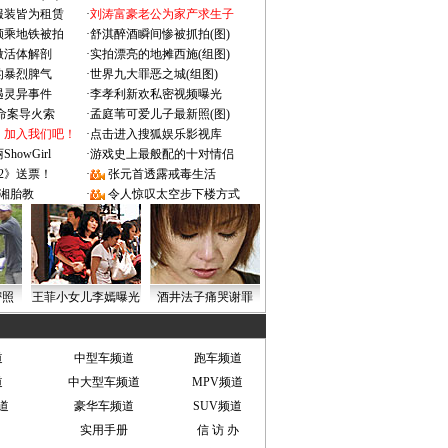
服装皆为租赁
·
刘涛富豪老公为家产求生子
颜乘地铁被拍
·
舒淇醉酒瞬间惨被抓拍(图)
做活体解剖
·
实拍漂亮的地摊西施(组图)
的暴烈脾气
·
世界九大罪恶之城(组图)
遇灵异事件
·
李孝利新欢私密视频曝光
成命案导火索
·
孟庭苇可爱儿子最新照(图)
：加入我们吧！
·
点击进入搜狐娱乐影视库
owGirl
·
游戏史上最般配的十对情侣
2》送票！
·
张元首透露戒毒生活
湘胎教
·
令人惊叹太空步下楼方式
密照
王菲小女儿李嫣曝光
酒井法子痛哭谢罪
道
中型车频道
跑车频道
道
中大型车频道
MPV频道
道
豪华车频道
SUV频道
实用手册
信 访 办