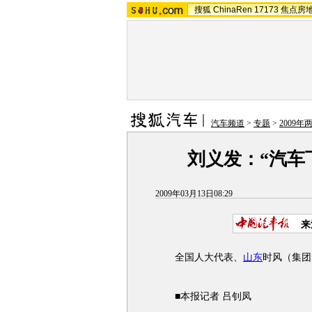
搜狐
ChinaRen
17173
焦点房
汽车频道
>
专题
>
2009年
刘义发：“汽车
2009年03月13日08:29
来
全国人大代表、
山东
时风（集团
■本报记者 吕钊凤