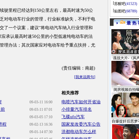
苏醒吧
(41523)
里程已经达到150公里左右，最高时速为50公
贴图吧
(68789)
乏对电动车行业的管理，行业标准缺失，不利于电
最 热 
交了一个议案，建议“将电动汽车纳入行业管理和
家应承认最高时速50公里的小型低速纯电动车的法
管理办法；其次国家应对电动车给予重点扶持，尤
谍战大片-《风
(责任编辑：南超)
[
我来说两句
]
闺房视频自拍
相关推荐
好
电喷汽车如何开省油
09-03-11 16:00
眼前
小排量汽车排名
09-03-11 07:01
飞碟ufo汽车
09-03-05 17:10
自爆捉奸后恶梦
进程
国家发改委汽车公告
09-02-13 16:36
洪都电动车怎么样
09-01-14 07:30