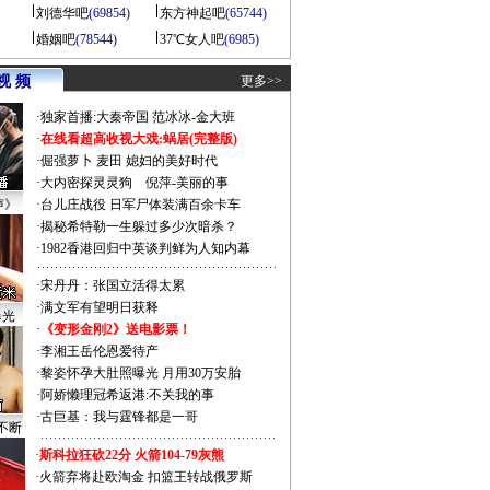
刘德华吧
(69854)
东方神起吧
(65744)
婚姻吧
(78544)
37℃女人吧
(6985)
视 频
更多>>
·
独家首播:大秦帝国
范冰冰-金大班
·
在线看超高收视大戏:
蜗居(完整版)
·
倔强萝卜
麦田
媳妇的美好时代
·
大内密探灵灵狗
倪萍-美丽的事
声》
·
台儿庄战役 日军尸体装满百余卡车
·
揭秘希特勒一生躲过多少次暗杀？
·
1982香港回归中英谈判鲜为人知内幕
·
宋丹丹：张国立活得太累
·
满文军有望明日获释
曝光
·
《变形金刚2》送电影票！
·
李湘王岳伦恩爱待产
·
黎姿怀孕大肚照曝光 月用30万安胎
·
阿娇懒理冠希返港:不关我的事
·
古巨基：我与霆锋都是一哥
不断
·
斯科拉狂砍22分 火箭104-79灰熊
·
火箭弃将赴欧淘金 扣篮王转战俄罗斯