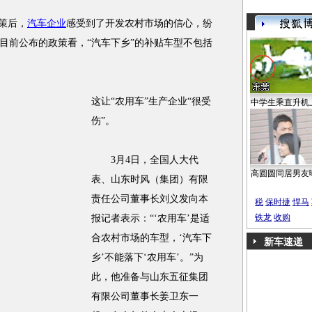
政策后，
汽车企业
感受到了开发农村市场的信心，纷
目前公布的政策看，“汽车下乡”的补贴车型不包括
这让“农用车”生产企业“很受
中学生乘直升机
伤”。
3月4日，全国人大代
高圆圆同居男友
表、山东时风（集团）有限
责任公司董事长刘义发向本
税
保时捷
悍马
铁龙
收购
报记者表示：“‘农用车’是适
合农村市场的车型，‘汽车下
新车速递
乡’不能落下‘农用车’。”为
此，他准备与山东五征集团
有限公司董事长姜卫东一