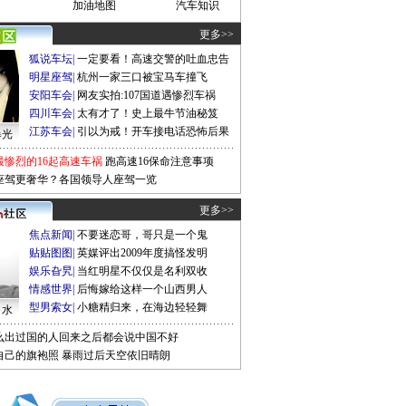
加油地图
汽车知识
更多>>
狐说车坛
|
一定要看！高速交警的吐血忠告
明星座驾
|
杭州一家三口被宝马车撞飞
安阳车会
|
网友实拍:107国道遇惨烈车祸
四川车会
|
太有才了！史上最牛节油秘笈
江苏车会
|
引以为戒！开车接电话恐怖后果
曝光
最惨烈的16起高速车祸
跑高速16保命注意事项
座驾更奢华？各国领导人座驾一览
更多>>
焦点新闻
|
不要迷恋哥，哥只是一个鬼
贴贴图图
|
英媒评出2009年度搞怪发明
娱乐旮旯
|
当红明星不仅仅是名利双收
情感世界
|
后悔嫁给这样一个山西男人
型男索女
|
小糖精归来，在海边轻轻舞
口水
么出过国的人回来之后都会说中国不好
自己的旗袍照
暴雨过后天空依旧晴朗