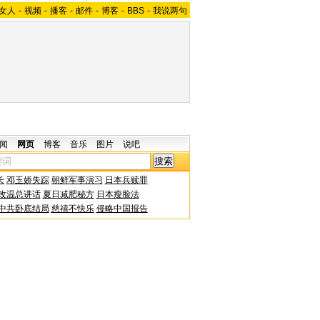
女人
-
视频
-
播客
-
邮件
-
博客
-
BBS
-
我说两句
闻
网页
博客
音乐
图片
说吧
长
邓玉娇失踪
朝鲜军事演习
日本兵赎罪
改温总讲话
夏日减肥秘方
日本瘦脸法
中共卧底结局
慈禧不快乐
侵略中国报告