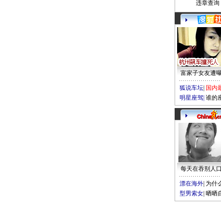
违章查询
富家子女友遭
狐说车坛
|
国内
明星座驾
|
谁的
每天在吞别人
漂在海外
|
为什
型男索女
|
晒晒