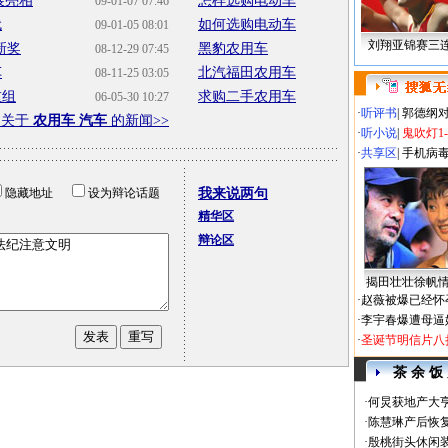
展亮相
怎样选购电动车
09-01-07 07:46
代
如何选购电动车
09-01-05 08:01
刘翔亚锦赛三
新奖
黑豹农用车
08-12-29 07:45
车
北汽福田农用车
08-11-25 03:05
重组
求购二手农用车
06-05-30 10:27
·
听评书
|
郭德纲
多关于
农用车 汽车
的新闻>>
·
听小说
|
鬼吹灯1
·
共享区
|
手机病
隐藏地址
设为辩论话题
我来说两句
精华区
辩论区
揭田壮壮徐帆
·
赵薇被爆已经怀
·
李宇春爆遭母逼
·
圣诞节明信片八
茶 余 饭
·
何炅获地产大亨
·
陈慧琳产后恢复
·
殷桃街头休闲装