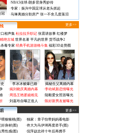
·
NBA5佳球-朗多背身秀妙传
·
专家：振兴中国足球从老头抓起
连冠
·
马琳离婚分割房产 张一不舍几度落泪
更多>>
对口相声集
杜拉拉升职记
张震讲故事
红楼梦
-精绝古城
世界名著
平凡的世界
货币战争2
毒杀毒专家
经典手机游游格斗集
福彩3D走势图
情史
李冰冰被爆已婚
揭秘生父离婚内幕
孕
·
揭刘晓庆离婚内幕
·
李幼斌新恋情曝光
婚
·
周迅王艳婆媳相见
·
陆毅爱女照首曝光
折
·
刘嘉玲自曝正造人
·
陈好新男友被曝光
 后
更多>>
喂猕猴桃(图)
·
独家：章子怡带妈妈看电影
好身材(图)
·
佟大为马伊琍再度牵手(图)
秀性感(图)
·
倪萍赵忠祥十年后再携手