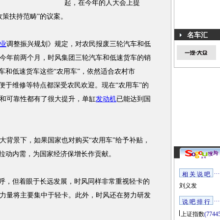
起，在今年的人大会上提
政策扶持范畴”的议案。
名车汇
业
调整振兴规划》规定，对农民报废三轮汽车和低
今年前两个月，时风集团三轮汽车和低速货车的销
车和低速货车这些“农用车”，依然适合农村市
便于维修等特点都深受农民欢迎。现在“农用车”的
和可靠性都有了很大提升，单缸
发动机
已能达到国
背景下，如果国家也对购买“农用车”给予补贴，
能拉动内需，为国家经济保增长作贡献。
相 关 说 吧
呼，但着眼于长远发展，时风同样非常重视轻卡的
刘义发
力量将主要集中于轻卡。此外，时风还在努力研发
说 吧 排 行
上证指数
(7744