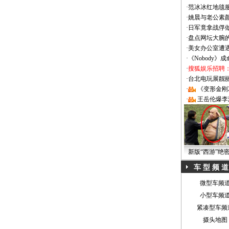
·
范冰冰红地毯
·
姚晨与老公素
·
日军竟拿战俘
·
盘点网坛大腕
·
美女办公室遭
·
《Nobody》
·
搜狐娱乐招聘
·
台北电玩展靓丽Sh
·
《变形金刚
·
王岳伦爆李
新版“西游”绝
车 型 频 道
微型车频
小型车频
紧凑型车频
摄头地图