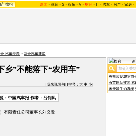
地产
搜狗
新闻
-
体育
-
S
-
娱乐
-
V
-
财经
-
IT
-
汽车
-
房产
-
家居
-
两会-汽车专题
>
两会汽车新闻
新
下乡”不能落下“农用车”
央视质疑29岁市
石首网站被黑
篡
[
我来说两句
] [字号：
大
中
小
]
宋美龄牛奶洗澡
源：中国汽车报 作者：吕钊凤
）有限责任公司董事长刘义发