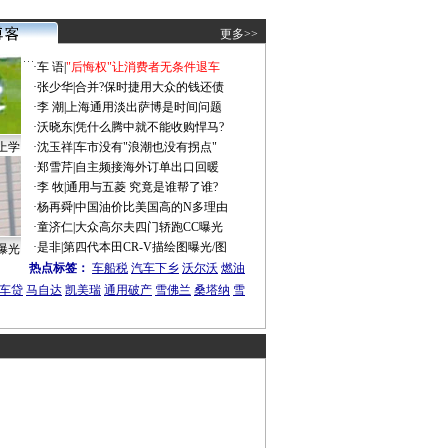
更多>>
·
车 语
|
"后悔权"让消费者无条件退车
·
张少华
|
合并?保时捷用大众的钱还债
·
李 潮
|
上海通用淡出萨博是时间问题
·
沃晓东
|
凭什么腾中就不能收购悍马?
上学
·
沈玉祥
|
车市没有"浪潮也没有拐点"
·
郑雪芹
|
自主频接海外订单出口回暖
·
李 牧
|
通用与五菱 究竟是谁帮了谁?
·
杨再舜
|
中国油价比美国高的N多理由
·
童济仁
|
大众高尔夫四门轿跑CC曝光
·
是非
|
第四代本田CR-V描绘图曝光/图
曝光
热点标签：
车船税
汽车下乡
沃尔沃
燃油
车贷
马自达
凯美瑞
通用破产
雪佛兰
桑塔纳
雪