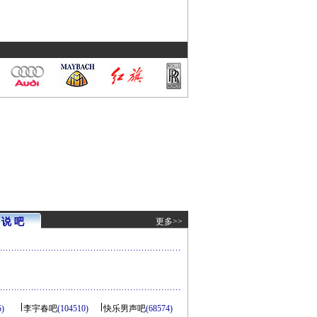
说 吧
更多>>
5)
李宇春吧
(104510)
快乐男声吧
(68574)