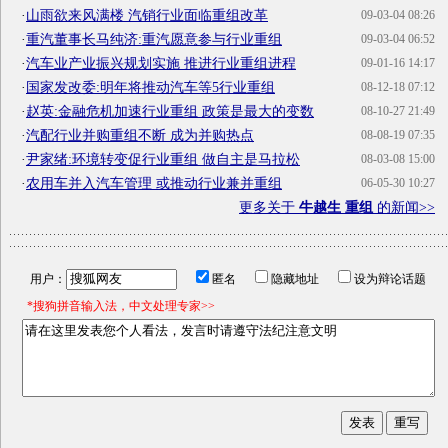
·
山雨欲来风满楼 汽销行业面临重组改革
09-03-04 08:26
·
重汽董事长马纯济:重汽愿意参与行业重组
09-03-04 06:52
·
汽车业产业振兴规划实施 推进行业重组进程
09-01-16 14:17
·
国家发改委:明年将推动汽车等5行业重组
08-12-18 07:12
·
赵英:金融危机加速行业重组 政策是最大的变数
08-10-27 21:49
·
汽配行业并购重组不断 成为并购热点
08-08-19 07:35
·
尹家绪:环境转变促行业重组 做自主是马拉松
08-03-08 15:00
·
农用车并入汽车管理 或推动行业兼并重组
06-05-30 10:27
更多关于
牛越生 重组
的新闻>>
用户：
匿名
隐藏地址
设为辩论话题
*搜狗拼音输入法，中文处理专家>>