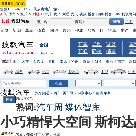
搜狐
ChinaRen
17173
焦点房地产
搜狗
新闻
-
体育
-
S
-
娱乐
-
V
-
财经
-
IT
-
汽车
-
房产
-
家居
-
女人
-
视频
-
播客
-
邮件
-
博客
-
BBS
-
我说两句
用户名：
密码：
注册
首页
-
新闻
-
军事
-
体育
-
NBA
-
娱乐
-
视频
-
股票
-
IT
-
汽车
-
房产
-
新车
导购
试驾
车
全国
新闻
降价
销量
车
切换
附近车市：
天津
|
石家庄
|
唐山
|
太原
|
济南
|
青岛
|
烟台
|
临沂
|
潍坊
|
淄
微型
小型
紧凑型
中型
中大
汽车频道
>
购车_买车网
>
评测中心
>
抢先评测
热词:
汽车周
媒体智库
小巧精悍大空间 斯柯
来源：
搜狐汽车
作者：马诚