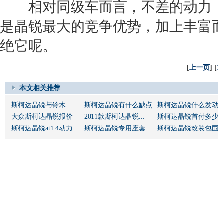
相对同级车而言，不差的动力，
是晶锐最大的竞争优势，加上丰富
绝它呢。
[
上一页
] [
本文相关推荐
斯柯达晶锐与铃木...
斯柯达晶锐有什么缺点
斯柯达晶锐什么发
大众斯柯达晶锐报价
2011款斯柯达晶锐...
斯柯达晶锐首付多
斯柯达晶锐at1.4动力
斯柯达晶锐专用座套
斯柯达晶锐改装包