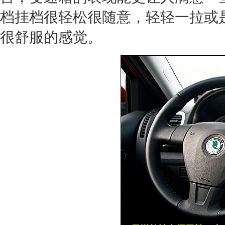
档挂档很轻松很随意，轻轻一拉或
很舒服的感觉。