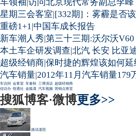
车领袖
|
访问北京现代常务副总李峰
星期三会客室
|
[332期]：雾霾是否
重磅1+1
|
中国车成长报告
新车潮人秀
|
第三十三期:沃尔沃V60
本土车企研发调查
|
北汽
长安
比亚
超级经销商
|
保时捷的辉煌该如何延
汽车销量
|
2012年11月汽车销量179
车访间
会客室
车春秋
三博演议
超级经销商
信访办
悟透社
金狐谍
汽车视频
营销点将堂
搜狐博客·微博
更多>>
路试谍照