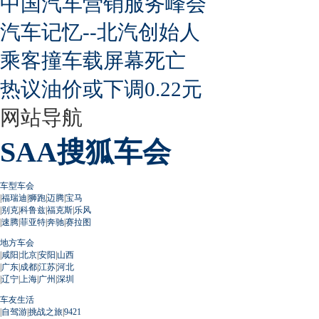
中国汽车营销服务峰会
汽车记忆--北汽创始人
乘客撞车载屏幕死亡
热议油价或下调0.22元
网站导航
SAA搜狐车会
车型车会
|
福瑞迪
|
狮跑
|
迈腾
|
宝马
|
别克
|
科鲁兹
|
福克斯
|
乐风
|
速腾
|
菲亚特
|
奔驰
|
赛拉图
地方车会
|
咸阳
|
北京
|
安阳
|
山西
|
广东
|
成都
|
江苏
|
河北
|
辽宁
|
上海
|
广州
|
深圳
车友生活
|
自驾游
|
挑战之旅
|
9421