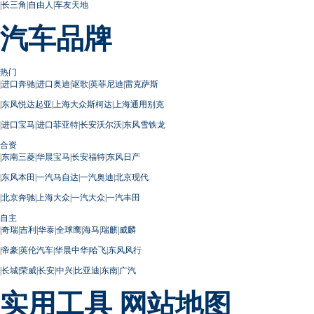
|
长三角
|
自由人
|
车友天地
汽车品牌
热门
|
进口奔驰
|
进口奥迪
|
讴歌
|
英菲尼迪
|
雷克萨斯
|
东风悦达起亚
|
上海大众斯柯达
|
上海通用别克
|
进口宝马
|
进口菲亚特
|
长安沃尔沃
|
东风雪铁龙
合资
|
东南三菱
|
华晨宝马
|
长安福特
|
东风日产
|
东风本田
|
一汽马自达
|
一汽奥迪
|
北京现代
|
北京奔驰
|
上海大众
|
一汽大众
|
一汽丰田
自主
|
奇瑞
|
吉利
|
华泰
|
全球鹰
|
海马
|
瑞麒
|
威麟
|
帝豪
|
英伦汽车
|
华晨中华
|
哈飞
|
东风风行
|
长城
|
荣威
|
长安
|
中兴
|
比亚迪
|
东南
|
广汽
实用工具
网站地图