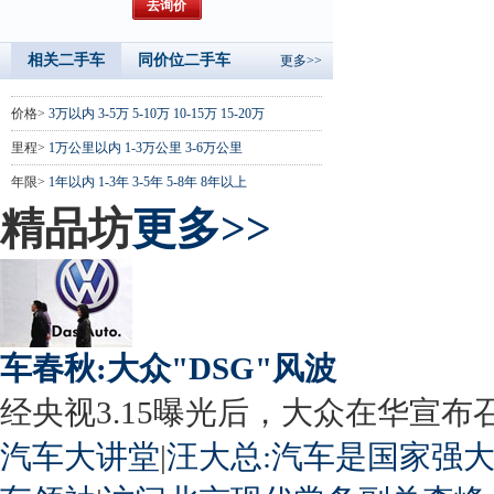
相关二手车
同价位二手车
更多>>
价格>
3万以内
3-5万
5-10万
10-15万
15-20万
里程>
1万公里以内
1-3万公里
3-6万公里
年限>
1年以内
1-3年
3-5年
5-8年
8年以上
精品坊
更多>>
车春秋:大众"DSG"风波
经央视3.15曝光后，大众在华宣布召回
汽车大讲堂
|
汪大总:汽车是国家强