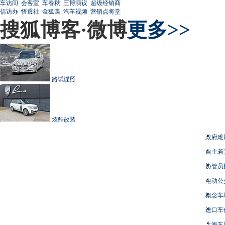
车访间
会客室
车春秋
三博演议
超级经销商
信访办
悟透社
金狐谍
汽车视频
营销点将堂
搜狐博客·微博
更多>>
路试谍照
炫酷改装
政府难
自主若
协管员
电动公
概念车
进口车
上海车