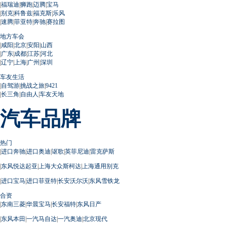
|
福瑞迪
|
狮跑
|
迈腾
|
宝马
|
别克
|
科鲁兹
|
福克斯
|
乐风
|
速腾
|
菲亚特
|
奔驰
|
赛拉图
地方车会
|
咸阳
|
北京
|
安阳
|
山西
|
广东
|
成都
|
江苏
|
河北
|
辽宁
|
上海
|
广州
|
深圳
车友生活
|
自驾游
|
挑战之旅
|
9421
|
长三角
|
自由人
|
车友天地
汽车品牌
热门
|
进口奔驰
|
进口奥迪
|
讴歌
|
英菲尼迪
|
雷克萨斯
|
东风悦达起亚
|
上海大众斯柯达
|
上海通用别克
|
进口宝马
|
进口菲亚特
|
长安沃尔沃
|
东风雪铁龙
合资
|
东南三菱
|
华晨宝马
|
长安福特
|
东风日产
|
东风本田
|
一汽马自达
|
一汽奥迪
|
北京现代