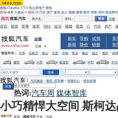
搜狐
ChinaRen
17173
焦点房地产
搜狗
新闻
-
体育
-
S
-
娱乐
-
V
-
财经
-
IT
-
汽车
-
房产
-
家居
-
女人
-
视频
-
播客
-
邮件
-
博客
-
BBS
-
我说两句
用户名：
密码：
注册
首页
-
新闻
-
军事
-
体育
-
NBA
-
娱乐
-
视频
-
股票
-
IT
-
汽车
-
房产
-
新车
导购
试驾
车
全国
新闻
降价
销量
车
切换
附近车市：
天津
|
石家庄
|
唐山
|
太原
|
济南
|
青岛
|
烟台
|
临沂
|
潍坊
|
淄
微型
小型
紧凑型
中型
中大
汽车频道
>
购车_买车网
>
评测中心
>
抢先评测
热词:
汽车周
媒体智库
小巧精悍大空间 斯柯
来源：
搜狐汽车
作者：马诚