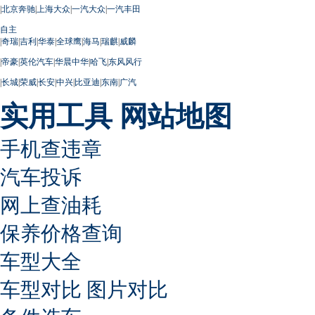
|
北京奔驰
|
上海大众
|
一汽大众
|
一汽丰田
自主
|
奇瑞
|
吉利
|
华泰
|
全球鹰
|
海马
|
瑞麒
|
威麟
|
帝豪
|
英伦汽车
|
华晨中华
|
哈飞
|
东风风行
|
长城
|
荣威
|
长安
|
中兴
|
比亚迪
|
东南
|
广汽
实用工具
网站地图
手机查违章
汽车投诉
网上查油耗
保养价格查询
车型大全
车型对比
图片对比