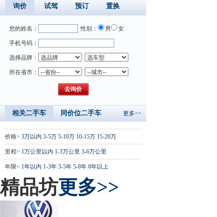
询价
试驾
预订
置换
您的姓名：
性别：
男
女
手机号码：
选择品牌：
所在省市：
相关二手车
同价位二手车
更多>>
价格>
3万以内
3-5万
5-10万
10-15万
15-20万
里程>
1万公里以内
1-3万公里
3-6万公里
年限>
1年以内
1-3年
3-5年
5-8年
8年以上
精品坊
更多>>