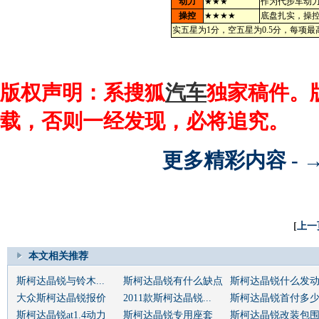
动力
★★★
作为代步车动
操控
★★★★
底盘扎实，操
实五星为1分，空五星为0.5分，每项最
版权声明：系搜狐
汽车
独家稿件。
载，否则一经发现，必将追究。
更多精彩内容 - 
[
上一
本文相关推荐
斯柯达晶锐与铃木...
斯柯达晶锐有什么缺点
斯柯达晶锐什么发
大众斯柯达晶锐报价
2011款斯柯达晶锐...
斯柯达晶锐首付多
斯柯达晶锐at1.4动力
斯柯达晶锐专用座套
斯柯达晶锐改装包