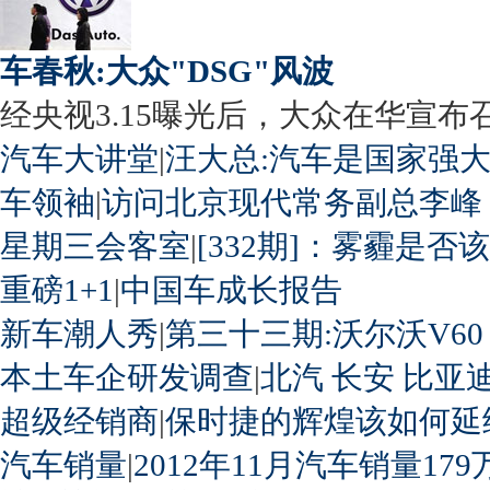
车春秋:大众"DSG"风波
经央视3.15曝光后，大众在华宣布召回
汽车大讲堂
|
汪大总:汽车是国家强
车领袖
|
访问北京现代常务副总李峰
星期三会客室
|
[332期]：雾霾是否
重磅1+1
|
中国车成长报告
新车潮人秀
|
第三十三期:沃尔沃V60
本土车企研发调查
|
北汽
长安
比亚
超级经销商
|
保时捷的辉煌该如何延
汽车销量
|
2012年11月汽车销量179