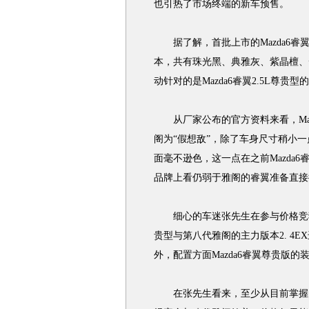
也引热了市场终端的新车预售。
据了解，首批上市的Mazda6睿翼包括
本，共有珠光黑、典雅灰、紫晶檀、
动针对的是Mazda6睿翼2.5L尊贵
从厂家公布的官方资料来看，Maz
阁为“假想敌”，除了车身尺寸稍小
面毫不逊色，这一点在之前Mazda
品牌上看仍弱于雅阁的睿翼准备直接
细心的车迷张先生在参与价格竞猜前做
贵型与第八代雅阁的主力版本2. 4
外，配置方面Mazda6睿翼尊贵版
在张先生看来，至少从目前掌握的信