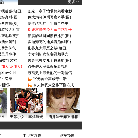
 后
更多>>
喂猕猴桃(图)
·
独家：章子怡带妈妈看电影
好身材(图)
·
佟大为马伊琍再度牵手(图)
秀性感(图)
·
倪萍赵忠祥十年后再携手
服装皆为租赁
·
刘涛富豪老公为家产求生子
颜乘地铁被拍
·
舒淇醉酒瞬间惨被抓拍(图)
做活体解剖
·
实拍漂亮的地摊西施(组图)
的暴烈脾气
·
世界九大罪恶之城(组图)
遇灵异事件
·
李孝利新欢私密视频曝光
成命案导火索
·
孟庭苇可爱儿子最新照(图)
：加入我们吧！
·
点击进入搜狐娱乐影视库
owGirl
·
游戏史上最般配的十对情侣
2》送票！
·
张元首透露戒毒生活
湘胎教
·
令人惊叹太空步下楼方式
密照
王菲小女儿李嫣曝光
酒井法子痛哭谢罪
道
中型车频道
跑车频道