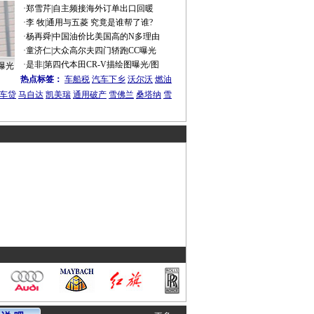
·
郑雪芹
|
自主频接海外订单出口回暖
·
李 牧
|
通用与五菱 究竟是谁帮了谁?
·
杨再舜
|
中国油价比美国高的N多理由
·
童济仁
|
大众高尔夫四门轿跑CC曝光
·
是非
|
第四代本田CR-V描绘图曝光/图
曝光
热点标签：
车船税
汽车下乡
沃尔沃
燃油
车贷
马自达
凯美瑞
通用破产
雪佛兰
桑塔纳
雪