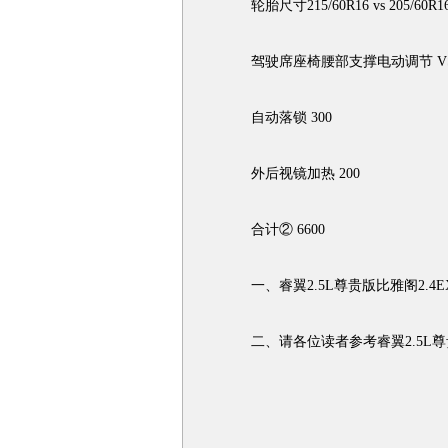
轮胎尺寸215/60R16 vs 205/60R16
驾驶席座椅腰部支撑电动调节 VS 
自动落锁 300
外后视镜加热 200
合计② 6600
一、睿翼2.5L尊贵版比雅阁2.4EX
二、请各位读者参考睿翼2.5L尊贵