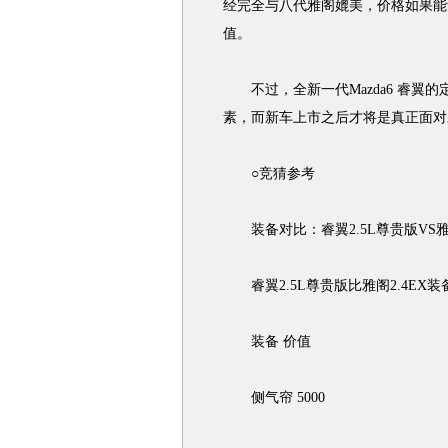
经完全与八代雅阁媲美，价格如果能
值。
不过，全新一代Mazda6 睿翼
素，而新车上市之后才将是真正面对
○竞猜参考
装备对比：睿翼2.5L尊贵版VS雅阁
睿翼2.5L尊贵版比雅阁2.4EX装
装备 价值
侧气帘 5000