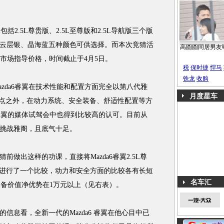
2.5L尊贵版、2.5L至尊版和2.5L导航版三个版
云层银、晶海蓝五种颜色可供选择。而本次竞猜活
高圆圆同居男友
型的市场指导价格，时间截止于4月5日。
税
保时捷
悍马
铁龙
收购
da6睿翼在技术性能和配置方面完全以第八代雅
月度星车
一点之外，在动力系统、安全装备、舒适性配置等方
6睿翼的媒体试驾会中也得到比较高的认可。目前从
挑战雅阁，且底气十足。
出这样的功课，直接将Mazda6睿翼2.5L尊
EX进行了一个比较，动力和安全方面的比较各有长短
名车汇
的装备价值净优势在1万元以上（见右表）。
息看，全新一代的Mazda6 睿翼在他心目中已