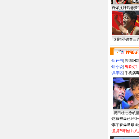
自爆捉奸后恶梦
刘翔亚锦赛三
·
听评书
|
郭德纲
·
听小说
|
鬼吹灯1
·
共享区
|
手机病
揭田壮壮徐帆
·
赵薇被爆已经怀
·
李宇春爆遭母逼
·
圣诞节明信片八