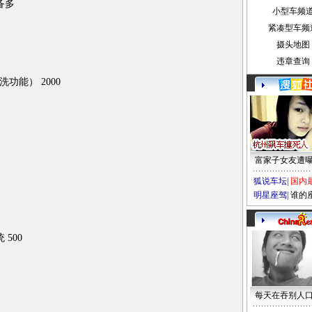
备多
小型车频
紧凑型车频
摄头地图
违章查询
能） 2000
富家子女友遭
狐说车坛
|
国内
明星座驾
|
谁的
500
每天在吞别人