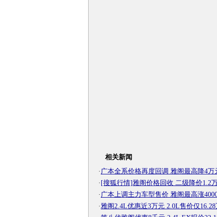
相关新闻
·
广本全系价格再度回调 雅阁最高降4万
·
[搜狐行情]雅阁价格回收 二级降价1.2
·
广本上调主力车型售价 雅阁最高涨400
·
雅阁2.4L优惠近3万元 2.0L售价仅16.2