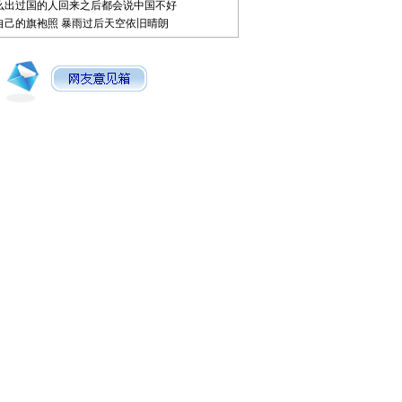
么出过国的人回来之后都会说中国不好
自己的旗袍照
暴雨过后天空依旧晴朗