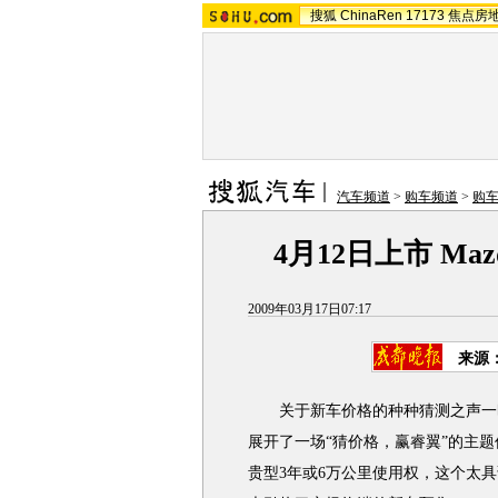
搜狐
ChinaRen
17173
焦点房
汽车频道
>
购车频道
>
购
4月12日上市 M
2009年03月17日07:17
来源
关于新车价格的种种猜测之声一时
展开了一场“猜价格，赢睿翼”的主题
贵型3年或6万公里使用权，这个太