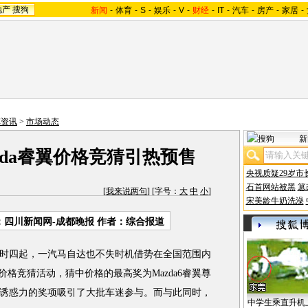
地产
搜狗
新闻
-
体育
-
S
-
娱乐
-
V
-
财经
-
IT
-
汽车
-
房产
-
家居
-
车资讯
>
市场动态
新
azda睿翼价格竞猜引热预售
央视质疑29岁市
石首网站被黑
篡
[
我来说两句
] [字号：
大
中
小
]
宋美龄牛奶洗澡
：四川新闻网-成都晚报 作者：综合报道
四起，一汽马自达也不失时机借势在全国范围内
价格竞猜活动，猜中价格的最高奖为Mazda6睿翼尊
具诱惑力的奖项吸引了大批车迷参与。而与此同时，
中学生乘直升机