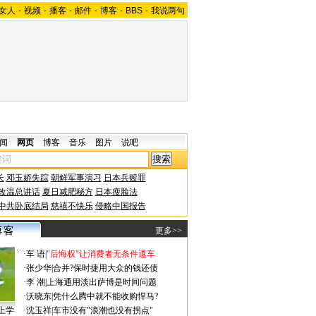
女人
-
视频
-
播客
-
邮件
-
博客
-
BBS
-
我说两句
闻
网页
博客
音乐
图片
说吧
长
邓玉娇失踪
朝鲜军事演习
日本兵赎罪
改温总讲话
夏日减肥秘方
日本瘦脸法
中共卧底结局
慈禧不快乐
侵略中国报告
更多>>
·
车 语
|
"后悔权"让消费者无条件退车
·
张少华
|
合并?保时捷用大众的钱还债
·
李 潮
|
上海通用淡出萨博是时间问题
·
沃晓东
|
凭什么腾中就不能收购悍马?
上学
·
沈玉祥
|
车市没有"浪潮也没有拐点"