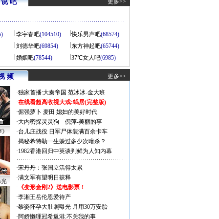
说 吧
更多>>
5)
李宇春吧
(104510)
快乐男声吧
(68574)
刘德华吧
(69854)
东方神起吧
(65744)
婚姻吧
(78544)
37℃女人吧
(6985)
视 频
更多>>
·
独家首播:大秦帝国
范冰冰-金大班
·
在线看超高收视大戏:
蜗居(完整版)
·
倔强萝卜
麦田
媳妇的美好时代
·
大内密探灵灵狗
倪萍-美丽的事
声》
·
台儿庄战役 日军尸体装满百余卡车
·
揭秘希特勒一生躲过多少次暗杀？
·
1982香港回归中英谈判鲜为人知内幕
·
宋丹丹：张国立活得太累
·
满文军有望明日获释
曝光
·
《变形金刚2》送电影票！
·
李湘王岳伦恩爱待产
·
黎姿怀孕大肚照曝光 月用30万安胎
·
阿娇懒理冠希返港:不关我的事