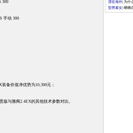
 300
漂在海外
|
为什
型男索女
|
晒晒
手动 300
装备价值净优势为10,300元；
版与雅阁2.4EX的其他技术参数对比。