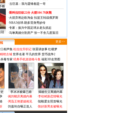
·
古巨基：我与霆锋都是一哥
不断
·
斯科拉狂砍22分 火箭104-79灰熊
·
火箭弃将赴欧淘金 扣篮王转战俄罗斯
·
NBA5佳球-朗多背身秀妙传
·
专家：振兴中国足球从老头抓起
连冠
·
马琳离婚分割房产 张一不舍几度落泪
更多>>
对口相声集
杜拉拉升职记
张震讲故事
红楼梦
-精绝古城
世界名著
平凡的世界
货币战争2
毒杀毒专家
经典手机游游格斗集
福彩3D走势图
情史
李冰冰被爆已婚
揭秘生父离婚内幕
孕
·
揭刘晓庆离婚内幕
·
李幼斌新恋情曝光
婚
·
周迅王艳婆媳相见
·
陆毅爱女照首曝光
折
·
刘嘉玲自曝正造人
·
陈好新男友被曝光