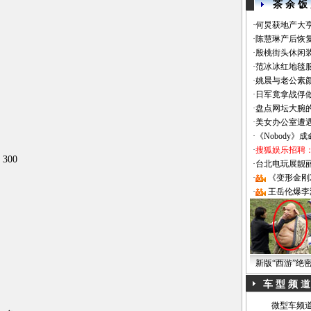
茶 余 饭
·
何炅获地产大亨
·
陈慧琳产后恢复
·
殷桃街头休闲装
·
范冰冰红地毯
·
姚晨与老公素
·
日军竟拿战俘
·
盘点网坛大腕
·
美女办公室遭
·
《Nobody》
·
搜狐娱乐招聘
300
·
台北电玩展靓丽Sh
·
《变形金刚
·
王岳伦爆李
新版“西游”绝
车 型 频 道
微型车频