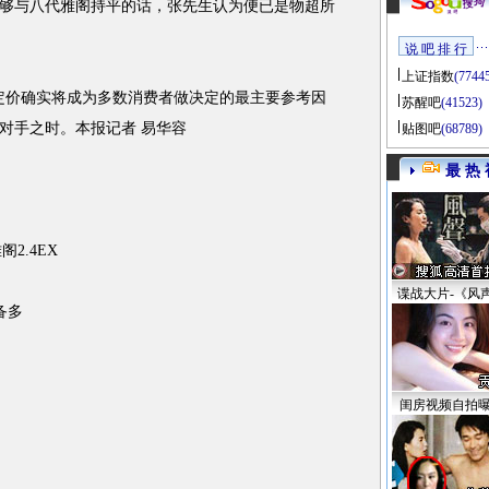
够与八代雅阁持平的话，张先生认为便已是物超所
说 吧 排 行
上证指数
(7744
的定价确实将成为多数消费者做决定的最主要参考因
苏醒吧
(41523)
对手之时。本报记者 易华容
贴图吧
(68789)
最 热 
2.4EX
谍战大片-《风
备多
闺房视频自拍