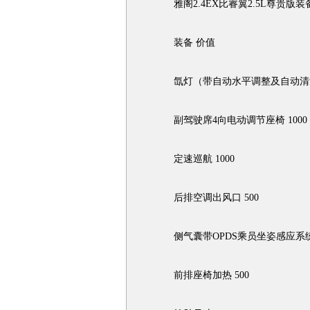
雅阁2.4EX比睿翼2.5L尊贵版装
装备 价值
氙灯（带自动水平调整及自动清洗功
副驾驶席4向电动调节座椅 1000
定速巡航 1000
后排空调出风口 500
侧气囊带OPDS乘员坐姿感应系统 
前排座椅加热 500