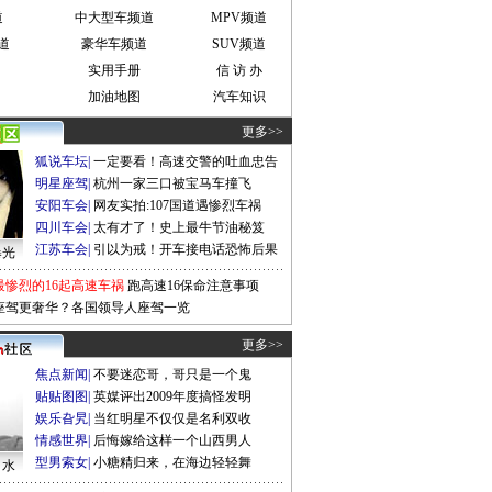
道
中大型车频道
MPV频道
道
豪华车频道
SUV频道
实用手册
信 访 办
加油地图
汽车知识
更多>>
狐说车坛
|
一定要看！高速交警的吐血忠告
明星座驾
|
杭州一家三口被宝马车撞飞
安阳车会
|
网友实拍:107国道遇惨烈车祸
四川车会
|
太有才了！史上最牛节油秘笈
江苏车会
|
引以为戒！开车接电话恐怖后果
曝光
最惨烈的16起高速车祸
跑高速16保命注意事项
座驾更奢华？各国领导人座驾一览
更多>>
焦点新闻
|
不要迷恋哥，哥只是一个鬼
贴贴图图
|
英媒评出2009年度搞怪发明
娱乐旮旯
|
当红明星不仅仅是名利双收
情感世界
|
后悔嫁给这样一个山西男人
型男索女
|
小糖精归来，在海边轻轻舞
口水