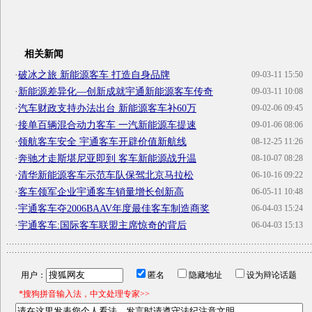
相关新闻
·
破冰之旅 新能源客车 打造自身品牌
09-03-11 15:50
·
新能源差异化—创新成就宇通新能源客车传奇
09-03-11 10:08
·
汽车财政支持办法出台 新能源客车补60万
09-02-06 09:45
·
接单百辆混合动力客车 一汽新能源车提速
09-01-06 08:06
·
领航客车安全 宇通客车开辟价值新航线
08-12-25 11:26
·
奔驰才走斯堪尼亚即到 客车新能源战升温
08-10-07 08:28
·
清华新能源客车示范车队保驾北京马拉松
06-10-16 09:22
·
客车领军企业宇通客车销量增长创新高
06-05-11 10:48
·
宇通客车夺2006BAAV年度最佳客车制造商奖
06-04-03 15:24
·
宇通客车:国际客车联盟主席惊奇的背后
06-04-03 15:13
用户：
匿名
隐藏地址
设为辩论话题
*搜狗拼音输入法，中文处理专家>>