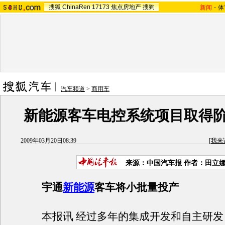
搜狐
ChinaRen
17173
焦点房地产
搜狗
新闻
-
体
汽车频道
>
商用车
新能源客车电控系统项目取得
2009年03月20日08:39
[
我来
来源：
中国汽车报
作者：田立
宇通
新能源
客车将小批量投产
本报讯 经过多年的集成开发和自主研发