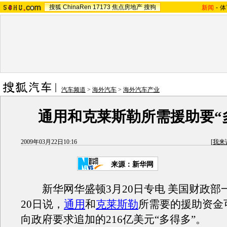
搜狐
ChinaRen
17173
焦点房地产
搜狗
新闻
-
体
汽车频道
>
海外汽车
>
海外汽车产业
通用和克莱斯勒所需援助要“
2009年03月22日10:16
[
我来
来源：新华网
新华网华盛顿3月20日专电 美国财政部
20日说，
通用
和
克莱斯勒
所需要的援助资金
向政府要求追加的216亿美元“多得多”。