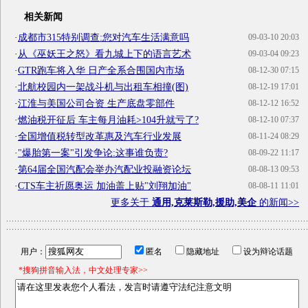
相关新闻
·
成都市315特别调查:您对汽车生活满意吗
09-03-10 20:03
·
从《巫妖王之怒》看九城上下的语言艺术
09-03-04 09:23
·
GTR跑车将入华 日产全系合围国内市场
08-12-30 07:15
·
北航校园内一架战斗机与出租车相撞(图)
08-12-19 17:01
·
江淮与美国公司合资 生产底盘零部件
08-12-12 16:52
·
燃油税开征后 车主每月油耗>104升就亏了?
08-12-10 07:37
·
全国增值税转型改革惠及汽车行业发展
08-11-24 08:29
·
"爆胎第一案"引发争论:这事谁负责?
08-09-22 11:17
·
第64届全国汽配会举办汽配业投融资论坛
08-08-13 09:53
·
CTS车主祈愿奥运 加油盖上贴"刘翔加油"
08-08-11 11:01
更多关于
通用,克莱斯勒,援助,美企
的新闻>>
用户：
匿名
隐藏地址
设为辩论话题
*搜狗拼音输入法，中文处理专家>>