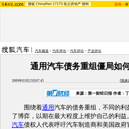
搜狐
ChinaRen
17173
焦点房地产
搜狗
新闻
-
体
汽车频道
>
汽车评论
>
汽车评论
>
产业评论
通用汽车债务重组僵局如
2009年03月23日07:45
[
我来
来源：第一财经日报 作者：
围绕着
通用
汽车的债务重组，不同的利
了博弈，以期在最大程度上维护自己的利益。
汽车
债权人代表呼吁汽车制造商和美国政府