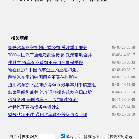
相关新闻
·
钢铁汽车振兴规划正式公布 关注重组兼并
09-03-23 03:58
·
2009中国汽车重组潮能否掀起 政策带动合并
09-03-14 10:17
·
牛越生:汽车企业重组不是目的而是手段
09-03-13 08:33
·
谁在裸泳? 中国汽车企业的重组和兼并
09-03-06 08:17
·
萨博汽车重组中国用户不受任何影响
09-02-26 08:08
·
通用汽车旗下品牌萨博Saab 最早本月申请重组
09-02-18 11:40
·
鼓励重组和兼并 汽车调整振兴规划今日出炉
09-02-13 07:14
·
债务危机:美国汽车三巨头"难过的坎"
08-11-28 08:09
·
福特汽车宣布债务融资计划
06-11-28 14:50
·
财务状况不佳 通用汽车债务等级再次下调
06-06-23 09:19
用户：
匿名
隐藏地址
设为辩论话题