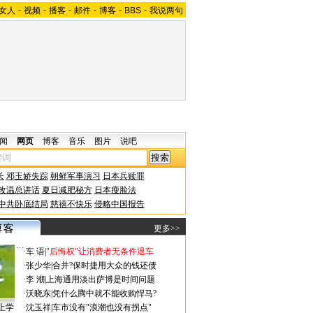
女人
-
视频
-
播客
-
邮件
-
博客
-
BBS
-
我说两句
闻
网页
博客
音乐
图片
说吧
长
邓玉娇失踪
朝鲜军事演习
日本兵赎罪
改温总讲话
夏日减肥秘方
日本瘦脸法
中共卧底结局
慈禧不快乐
侵略中国报告
更多>>
·
车 语
|
"后悔权"让消费者无条件退车
·
张少华
|
合并?保时捷用大众的钱还债
·
李 潮
|
上海通用淡出萨博是时间问题
·
沃晓东
|
凭什么腾中就不能收购悍马?
上学
·
沈玉祥
|
车市没有"浪潮也没有拐点"