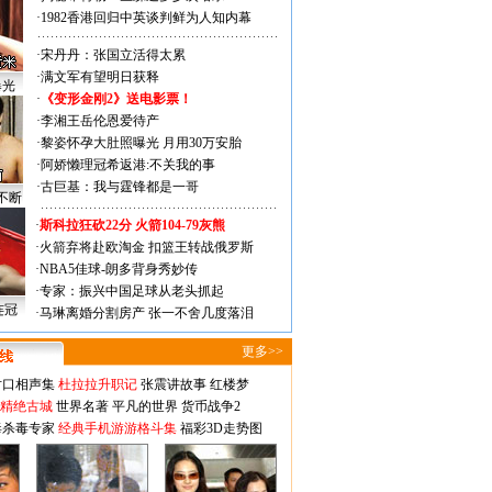
·
1982香港回归中英谈判鲜为人知内幕
·
宋丹丹：张国立活得太累
·
满文军有望明日获释
曝光
·
《变形金刚2》送电影票！
·
李湘王岳伦恩爱待产
·
黎姿怀孕大肚照曝光 月用30万安胎
·
阿娇懒理冠希返港:不关我的事
·
古巨基：我与霆锋都是一哥
不断
·
斯科拉狂砍22分 火箭104-79灰熊
·
火箭弃将赴欧淘金 扣篮王转战俄罗斯
·
NBA5佳球-朗多背身秀妙传
·
专家：振兴中国足球从老头抓起
连冠
·
马琳离婚分割房产 张一不舍几度落泪
更多>>
对口相声集
杜拉拉升职记
张震讲故事
红楼梦
-精绝古城
世界名著
平凡的世界
货币战争2
毒杀毒专家
经典手机游游格斗集
福彩3D走势图