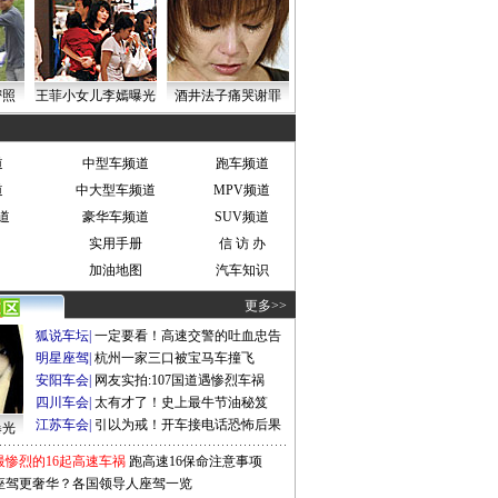
密照
王菲小女儿李嫣曝光
酒井法子痛哭谢罪
道
中型车频道
跑车频道
道
中大型车频道
MPV频道
道
豪华车频道
SUV频道
实用手册
信 访 办
加油地图
汽车知识
更多>>
狐说车坛
|
一定要看！高速交警的吐血忠告
明星座驾
|
杭州一家三口被宝马车撞飞
安阳车会
|
网友实拍:107国道遇惨烈车祸
四川车会
|
太有才了！史上最牛节油秘笈
江苏车会
|
引以为戒！开车接电话恐怖后果
曝光
最惨烈的16起高速车祸
跑高速16保命注意事项
座驾更奢华？各国领导人座驾一览