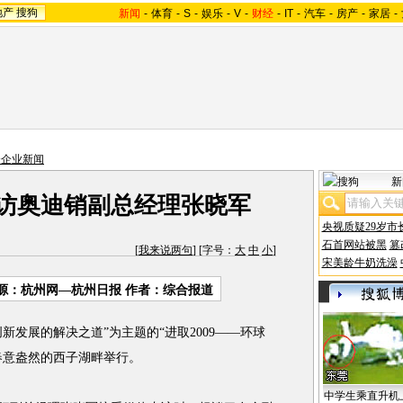
地产
搜狗
新闻
-
体育
-
S
-
娱乐
-
V
-
财经
-
IT
-
汽车
-
房产
-
家居
-
资企业新闻
新
 访奥迪销副总经理张晓军
央视质疑29岁市
石首网站被黑
篡
[
我来说两句
] [字号：
大
中
小
]
宋美龄牛奶洗澡
源：杭州网—杭州日报 作者：综合报道
发展的解决之道”为主题的“进取2009——环球
在春意盎然的西子湖畔举行。
中学生乘直升机