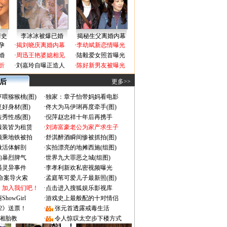
情史
李冰冰被爆已婚
揭秘生父离婚内幕
孕
·
揭刘晓庆离婚内幕
·
李幼斌新恋情曝光
婚
·
周迅王艳婆媳相见
·
陆毅爱女照首曝光
折
·
刘嘉玲自曝正造人
·
陈好新男友被曝光
 后
更多>>
喂猕猴桃(图)
·
独家：章子怡带妈妈看电影
好身材(图)
·
佟大为马伊琍再度牵手(图)
秀性感(图)
·
倪萍赵忠祥十年后再携手
服装皆为租赁
·
刘涛富豪老公为家产求生子
颜乘地铁被拍
·
舒淇醉酒瞬间惨被抓拍(图)
做活体解剖
·
实拍漂亮的地摊西施(组图)
的暴烈脾气
·
世界九大罪恶之城(组图)
遇灵异事件
·
李孝利新欢私密视频曝光
成命案导火索
·
孟庭苇可爱儿子最新照(图)
：加入我们吧！
·
点击进入搜狐娱乐影视库
owGirl
·
游戏史上最般配的十对情侣
2》送票！
·
张元首透露戒毒生活
湘胎教
·
令人惊叹太空步下楼方式