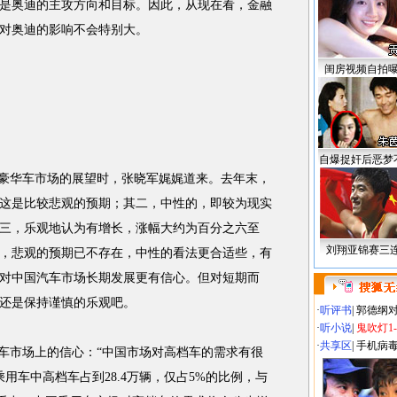
是奥迪的主攻方向和目标。因此，从现在看，金融
对奥迪的影响不会特别大。
闺房视频自拍
自爆捉奸后恶梦
豪华车市场的展望时，张晓军娓娓道来。去年末，
这是比较悲观的预期；其二，中性的，即较为现实
三，乐观地认为有增长，涨幅大约为百分之六至
刘翔亚锦赛三
，悲观的预期已不存在，中性的看法更合适些，有
对中国汽车市场长期发展更有信心。但对短期而
还是保持谨慎的乐观吧。
·
听评书
|
郭德纲
·
听小说
|
鬼吹灯1
·
共享区
|
手机病
车市场上的信心：“中国市场对高档车的需求有很
乘用车中高档车占到28.4万辆，仅占5%的比例，与