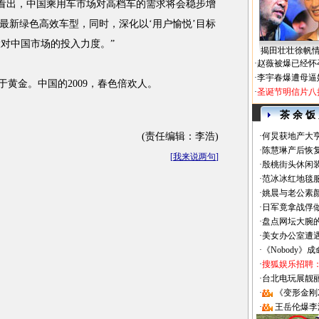
以看出，中国乘用车市场对高档车的需求将会稳步增
最新绿色高效车型，同时，深化以‘用户愉悦’目标
一步扩大对中国市场的投入力度。”
揭田壮壮徐帆
·
赵薇被爆已经怀
·
李宇春爆遭母逼
黄金。中国的2009，春色倍欢人。
·
圣诞节明信片八
茶 余 饭
(责任编辑：李浩)
·
何炅获地产大亨
·
陈慧琳产后恢复
[
我来说两句
]
·
殷桃街头休闲装
·
范冰冰红地毯
·
姚晨与老公素
·
日军竟拿战俘
·
盘点网坛大腕
·
美女办公室遭
·
《Nobody》
·
搜狐娱乐招聘
·
台北电玩展靓丽Sh
·
《变形金刚
·
王岳伦爆李