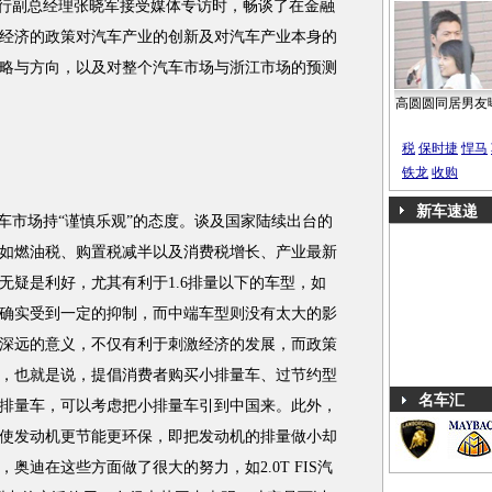
行副总经理张晓军接受媒体专访时，畅谈了在金融
经济的政策对汽车产业的创新及对汽车产业本身的
略与方向，以及对整个汽车市场与浙江市场的预测
高圆圆同居男友
税
保时捷
悍马
铁龙
收购
新车速递
市场持“谨慎乐观”的态度。谈及国家陆续出台的
如燃油税、购置税减半以及消费税增长、产业最新
无疑是利好，尤其有利于1.6排量以下的车型，如
确实受到一定的抑制，而中端车型则没有太大的影
深远的意义，不仅有利于刺激经济的发展，而政策
，也就是说，提倡消费者购买小排量车、过节约型
名车汇
排量车，可以考虑把小排量车引到中国来。此外，
使发动机更节能更环保，即把发动机的排量做小却
奥迪在这些方面做了很大的努力，如2.0T FIS汽