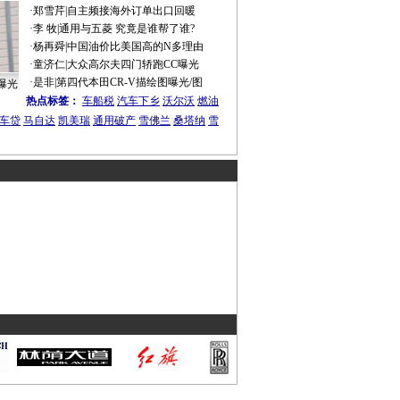
·
郑雪芹
|
自主频接海外订单出口回暖
·
李 牧
|
通用与五菱 究竟是谁帮了谁?
·
杨再舜
|
中国油价比美国高的N多理由
·
童济仁
|
大众高尔夫四门轿跑CC曝光
·
是非
|
第四代本田CR-V描绘图曝光/图
曝光
热点标签：
车船税
汽车下乡
沃尔沃
燃油
车贷
马自达
凯美瑞
通用破产
雪佛兰
桑塔纳
雪