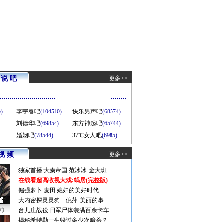
说 吧
更多>>
5)
李宇春吧
(104510)
快乐男声吧
(68574)
刘德华吧
(69854)
东方神起吧
(65744)
婚姻吧
(78544)
37℃女人吧
(6985)
视 频
更多>>
·
独家首播:大秦帝国
范冰冰-金大班
·
在线看超高收视大戏:
蜗居(完整版)
·
倔强萝卜
麦田
媳妇的美好时代
·
大内密探灵灵狗
倪萍-美丽的事
声》
·
台儿庄战役 日军尸体装满百余卡车
·
揭秘希特勒一生躲过多少次暗杀？