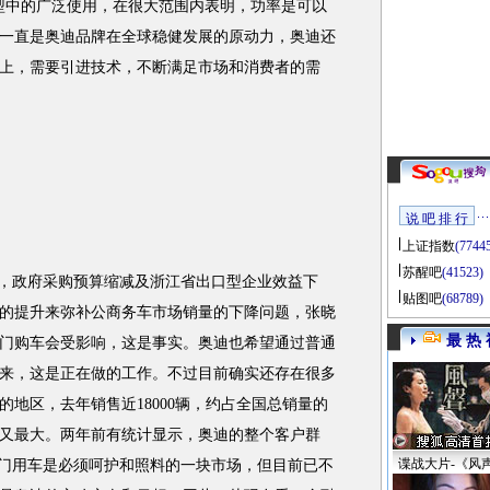
车型中的广泛使用，在很大范围内表明，功率是可以
一直是奥迪品牌在全球稳健发展的原动力，奥迪还
上，需要引进技术，不断满足市场和消费者的需
说 吧 排 行
上证指数
(7744
苏醒吧
(41523)
，政府采购预算缩减及浙江省出口型企业效益下
贴图吧
(68789)
的提升来弥补公商务车市场销量的下降问题，张晓
最 热 
门购车会受影响，这是事实。奥迪也希望通过普通
来，这是正在做的工作。不过目前确实还存在很多
地区，去年销售近18000辆，约占全国总销量的
又最大。两年前有统计显示，奥迪的整个客户群
谍战大片-《风
部门用车是必须呵护和照料的一块市场，但目前已不