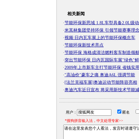
相关新闻
·
节能环保新思域 1.8L车型具备2.0L级
·
米其林集团坚持环保 引领节能赛事理
·
视频:日内瓦车展上的节能环保概念车
·
节能环保新技术亮点
·
节能环保 海格成清洁燃料客车制造领
·
突出节能环保 日内瓦国际车展"绿色"
·
2009年上市新车主打节能环保 省钱实
·
"高油价"豪车之痛 奥迪A6L 强调节能
·
[法兰克福车展]奥迪运动节能阵容亮相
·
奥迪汽车近日宣布 将采用新技术节能
用户：
匿名
*搜狗拼音输入法，中文处理专家>>