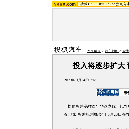
搜狐
ChinaRen
17173
焦点房
汽车频道
>
汽车新闻
>
合
投入将逐步扩大
2009年03月24日07:18
来
恰值奥迪品牌百年华诞之际，以“创新
企业家·奥迪杭州峰会”于3月20日