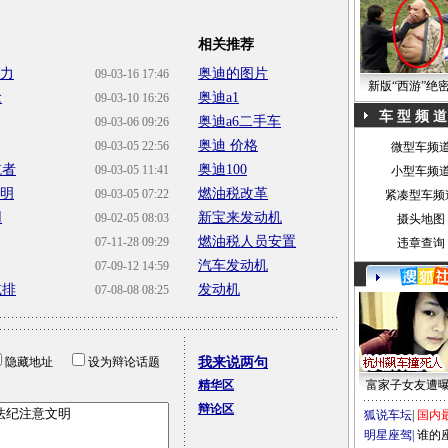
相关推荐
动力
奥迪的图片
09-03-16 17:46
新版“西游”绝
念
奥迪a1
09-03-10 16:26
车 型 频 道
奥迪a6二手车
09-03-06 09:26
奥迪 价格
09-03-05 22:56
微型车频
航者
奥迪100
09-03-05 11:41
小型车频
鲜明
燃油税改革
09-03-05 07:22
紧凑型车频
用
新宝来发动机
09-02-05 08:03
摄头地图
燃油税人员安置
07-11-28 09:29
违章查询
汽车发动机
07-09-12 14:59
减排
发动机
07-08-08 08:25
隐藏地址
设为辩论话题
我来说两句
精华区
富家子女友遭
辩论区
狐说车坛
|
国内
明星座驾
|
谁的