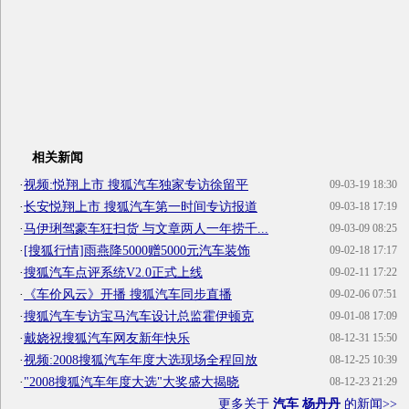
相关新闻
·
视频:悦翔上市 搜狐汽车独家专访徐留平
09-03-19 18:30
·
长安悦翔上市 搜狐汽车第一时间专访报道
09-03-18 17:19
·
马伊琍驾豪车狂扫货 与文章两人一年捞千...
09-03-09 08:25
·
[搜狐行情]雨燕降5000赠5000元汽车装饰
09-02-18 17:17
·
搜狐汽车点评系统V2.0正式上线
09-02-11 17:22
·
《车价风云》开播 搜狐汽车同步直播
09-02-06 07:51
·
搜狐汽车专访宝马汽车设计总监霍伊顿克
09-01-08 17:09
·
戴娆祝搜狐汽车网友新年快乐
08-12-31 15:50
·
视频:2008搜狐汽车年度大选现场全程回放
08-12-25 10:39
·
"2008搜狐汽车年度大选"大奖盛大揭晓
08-12-23 21:29
更多关于
汽车 杨丹丹
的新闻>>