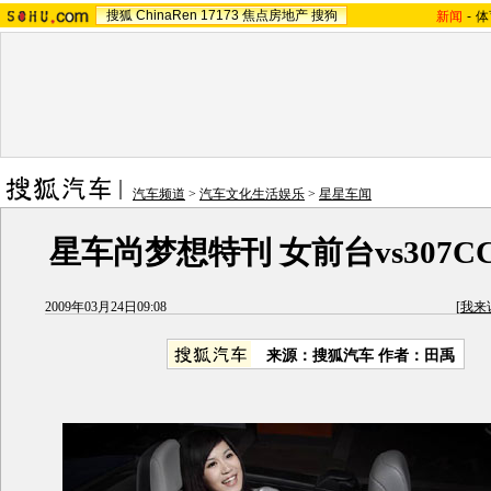
搜狐
ChinaRen
17173
焦点房地产
搜狗
新闻
-
体
汽车频道
>
汽车文化生活娱乐
>
星星车闻
星车尚梦想特刊 女前台vs307
2009年03月24日09:08
[
我来
来源：搜狐汽车 作者：田禹