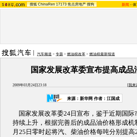
搜狐
ChinaRen
17173
焦点房地产
搜狗
新闻
-
体
汽车频道
>
专题
>
燃油税改革
>
燃油税最新报道
国家发展改革委宣布提高成品
2009年03月24日23:18
[
我来
来源：新华网 作者：江国成
国家发展改革委24日宣布，鉴于近期国际
持续上升，根据完善后的成品油价格形成机
月25日零时起将汽、柴油价格每吨分别提高29