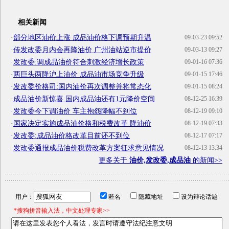
相关新闻
·
部分地区油价上涨 成品油价格下调预期升温
09-03-23 09:52
·
传发改委月内会再降油价 广州油站逆市提价
09-03-13 09:27
·
发改委:调成品油价符合刺激经济增长政策
09-01-16 07:36
·
两巨头两降沪上油价 成品油市场竞争升级
09-01-15 17:46
·
发改委价格司:国内油价再次调整并将常态化
09-01-15 08:24
·
成品油价新惊喜 国内成品油还有1元降价空间
08-12-25 16:39
·
发改委今下调油价 车主抱怨降幅不到位
08-12-19 09:10
·
国家决定实施成品油价格和税费改革 降油价
08-12-19 07:33
·
发改委:成品油价格改革目前还不到位
08-12-17 07:17
·
发改委通报成品油价税费改革方案征求意见情况
08-12-13 13:34
更多关于
油价,发改委,成品油
的新闻>>
用户：
匿名
隐藏地址
设为辩论话题
*搜狗拼音输入法，中文处理专家>>