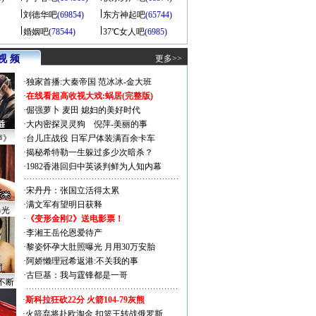
刘德华吧
(69854)
东方神起吧
(65744)
婚姻吧
(78544)
37℃女人吧
(6985)
视 频
更多>>
·
独家首播:大秦帝国
范冰冰-金大班
·
在线看超高收视大戏:
蜗居(完整版)
·
倔强萝卜
麦田
媳妇的美好时代
·
大内密探灵灵狗
倪萍-美丽的事
声》
·
台儿庄战役 日军尸体装满百余卡车
·
揭秘希特勒一生躲过多少次暗杀？
·
1982香港回归中英谈判鲜为人知内幕
·
宋丹丹：张国立活得太累
·
满文军有望明日获释
曝光
·
《变形金刚2》送电影票！
·
李湘王岳伦恩爱待产
·
黎姿怀孕大肚照曝光 月用30万安胎
·
阿娇懒理冠希返港:不关我的事
·
古巨基：我与霆锋都是一哥
不断
·
斯科拉狂砍22分 火箭104-79灰熊
·
火箭弃将赴欧淘金 扣篮王转战俄罗斯