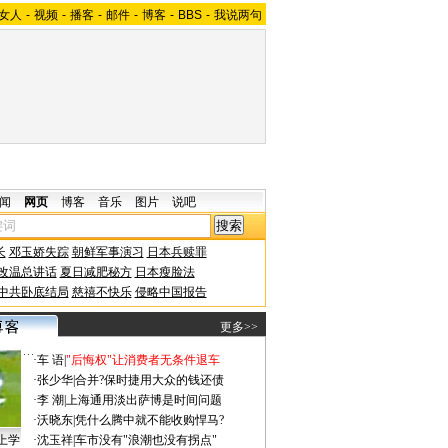
女人
-
视频
-
播客
-
邮件
-
博客
-
BBS
-
我说两句
闻
网页
博客
音乐
图片
说吧
长
邓玉娇失踪
朝鲜军事演习
日本兵赎罪
改温总讲话
夏日减肥秘方
日本瘦脸法
中共卧底结局
慈禧不快乐
侵略中国报告
更多>>
·
车 语
|
"后悔权"让消费者无条件退车
·
张少华
|
合并?保时捷用大众的钱还债
·
李 潮
|
上海通用淡出萨博是时间问题
·
沃晓东
|
凭什么腾中就不能收购悍马?
上学
·
沈玉祥
|
车市没有"浪潮也没有拐点"