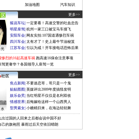
加油地图
汽车知识
更多>>
狐说车坛
|
一定要看！高速交警的吐血忠告
明星座驾
|
杭州一家三口被宝马车撞飞
安阳车会
|
网友实拍:107国道遇惨烈车祸
四川车会
|
太有才了！史上最牛节油秘笈
江苏车会
|
引以为戒！开车接电话恐怖后果
曝光
最惨烈的16起高速车祸
跑高速16保命注意事项
座驾更奢华？各国领导人座驾一览
更多>>
焦点新闻
|
不要迷恋哥，哥只是一个鬼
贴贴图图
|
英媒评出2009年度搞怪发明
娱乐旮旯
|
当红明星不仅仅是名利双收
情感世界
|
后悔嫁给这样一个山西男人
型男索女
|
小糖精归来，在海边轻轻舞
口水
么出过国的人回来之后都会说中国不好
自己的旗袍照
暴雨过后天空依旧晴朗