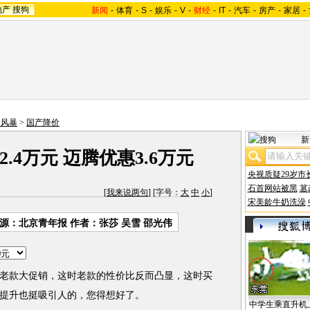
地产
搜狗
新闻
-
体育
-
S
-
娱乐
-
V
-
财经
-
IT
-
汽车
-
房产
-
家居
-
价风暴
>
国产降价
新
.4万元 迈腾优惠3.6万元
央视质疑29岁市
石首网站被黑
篡
[
我来说两句
] [字号：
大
中
小
]
宋美龄牛奶洗澡
源：
北京青年报
作者：张莎 吴雪 邵光伟
款大促销，这时老款的性价比反而凸显，这时买
提升也挺吸引人的，您得想好了。
中学生乘直升机