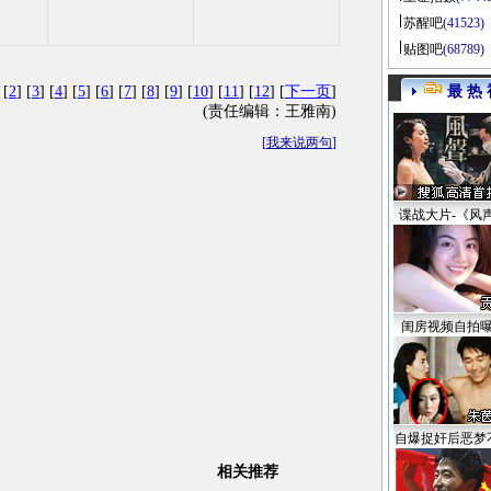
苏醒吧
(41523)
贴图吧
(68789)
 [
2
] [
3
] [
4
] [
5
] [
6
] [
7
] [
8
] [
9
] [
10
] [
11
] [
12
] [
下一页
]
最 热 
(责任编辑：王雅南)
[
我来说两句
]
谍战大片-《风
闺房视频自拍
自爆捉奸后恶梦
相关推荐