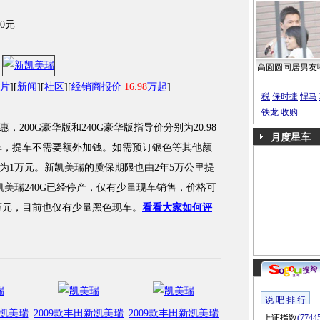
0元
高圆圆同居男友
片
][
新闻
][
社区
][
经销商报价
16.98
万起
]
税
保时捷
悍马
铁龙
收购
00G豪华版和240G豪华版指导价分别为20.98
月度星车
现车，提车不需要额外加钱。如需预订银色等其他颜
为1万元。新凯美瑞的质保期限也由2年5万公里提
凯美瑞240G已经停产，仅有少量现车销售，价格可
98万元，目前也仅有少量黑色现车。
看看大家如何评
说 吧 排 行
新凯美瑞
2009款丰田新凯美瑞
2009款丰田新凯美瑞
上证指数
(7744