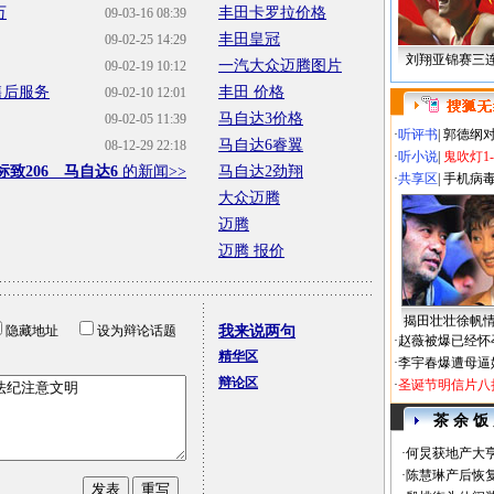
万
丰田卡罗拉价格
09-03-16 08:39
丰田皇冠
09-02-25 14:29
刘翔亚锦赛三
一汽大众迈腾图片
09-02-19 10:12
售后服务
丰田 价格
09-02-10 12:01
马自达3价格
09-02-05 11:39
·
听评书
|
郭德纲
马自达6睿翼
08-12-29 22:18
·
听小说
|
鬼吹灯1
标致206 马自达6
的新闻>>
马自达2劲翔
·
共享区
|
手机病
大众迈腾
迈腾
迈腾 报价
揭田壮壮徐帆
隐藏地址
设为辩论话题
我来说两句
·
赵薇被爆已经怀
精华区
·
李宇春爆遭母逼
辩论区
·
圣诞节明信片八
茶 余 饭
·
何炅获地产大亨
·
陈慧琳产后恢复