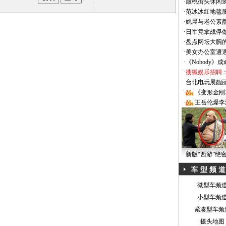
·
殷桃街头休闲装
·
范冰冰红地毯
·
姚晨与老公素
·
日军竟拿战俘
·
盘点网坛大腕
·
美女办公室遭
·
《Nobody》
·
搜狐娱乐招聘
·
台北电玩展靓丽Sh
·
《变形金刚
·
王岳伦爆李
新版“西游”绝
车 型 频 道
微型车频
小型车频
紧凑型车频
摄头地图