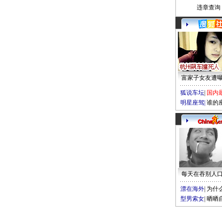
违章查询
富家子女友遭
狐说车坛
|
国内
明星座驾
|
谁的
每天在吞别人
漂在海外
|
为什
型男索女
|
晒晒