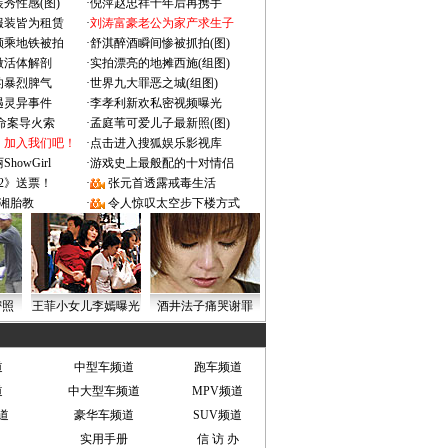
秀性感(图)
·
倪萍赵忠祥十年后再携手
服装皆为租赁
·
刘涛富豪老公为家产求生子
颜乘地铁被拍
·
舒淇醉酒瞬间惨被抓拍(图)
做活体解剖
·
实拍漂亮的地摊西施(组图)
的暴烈脾气
·
世界九大罪恶之城(组图)
遇灵异事件
·
李孝利新欢私密视频曝光
成命案导火索
·
孟庭苇可爱儿子最新照(图)
：加入我们吧！
·
点击进入搜狐娱乐影视库
owGirl
·
游戏史上最般配的十对情侣
2》送票！
·
张元首透露戒毒生活
湘胎教
·
令人惊叹太空步下楼方式
密照
王菲小女儿李嫣曝光
酒井法子痛哭谢罪
道
中型车频道
跑车频道
道
中大型车频道
MPV频道
道
豪华车频道
SUV频道
实用手册
信 访 办