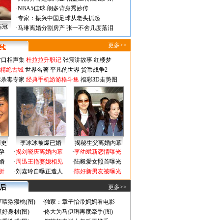
·
NBA5佳球-朗多背身秀妙传
·
专家：振兴中国足球从老头抓起
连冠
·
马琳离婚分割房产 张一不舍几度落泪
更多>>
对口相声集
杜拉拉升职记
张震讲故事
红楼梦
-精绝古城
世界名著
平凡的世界
货币战争2
毒杀毒专家
经典手机游游格斗集
福彩3D走势图
情史
李冰冰被爆已婚
揭秘生父离婚内幕
孕
·
揭刘晓庆离婚内幕
·
李幼斌新恋情曝光
婚
·
周迅王艳婆媳相见
·
陆毅爱女照首曝光
折
·
刘嘉玲自曝正造人
·
陈好新男友被曝光
 后
更多>>
喂猕猴桃(图)
·
独家：章子怡带妈妈看电影
好身材(图)
·
佟大为马伊琍再度牵手(图)