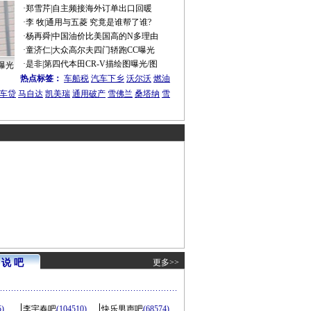
·
郑雪芹
|
自主频接海外订单出口回暖
·
李 牧
|
通用与五菱 究竟是谁帮了谁?
·
杨再舜
|
中国油价比美国高的N多理由
·
童济仁
|
大众高尔夫四门轿跑CC曝光
·
是非
|
第四代本田CR-V描绘图曝光/图
曝光
热点标签：
车船税
汽车下乡
沃尔沃
燃油
车贷
马自达
凯美瑞
通用破产
雪佛兰
桑塔纳
雪
说 吧
更多>>
5)
李宇春吧
(104510)
快乐男声吧
(68574)