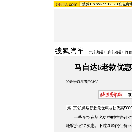
搜狐
ChinaRen
17173
焦点房
汽车频道
>
购车频道
>
降
马自达6老款优惠2
2009年03月25日08:39
来
一些车型在新老更替时往往针对老
能够抄底得实惠。不过新款的性价比