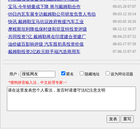
·
宝马:今年销量或下降 将与戴姆勒合作
09-03-20 07:07
·
09日内瓦车展专访戴姆勒公司研发负责人韦伯
09-03-12 10:14
·
快讯:戴姆勒宝马抗议政府救援汽车工业
09-03-05 10:26
·
摩根斯坦利降低保时捷和菲亚特投资评级
08-12-12 18:37
·
共同投资7亿 戴姆勒将在印度建合资建厂
08-04-23 07:52
·
油价破百影响评级 汽车股初具投资价值
08-03-17 07:59
·
戴姆勒投资2亿欧元联手福汽造商用车
07-06-15 07:47
用户：
匿名
隐藏地址
设为辩论话题
*搜狗拼音输入法，中文处理专家>>