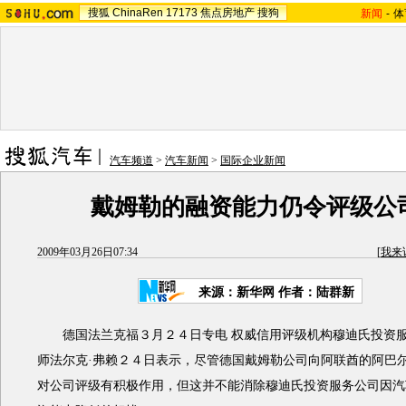
搜狐
ChinaRen
17173
焦点房地产
搜狗
新闻
-
体
汽车频道
>
汽车新闻
>
国际企业新闻
戴姆勒的融资能力仍令评级公
2009年03月26日07:34
[
我来
来源：新华网 作者：陆群新
德国法兰克福３月２４日专电 权威信用评级机构穆迪氏投资服
师法尔克·弗赖２４日表示，尽管德国戴姆勒公司向阿联酋的阿巴
对公司评级有积极作用，但这并不能消除穆迪氏投资服务公司因汽