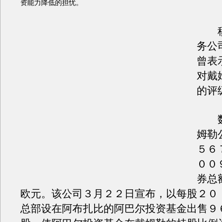
资能力降低的担忧。
穆
务公
曾表
对戴
的评
数
姆勒
５６
００
券总
欧元。该公司３月２２日宣布，以每股２０
总部设在阿布扎比的阿巴尔投资基金出售９