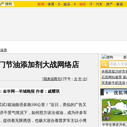
地产
搜狗
新闻
-
体育
-
S
-
娱乐
-
V
-
财经
-
IT
-
汽车
-
房产
-
家居
-
车保养
新
八门节油添加剂大战网络店
央视质疑29岁市
石首网站被黑
篡
[
我来说两句
] [字号：
大
中
小
]
宋美龄牛奶洗澡
：金羊网—羊城晚报 作者：戚耀琪
1箱油能否多跑100公里！”近日，类似的广告又
济不景气情况下，如何想方设法省油，成为许多车
花，提供着无限诱惑，也极大迎合着普罗车主以小博
中学生乘直升机