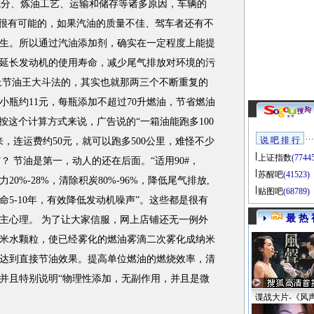
分、炼油工艺、运输和储存等诸多原因，车辆的
是很有可能的，如果汽油的质量不佳、驾车者还有不
生。所以通过汽油添加剂，确实在一定程度上能提
延长发动机的使用寿命，减少尾气排放对环境的污
上节油王大斗法的，其实也就那两三个不断重复的
小瓶约11元，每瓶添加不超过70升燃油，节省燃油
升。按这个计算方式来说，广告说的“一箱油能跑多100
说 吧 排 行
，连运费约50元，就可以跑多500公里，难怪不少
上证指数
(7744
？ 节油是第一，动人的还在后面。“适用90#，
苏醒吧
(41523)
20%-28%，清除积炭80%-96%，降低尾气排放,
贴图吧
(68789)
5-10年，有效降低发动机噪声”。这些都是很有
最 热 
主心理。 为了让大家信服，网上店铺还无一例外
米水颗粒，使已经雾化的燃油雾滴二次雾化成纳米
达到直接节油效果。提高单位燃油的燃烧效率，清
并且特别说明“物理性添加，无副作用，并且是微
谍战大片-《风