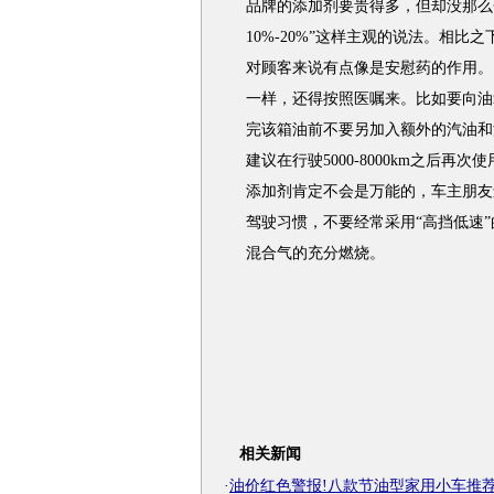
品牌的添加剂要贵得多，但却没那么
10%-20%”这样主观的说法。相
对顾客来说有点像是安慰药的作用。
一样，还得按照医嘱来。比如要向油
完该箱油前不要另加入额外的汽油和
建议在行驶5000-8000km之后
添加剂肯定不会是万能的，车主朋友
驾驶习惯，不要经常采用“高挡低速
混合气的充分燃烧。
相关新闻
·
油价红色警报!八款节油型家用小车推