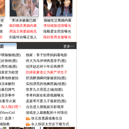
情史
李冰冰被爆已婚
揭秘生父离婚内幕
孕
·
揭刘晓庆离婚内幕
·
李幼斌新恋情曝光
婚
·
周迅王艳婆媳相见
·
陆毅爱女照首曝光
折
·
刘嘉玲自曝正造人
·
陈好新男友被曝光
 后
更多>>
喂猕猴桃(图)
·
独家：章子怡带妈妈看电影
好身材(图)
·
佟大为马伊琍再度牵手(图)
秀性感(图)
·
倪萍赵忠祥十年后再携手
服装皆为租赁
·
刘涛富豪老公为家产求生子
颜乘地铁被拍
·
舒淇醉酒瞬间惨被抓拍(图)
做活体解剖
·
实拍漂亮的地摊西施(组图)
的暴烈脾气
·
世界九大罪恶之城(组图)
遇灵异事件
·
李孝利新欢私密视频曝光
成命案导火索
·
孟庭苇可爱儿子最新照(图)
：加入我们吧！
·
点击进入搜狐娱乐影视库
owGirl
·
游戏史上最般配的十对情侣
2》送票！
·
张元首透露戒毒生活
湘胎教
·
令人惊叹太空步下楼方式