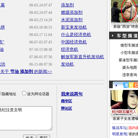
落幕
添加剂
09-03-24 07:47
燃煤添加剂
09-03-24 07:44
水泥添加剂
09-03-23 14:29
新版“西游”绝
比拼
新宝来发动机
09-03-18 06:55
什么是经济危机
09-03-17 11:04
车 型 频 道
选"
中国经济危机
08-07-02 07:45
微型车频
油
经济危机
07-10-15 08:38
小型车频
解放军新直升机发动机
07-06-01 07:56
紧凑型车频
成功
发动机
06-11-06 07:36
摄头地图
多关于
节油 添加剂
的新闻>>
违章查询
隐藏地址
设为辩论话题
我来说两句
精华区
辩论区
富家子女友遭
狐说车坛
|
国内
明星座驾
|
谁的