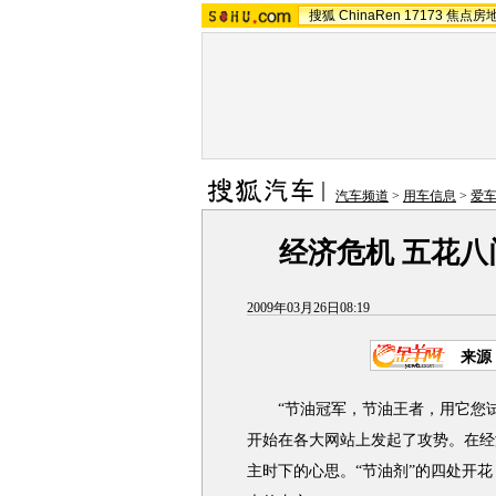
搜狐
ChinaRen
17173
焦点房
汽车频道
>
用车信息
>
爱
经济危机 五花
2009年03月26日08:19
来源
“节油冠军，节油王者，用它您试试
开始在各大网站上发起了攻势。在经
主时下的心思。“节油剂”的四处开