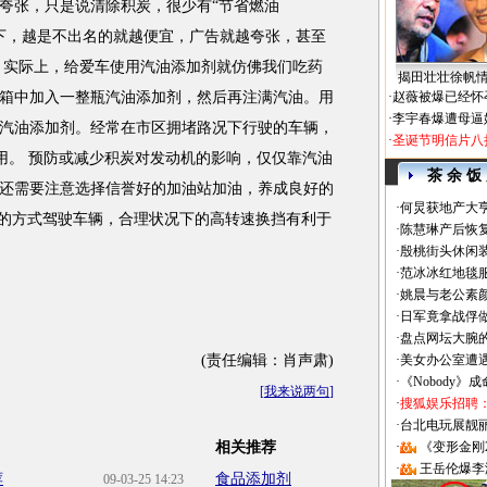
夸张，只是说清除积炭，很少有“节省燃油
比之下，越是不出名的就越便宜，广告就越夸张，甚至
 实际上，给爱车使用汽油添加剂就仿佛我们吃药
揭田壮壮徐帆
箱中加入一整瓶汽油添加剂，然后再注满汽油。用
·
赵薇被爆已经怀
·
李宇春爆遭母逼
汽油添加剂。经常在市区拥堵路况下行驶的车辆，
·
圣诞节明信片八
再次使用。 预防或减少积炭对发动机的影响，仅仅靠汽油
茶 余 饭
还需要注意选择信誉好的加油站加油，养成良好的
·
何炅获地产大亨
”的方式驾驶车辆，合理状况下的高转速换挡有利于
·
陈慧琳产后恢复
·
殷桃街头休闲装
·
范冰冰红地毯
·
姚晨与老公素
·
日军竟拿战俘
·
盘点网坛大腕
(责任编辑：肖声肃)
·
美女办公室遭
·
《Nobody》
[
我来说两句
]
·
搜狐娱乐招聘
·
台北电玩展靓丽Sh
相关推荐
·
《变形金刚
·
王岳伦爆李
荐
食品添加剂
09-03-25 14:23