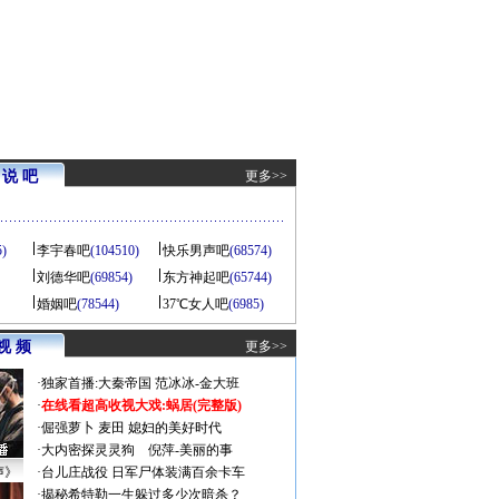
说 吧
更多>>
5)
李宇春吧
(104510)
快乐男声吧
(68574)
刘德华吧
(69854)
东方神起吧
(65744)
婚姻吧
(78544)
37℃女人吧
(6985)
视 频
更多>>
·
独家首播:大秦帝国
范冰冰-金大班
·
在线看超高收视大戏:
蜗居(完整版)
·
倔强萝卜
麦田
媳妇的美好时代
·
大内密探灵灵狗
倪萍-美丽的事
声》
·
台儿庄战役 日军尸体装满百余卡车
·
揭秘希特勒一生躲过多少次暗杀？