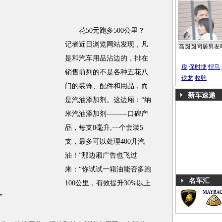
花50元跑多500公里？
记者近日浏览网站发现，凡
高圆圆同居男友
是和汽车用品沾边的，排在
税
保时捷
悍马
销售前列的不是各种五花八
铁龙
收购
门的装饰、配件和用品，而
新车速递
是汽油添加剂。这边厢：“纳
米汽油添加剂———口碑产
品，每支8毫升,一个套装5
支，最多可以处理400升汽
油！”那边厢广告也飞过
来：“你试试一箱油能否多跑
名车汇
100公里，有效提升30%以上
”