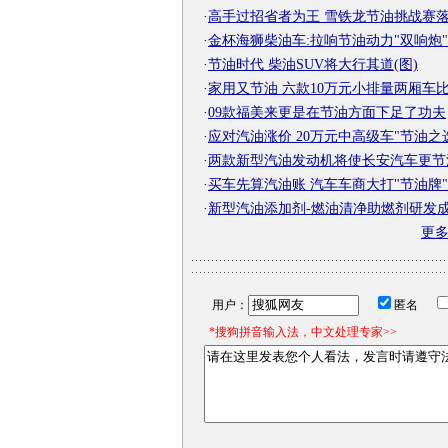
·
高手过招省者为王 雪铁龙节油挑战赛
·
金杯海狮柴油车:拉响节油动力"双响炮"
·
节油时代 柴油SUV将大行其道(图)
·
家用又节油 六款10万元小排量两厢车
·
09款福美来更是在节油方面下足了功夫
·
应对汽油涨价 20万元中高级车"节油之
·
两款新型汽油发动机将使长安汽车更节
·
买车先算汽油账 汽车车商大打"节油牌"
·
新型汽油添加剂-燃油清净助燃剂研发
更
用户：
匿名
*搜狗拼音输入法，中文处理专家>>