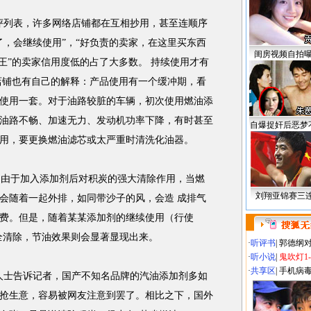
列表，许多网络店铺都在互相抄用，甚至连顺序
了，会继续使用”，“好负责的卖家，在这里买东西
闺房视频自拍
王”的卖家信用度低的占了大多数。 持续使用才有
店铺也有自己的解释：产品使用有一个缓冲期，看
使用一套。对于油路较脏的车辆，初次使用燃油添
油路不畅、加速无力、发动机功率下降，有时甚至
自爆捉奸后恶梦
用，要更换燃油滤芯或太严重时清洗化油器。
由于加入添加剂后对积炭的强大清除作用，当燃
刘翔亚锦赛三
会随着一起外排，如同带沙子的风，会造 成排气
费。但是，随着某某添加剂的继续使用（行使
渐完全清除，节油效果则会显著显现出来。
·
听评书
|
郭德纲
·
听小说
|
鬼吹灯1
·
共享区
|
手机病
人士告诉记者，国产不知名品牌的汽油添加剂多如
抢生意，容易被网友注意到罢了。相比之下，国外