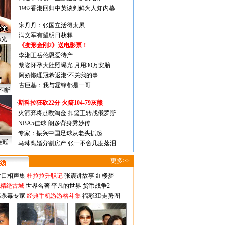
·
1982香港回归中英谈判鲜为人知内幕
·
宋丹丹：张国立活得太累
·
满文军有望明日获释
曝光
·
《变形金刚2》送电影票！
·
李湘王岳伦恩爱待产
·
黎姿怀孕大肚照曝光 月用30万安胎
·
阿娇懒理冠希返港:不关我的事
·
古巨基：我与霆锋都是一哥
不断
·
斯科拉狂砍22分 火箭104-79灰熊
·
火箭弃将赴欧淘金 扣篮王转战俄罗斯
·
NBA5佳球-朗多背身秀妙传
·
专家：振兴中国足球从老头抓起
连冠
·
马琳离婚分割房产 张一不舍几度落泪
更多>>
对口相声集
杜拉拉升职记
张震讲故事
红楼梦
-精绝古城
世界名著
平凡的世界
货币战争2
毒杀毒专家
经典手机游游格斗集
福彩3D走势图