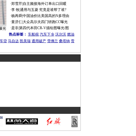
·
郑雪芹
|
自主频接海外订单出口回暖
·
李 牧
|
通用与五菱 究竟是谁帮了谁?
·
杨再舜
|
中国油价比美国高的N多理由
·
童济仁
|
大众高尔夫四门轿跑CC曝光
·
是非
|
第四代本田CR-V描绘图曝光/图
曝光
热点标签：
车船税
汽车下乡
沃尔沃
燃油
车贷
马自达
凯美瑞
通用破产
雪佛兰
桑塔纳
雪