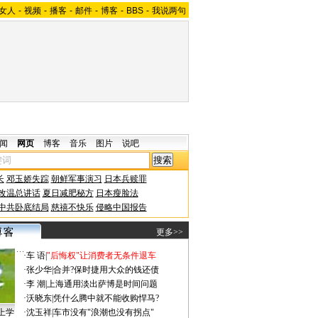
女人
-
视频
-
播客
-
邮件
-
博客
-
BBS
-
我说两句
闻
网页
博客
音乐
图片
说吧
长
邓玉娇失踪
朝鲜军事演习
日本兵赎罪
改温总讲话
夏日减肥秘方
日本瘦脸法
中共卧底结局
慈禧不快乐
侵略中国报告
更多>>
·
车 语
|
"后悔权"让消费者无条件退车
·
张少华
|
合并?保时捷用大众的钱还债
·
李 潮
|
上海通用淡出萨博是时间问题
·
沃晓东
|
凭什么腾中就不能收购悍马?
上学
·
沈玉祥
|
车市没有"浪潮也没有拐点"