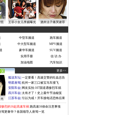
密照
王菲小女儿李嫣曝光
酒井法子痛哭谢罪
道
中型车频道
跑车频道
道
中大型车频道
MPV频道
道
豪华车频道
SUV频道
实用手册
信 访 办
加油地图
汽车知识
更多>>
狐说车坛
|
一定要看！高速交警的吐血忠告
明星座驾
|
杭州一家三口被宝马车撞飞
安阳车会
|
网友实拍:107国道遇惨烈车祸
四川车会
|
太有才了！史上最牛节油秘笈
江苏车会
|
引以为戒！开车接电话恐怖后果
曝光
最惨烈的16起高速车祸
跑高速16保命注意事项
座驾更奢华？各国领导人座驾一览