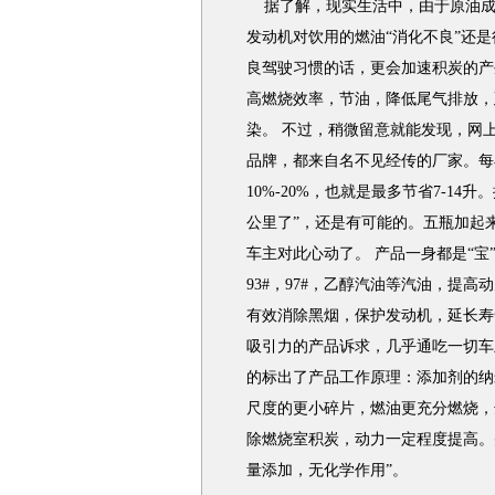
据了解，现实生活中，由于原油成
发动机对饮用的燃油“消化不良”还
良驾驶习惯的话，更会加速积炭的产
高燃烧效率，节油，降低尾气排放，
染。 不过，稍微留意就能发现，网
品牌，都来自名不见经传的厂家。每
10%-20%，也就是最多节省7-14
公里了”，还是有可能的。五瓶加起来
车主对此心动了。 产品一身都是“宝”
93#，97#，乙醇汽油等汽油，提高动力
有效消除黑烟，保护发动机，延长寿命
吸引力的产品诉求，几乎通吃一切车
的标出了产品工作原理：添加剂的纳
尺度的更小碎片，燃油更充分燃烧，
除燃烧室积炭，动力一定程度提高。
量添加，无化学作用”。