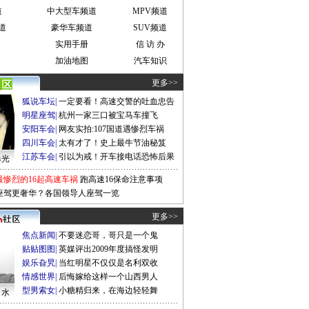
道
中大型车频道
MPV频道
道
豪华车频道
SUV频道
实用手册
信 访 办
加油地图
汽车知识
更多>>
狐说车坛
|
一定要看！高速交警的吐血忠告
明星座驾
|
杭州一家三口被宝马车撞飞
安阳车会
|
网友实拍:107国道遇惨烈车祸
四川车会
|
太有才了！史上最牛节油秘笈
江苏车会
|
引以为戒！开车接电话恐怖后果
曝光
最惨烈的16起高速车祸
跑高速16保命注意事项
座驾更奢华？各国领导人座驾一览
更多>>
焦点新闻
|
不要迷恋哥，哥只是一个鬼
贴贴图图
|
英媒评出2009年度搞怪发明
娱乐旮旯
|
当红明星不仅仅是名利双收
情感世界
|
后悔嫁给这样一个山西男人
型男索女
|
小糖精归来，在海边轻轻舞
口水