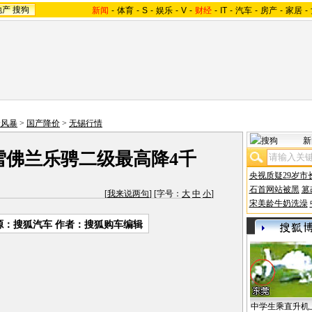
地产
搜狗
新闻
-
体育
-
S
-
娱乐
-
V
-
财经
-
IT
-
汽车
-
房产
-
家居
-
价风暴
>
国产降价
>
无锡行情
新
 雪佛兰乐骋二级最高降4千
央视质疑29岁市
石首网站被黑
篡
[
我来说两句
] [字号：
大
中
小
]
宋美龄牛奶洗澡
源：搜狐汽车 作者：搜狐购车编辑
中学生乘直升机