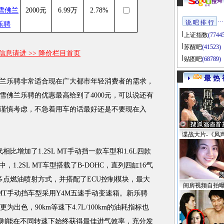
2000元
6.99万
2.78%
说 吧 排 行
上证指数
(7744
苏醒吧
(41523)
息请进 >> 降价栏目首页
贴图吧
(68789)
最 热 
乐骋非常适合现在广大都市年轻消费者的需求，
雪佛兰乐骋的优惠最高给到了4000元，可以说还有
谨慎考虑，不急着用车的话最好还是不要现在入
谍战大片-《风
增加了1.2SL MT手动挡一款车型和1.6L四款
，1.2SL MT车型搭载了B-DOHC，直列四缸16气
多点燃油喷射方式，并搭配了ECU控制模块，最大
闺房视频自拍
2SL MT手动挡车型采用Y4M五速手动变速箱。新乐骋
出色，90km等速下4.7L/100km的油耗指标也
动机则能在不同转速下始终获得最佳进气效率，充分发