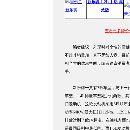
新乐骋 1.2L 手动 高
效版
查看更多降价信
编者建议：外形时尚个性的雪佛兰
不过其销量却一直不尽如人意。目前
相当大的优惠空间，编者建议消费者
手。
新乐骋一共有7款车型，与上一代相比
车型，1.4L排量车型减少到两款。其中
门发动机，这款发动机采用SFI顺序
功率64KW,最大扭矩112Nm。1.
排放达到了欧IV标准。在油耗方面也更为
是最同级别中最低的。而1.6L发