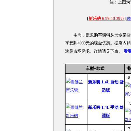
注：上图为
[
新乐骋
6.99-10.39万
][
本周，搜狐购车编辑从无锡某雪佛
享受到4000元的现金优惠。据店
满足市场需求。详情请见下表。
看
车型+款式
8
新乐骋 1.4L 自动 舒
适版
7
新乐骋 1.4L 手动 舒
适版
7