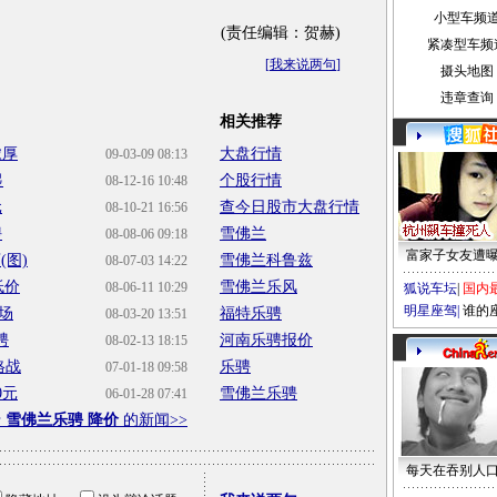
小型车频
(责任编辑：贺赫)
紧凑型车频
[
我来说两句
]
摄头地图
违章查询
相关推荐
浓厚
大盘行情
09-03-09 08:13
起
个股行情
08-12-16 10:48
元
查今日股市大盘行情
08-10-21 16:56
骋
雪佛兰
08-08-06 09:18
富家子女友遭
(图)
雪佛兰科鲁兹
08-07-03 14:22
低价
雪佛兰乐风
08-06-11 10:29
狐说车坛
|
国内
明星座驾
|
谁的
场
福特乐骋
08-03-20 13:51
骋
河南乐骋报价
08-02-13 18:15
格战
乐骋
07-01-18 09:58
0元
雪佛兰乐骋
06-01-28 07:41
于
雪佛兰乐骋 降价
的新闻>>
每天在吞别人