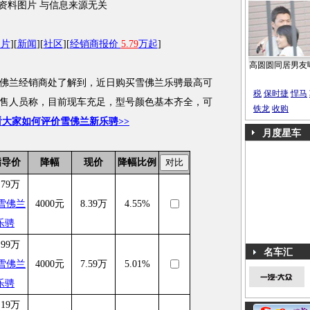
资料图片 与信息来源无关
图片
][
新闻
][
社区
][
经销商报价
5.79
万起
]
高圆圆同居男友
兰经销商处了解到，近日购买雪佛兰乐骋最高可
税
保时捷
悍马
内销售人员称，目前现车充足，型号颜色基本齐全，可
铁龙
收购
看大家如何评价雪佛兰新乐骋>>
月度星车
指导价
降幅
现价
降幅比例
.79万
4000元
8.39万
4.55%
.99万
名车汇
4000元
7.59万
5.01%
.19万