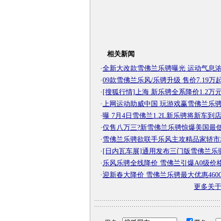
相关新闻
·
全新大改款雪佛兰乐骋曝光 运动气息
·
09款雪佛兰乐风/乐骋升级 售价7.19万
·
[搜狐行情]上海 新乐骋全系降价1.2万
·
上网运动助威中国 玩游戏赢雪佛兰乐
·
曝 7月4日雪佛兰1.2L新乐骋将新车到店
·
仅售八万三?新雪佛兰乐骋惊爆美国最
·
雪佛兰乐骋欲联手乐风主攻精品家轿市
·
[日内瓦车展]通用发布三门版雪佛兰乐
·
乐风乐骋全线降价 雪佛兰引爆A0级价
·
迎新春大降价 雪佛兰乐骋最大优惠460
更多关