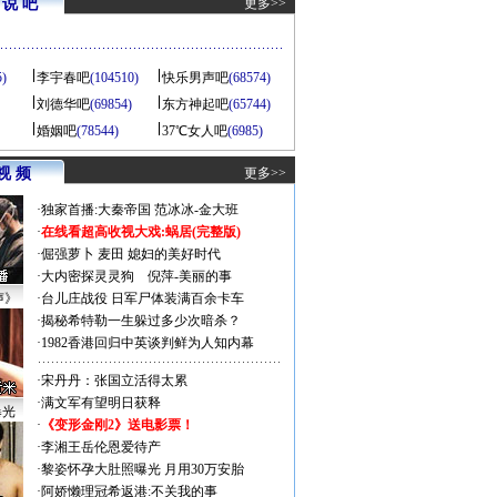
说 吧
更多>>
5)
李宇春吧
(104510)
快乐男声吧
(68574)
刘德华吧
(69854)
东方神起吧
(65744)
婚姻吧
(78544)
37℃女人吧
(6985)
视 频
更多>>
·
独家首播:大秦帝国
范冰冰-金大班
·
在线看超高收视大戏:
蜗居(完整版)
·
倔强萝卜
麦田
媳妇的美好时代
·
大内密探灵灵狗
倪萍-美丽的事
声》
·
台儿庄战役 日军尸体装满百余卡车
·
揭秘希特勒一生躲过多少次暗杀？
·
1982香港回归中英谈判鲜为人知内幕
·
宋丹丹：张国立活得太累
·
满文军有望明日获释
曝光
·
《变形金刚2》送电影票！
·
李湘王岳伦恩爱待产
·
黎姿怀孕大肚照曝光 月用30万安胎
·
阿娇懒理冠希返港:不关我的事