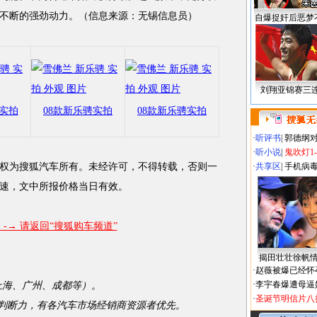
不断的强劲动力。（信息来源：无锡信息员）
自爆捉奸后恶梦
刘翔亚锦赛三
骋实拍
08款新乐骋实拍
08款新乐骋实拍
·
听评书
|
郭德纲
·
听小说
|
鬼吹灯1
权为搜狐汽车所有。未经许可，不得转载，否则一
·
共享区
|
手机病
速，文中所报价格当日有效。
-→ 请返回“搜狐购车频道”
揭田壮壮徐帆
·
赵薇被爆已经怀
·
李宇春爆遭母逼
海、广州、成都等）。
·
圣诞节明信片八
断力，有各汽车市场经销商资源者优先。