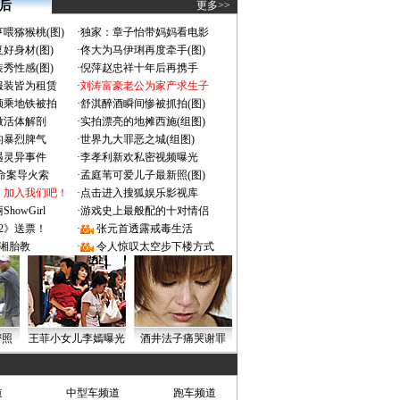
 后
更多>>
喂猕猴桃(图)
·
独家：章子怡带妈妈看电影
好身材(图)
·
佟大为马伊琍再度牵手(图)
秀性感(图)
·
倪萍赵忠祥十年后再携手
服装皆为租赁
·
刘涛富豪老公为家产求生子
颜乘地铁被拍
·
舒淇醉酒瞬间惨被抓拍(图)
做活体解剖
·
实拍漂亮的地摊西施(组图)
的暴烈脾气
·
世界九大罪恶之城(组图)
遇灵异事件
·
李孝利新欢私密视频曝光
成命案导火索
·
孟庭苇可爱儿子最新照(图)
：加入我们吧！
·
点击进入搜狐娱乐影视库
owGirl
·
游戏史上最般配的十对情侣
2》送票！
·
张元首透露戒毒生活
湘胎教
·
令人惊叹太空步下楼方式
密照
王菲小女儿李嫣曝光
酒井法子痛哭谢罪
道
中型车频道
跑车频道