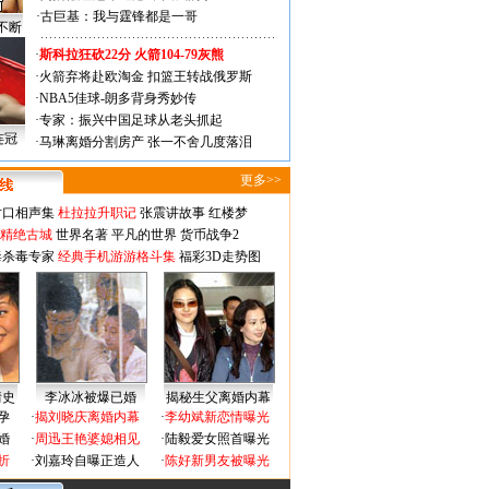
·
古巨基：我与霆锋都是一哥
不断
·
斯科拉狂砍22分 火箭104-79灰熊
·
火箭弃将赴欧淘金 扣篮王转战俄罗斯
·
NBA5佳球-朗多背身秀妙传
·
专家：振兴中国足球从老头抓起
连冠
·
马琳离婚分割房产 张一不舍几度落泪
更多>>
对口相声集
杜拉拉升职记
张震讲故事
红楼梦
-精绝古城
世界名著
平凡的世界
货币战争2
毒杀毒专家
经典手机游游格斗集
福彩3D走势图
情史
李冰冰被爆已婚
揭秘生父离婚内幕
孕
·
揭刘晓庆离婚内幕
·
李幼斌新恋情曝光
婚
·
周迅王艳婆媳相见
·
陆毅爱女照首曝光
折
·
刘嘉玲自曝正造人
·
陈好新男友被曝光