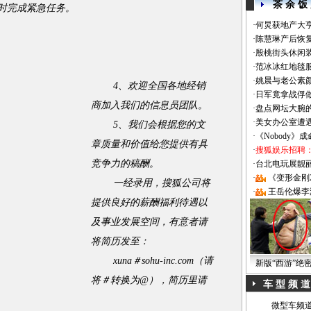
茶 余 饭
时完成紧急任务。
·
何炅获地产大亨
·
陈慧琳产后恢复
·
殷桃街头休闲装
·
范冰冰红地毯
·
姚晨与老公素
4、欢迎全国各地经销
·
日军竟拿战俘
商加入我们的信息员团队。
·
盘点网坛大腕
·
美女办公室遭
5、我们会根据您的文
·
《Nobody》
章质量和价值给您提供有具
·
搜狐娱乐招聘
竞争力的稿酬。
·
台北电玩展靓丽Sh
·
《变形金刚
一经录用，搜狐公司将
·
王岳伦爆李
提供良好的薪酬福利待遇以
及事业发展空间，有意者请
将简历发至：
xuna＃sohu-inc.com（请
新版“西游”绝
将＃转换为@），简历里请
车 型 频 道
微型车频