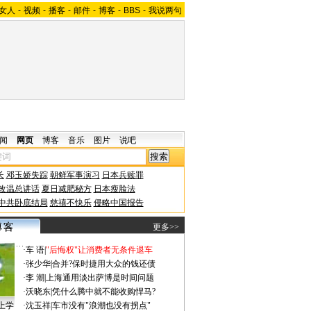
女人
-
视频
-
播客
-
邮件
-
博客
-
BBS
-
我说两句
闻
网页
博客
音乐
图片
说吧
长
邓玉娇失踪
朝鲜军事演习
日本兵赎罪
改温总讲话
夏日减肥秘方
日本瘦脸法
中共卧底结局
慈禧不快乐
侵略中国报告
更多>>
·
车 语
|
"后悔权"让消费者无条件退车
·
张少华
|
合并?保时捷用大众的钱还债
·
李 潮
|
上海通用淡出萨博是时间问题
·
沃晓东
|
凭什么腾中就不能收购悍马?
上学
·
沈玉祥
|
车市没有"浪潮也没有拐点"