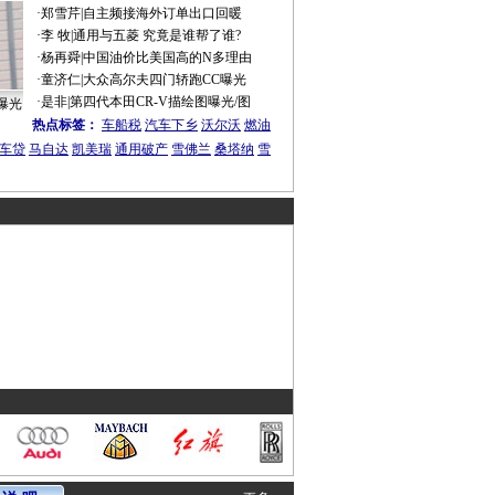
·
郑雪芹
|
自主频接海外订单出口回暖
·
李 牧
|
通用与五菱 究竟是谁帮了谁?
·
杨再舜
|
中国油价比美国高的N多理由
·
童济仁
|
大众高尔夫四门轿跑CC曝光
·
是非
|
第四代本田CR-V描绘图曝光/图
曝光
热点标签：
车船税
汽车下乡
沃尔沃
燃油
车贷
马自达
凯美瑞
通用破产
雪佛兰
桑塔纳
雪