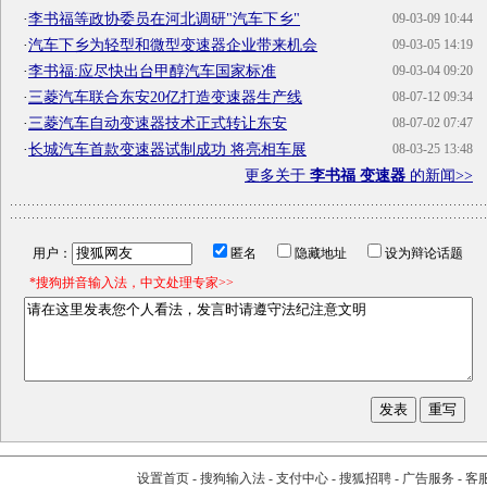
·
李书福等政协委员在河北调研"汽车下乡"
09-03-09 10:44
·
汽车下乡为轻型和微型变速器企业带来机会
09-03-05 14:19
·
李书福:应尽快出台甲醇汽车国家标准
09-03-04 09:20
·
三菱汽车联合东安20亿打造变速器生产线
08-07-12 09:34
·
三菱汽车自动变速器技术正式转让东安
08-07-02 07:47
·
长城汽车首款变速器试制成功 将亮相车展
08-03-25 13:48
更多关于
李书福 变速器
的新闻>>
用户：
匿名
隐藏地址
设为辩论话题
*搜狗拼音输入法，中文处理专家>>
设置首页
-
搜狗输入法
-
支付中心
-
搜狐招聘
-
广告服务
-
客