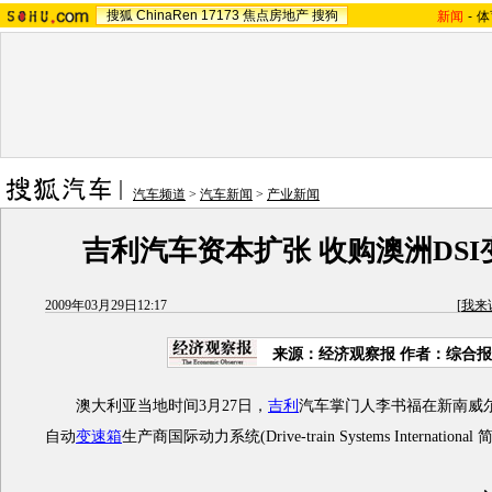
搜狐
ChinaRen
17173
焦点房地产
搜狗
新闻
-
体
汽车频道
>
汽车新闻
>
产业新闻
吉利汽车资本扩张 收购澳洲DSI
2009年03月29日12:17
[
我来
来源：经济观察报 作者：综合
澳大利亚当地时间3月27日，
吉利
汽车掌门人李书福在新南威
自动
变速箱
生产商国际动力系统(Drive-train Systems Internation