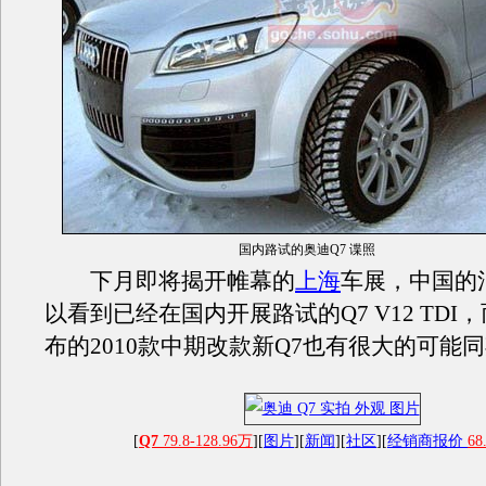
国内路试的奥迪Q7 谍照
下月即将揭开帷幕的
上海
车展，中国的
以看到已经在国内开展路试的Q7 V12 TDI
布的2010款中期改款新Q7也有很大的可能
[
Q7
79.8-128.96万
][
图片
][
新闻
][
社区
][
经销商报价
68