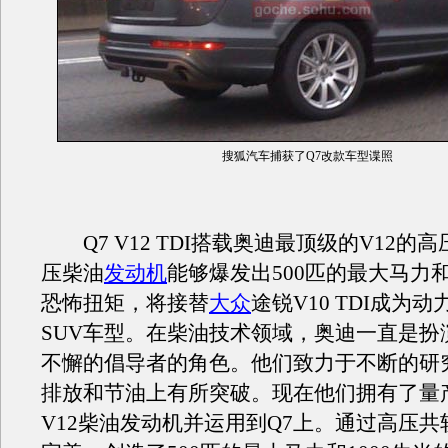
搜狐汽车捕获了Q7改款车型谍照
Q7 V12 TDI搭载奥迪最顶级的V12的
压柴油
发动机
能够爆发出500匹的最大马力和
恐怖扭矩，将接替
大众
途锐V10 TDI成为
SUV车型。在柴油技术领域，奥迪一直是扮
不懈的倡导者的角色。他们致力于不断的研
排放和节油上有所突破。现在他们拥有了量
V12柴油发动机并运用到Q7上。通过高压