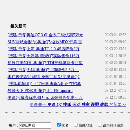
相关新闻
·
[搜狐行情]奥迪Q7 3.6L全系二级优惠5万元
09-03-24 12:53
·
SUV雪域会盟 试奥迪Q7/讴歌MDX/昂科雷
09-03-23 09:19
·
[搜狐行情]上海 奥迪TT 2.0 4S店降价2万
09-03-20 13:54
·
[搜狐行情]天津港 美规Q7实际售价116万
09-03-11 20:08
·
拓展在美销售 奥迪Q7 TDI护航奥斯卡巨星
09-02-26 18:01
·
[搜狐行情]无锡 奥迪Q7目前降价2.5万元
09-02-09 13:32
·
李玮峰随深足训练 座驾宝马X5变奥迪Q7
09-01-07 10:45
·
[搜狐看车团]1月17日奥迪新A4L正在招募
09-01-04 13:26
·
独步天下 试驾奥迪Q7 4.2 FSI quattro
08-12-24 07:48
·
奥迪Q7最高优惠40万元 途锐最高优惠32万
08-12-17 09:35
更多关于
奥迪 Q7 搜狐 运动 独家 谍照 改款
的新闻>>
用户：
匿名
隐藏地址
设为辩论话题