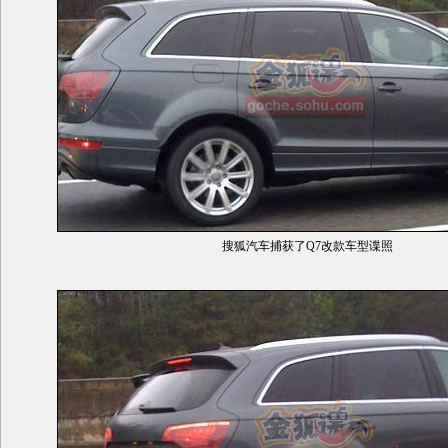
搜狐汽车捕获了Q7改款车型谍照