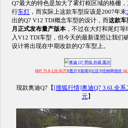
Q7最大的特色是加大了雾灯框区域的格栅，
行
车灯
，而实际上这款车型应该是2007年末
出的Q7 V12 TDI概念车型的设计，而
这款车型
月正式发布量产版本
，不过在大灯和尾灯等
入V12 TDI车型，但今天的最新谍照让我们
设计将出现在中期改款的Q7车型上。
[
Q7
79.8-128.96万
][
图片
][
新闻
][
社区
][
经销商报价
68
现款奥迪Q7【
[搜狐行情]奥迪Q7 3.6L全
元
】