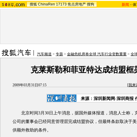
搜狐
ChinaRen
17173
焦点房地产
搜狗
新闻
-
体
汽车频道
>
专题
>
金融危机席卷全球 汽车行业变数重重
>
全
克莱斯勒和菲亚特达成结盟框
2009年03月31日07:15
[
我来
来源：深圳新闻网-深圳商报 
北京时间3月30日上午消息，据国外媒体报道，消息人士称，
公司的董事会已经同意管理层完成结盟协议，但最终条款取决于美
供额外救助的条件。