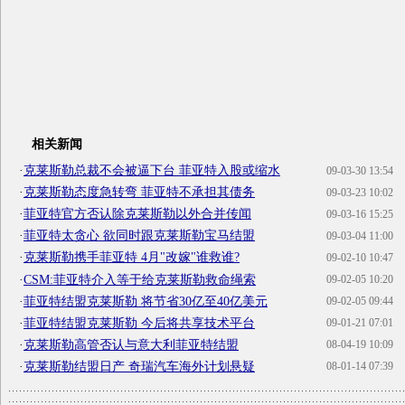
相关新闻
·
克莱斯勒总裁不会被逼下台 菲亚特入股或缩水
09-03-30 13:54
·
克莱斯勒态度急转弯 菲亚特不承担其债务
09-03-23 10:02
·
菲亚特官方否认除克莱斯勒以外合并传闻
09-03-16 15:25
·
菲亚特太贪心 欲同时跟克莱斯勒宝马结盟
09-03-04 11:00
·
克莱斯勒携手菲亚特 4月"改嫁"谁救谁?
09-02-10 10:47
·
CSM:菲亚特介入等于给克莱斯勒救命绳索
09-02-05 10:20
·
菲亚特结盟克莱斯勒 将节省30亿至40亿美元
09-02-05 09:44
·
菲亚特结盟克莱斯勒 今后将共享技术平台
09-01-21 07:01
·
克莱斯勒高管否认与意大利菲亚特结盟
08-04-19 10:09
·
克莱斯勒结盟日产 奇瑞汽车海外计划悬疑
08-01-14 07:39