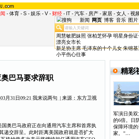
新闻
-
体育
-
S
-
娱乐
-
V
-
财经
-
IT
-
汽车
-
房产
-
家居
-
女人
-
视
新闻
网页
博客
音乐
图片
周慧敏肥妹照
张柏芝怀孕
明星身份证
漂亮女市长
新足协主席
毛泽东的十个儿女
朱镕基
小平伤心往事
精彩
应奥巴马要求辞职
3月31日09:21
我来说两句
| 来源：东方卫视
军演日美双
的6倍。日
国奥巴马政府正在向通用汽车主席和首席执
保障环境的
要求其递交辞呈。此时距离美国政府就是否扩大
家。”…