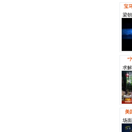
宝
梁朝
“
求解
美
场面