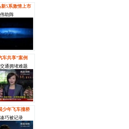
马新5系激情上市
伟助阵
汽车共享”案例
交通拥堵难题
国少年飞车撞桥
凑巧被记录