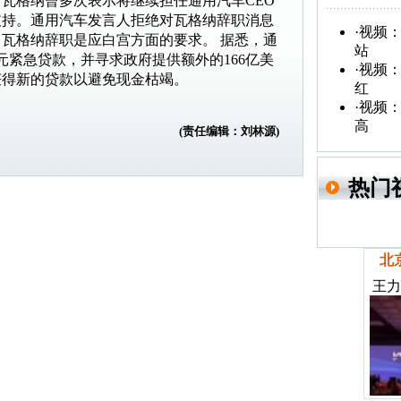
瓦格纳曾多次表示将继续担任通用汽车CEO
支持。通用汽车发言人拒绝对瓦格纳辞职消息
·
视频：
瓦格纳辞职是应白宫方面的要求。 据悉，通
站
元紧急贷款，并寻求政府提供额外的166亿美
·
视频：
获得新的贷款以避免现金枯竭。
红
·
视频：
高
(责任编辑：刘林源)
热门
北
王力