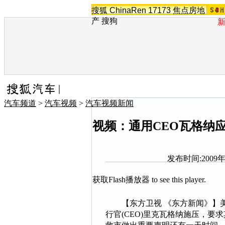
搜狐
ChinaRen
17173
焦点房地
产
搜狗
汽车频道
>
汽车视频
>
汽车视频新闻
视频：通用CEO瓦格纳
发布时间:2009年0
获取Flash播放器
to see this player.
【东方卫视 《东方新闻》】美
行官(CEO)里克瓦格纳施压，