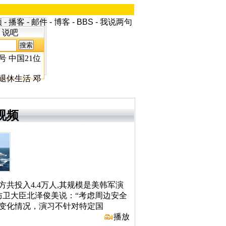
频
-
播客
-
邮件
-
博客
-
BBS
-
我说两句
说吧
号
中国21位
退休生活
邓
视频
方共投入4.4万人,其规模是美韩军演
防卫大臣北泽俊美说：“考虑周边安全
变化情况，演习不针对特定国
播放