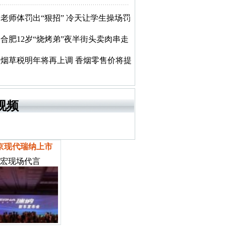
老师体罚出“狠招” 冷天让学生操场罚
合肥12岁“烧烤弟”夜半街头卖肉串走
烟草税明年将再上调 香烟零售价将提
视频
京现代瑞纳上市
宏现场代言