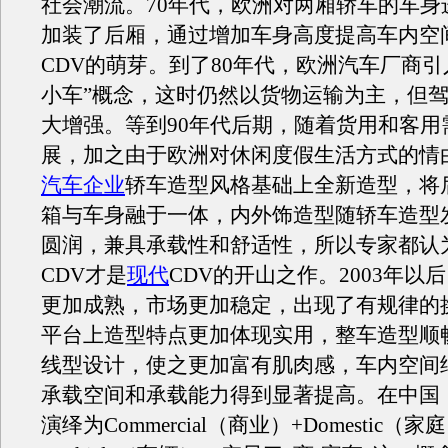
社会潮流。70年代，欧洲对两厢轿车的车身
加装了后厢，通过增加车身高度提高车内空
CDV的萌芽。到了80年代，欧洲汽车厂商引
小车”概念，这时仍然以货物运输为主，但
大增强。等到90年代后期，随着货用和客用
展，加之由于欧洲对休闲度假生活方式的情
汽车企业
轿车造型风格基础上全新造型，将
箱与车身融于一体，内外饰造型随轿车造型
圆润，兼具承载性和舒适性，所以专家都认
CDV才是
现代
CDV的开山之作。2003年以
更加成熟，市场更加稳定，出现了有规律的
平台上造型特点更加体现实用，整车造型顺
线型设计，使之更加富有肌肉感，车内空间
承载空间和承载能力得到显著提高。在中国，
演绎为Commercial（商业）+Domestic（家