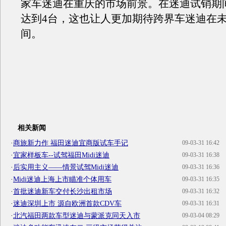
家车迷迪在重庆的市场前景。在迷迪试销期
达到4台，这也让人更加期待跨界车迷迪在
间。
相关新闻
·
商旅新力作 福田迷迪宜商版试车手记
09-03-31 16:42
·
宜家样板车--试驾福田Midi迷迪
09-03-31 16:38
·
后实用主义——情景试驾Midi迷迪
09-03-31 16:36
·
Midi迷迪上海上市瞄准个体用车
09-03-31 16:35
·
首批迷迪新车交付长沙出租市场
09-03-31 16:32
·
迷迪深圳上市 源自欧洲首款CDV车
09-03-31 16:31
·
北汽福田两款车型迷迪与蒙派克同天入市
09-03-04 08:29