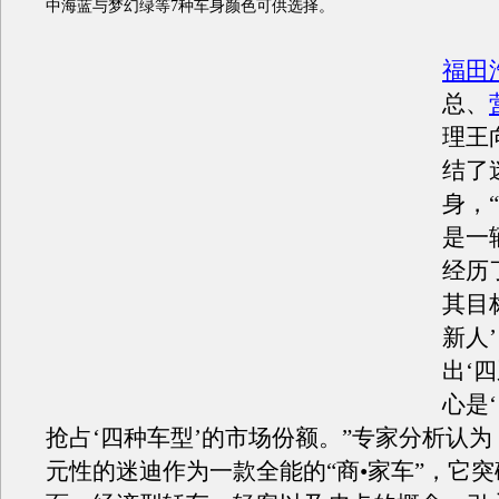
中海蓝与梦幻绿等7种车身颜色可供选择。
福田
总、
理王
结了
身，
是一
经历了
其目
新人
出‘
心是
抢占‘四种车型’的市场份额。”专家分析认
元性的迷迪作为一款全能的“商•家车”，它