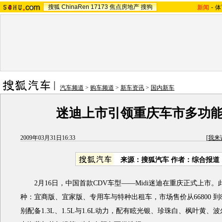
搜狐
ChinaRen
17173
焦点房地产
搜狗
新闻
-
体
汽车频道
>
购车频道
>
新车资讯
>
国内新车
迷迪上市引领重庆车市多功
2009年03月31日16:33
[
我来
来源：搜狐汽车 作者：综合报道
2月16日，中国首款CDV车型——Midi迷迪在重庆正式上市。
种：宜商版、宜家版、专用车与特种出租车，市场售价从66800 到8
别配备1.3L、1.5L与1.6L动力，配有眩光银、珍珠白、枫叶黄