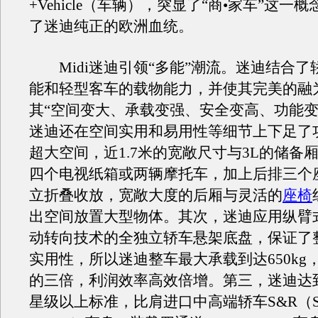
+Vehicle（车辆），突显了“商•家车”这一
了迷迪纯正的欧洲血统。
Midi迷迪引领“多能”潮流。迷迪结合了
能和轻型客车的载物能力，并使其完美的融
其“空间变大、承载变强、安全变高、功能变
迷迪还在空间实用和易用性等细节上下足了
超大空间，近1.7米的宽敞尺寸与3L的储备
四个电视纸箱或两辆摩托车，加上后排三个
立折叠收放，宽敞大度的后厢与灵活的
座椅
出空间放置大型物体。其次，迷迪应用纵臂
动转向技术的全独立轿车悬架底盘，保证了
实用性，所以迷迪整车最大承载到达650kg
的三倍，利润效率高效倍增。第三，迷迪达到C
星级以上标准，比肩进口中高端轿车S&R（SO