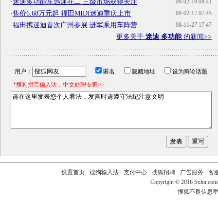
·
迷迪多功能车迅速在二 三级市场获得关注
09-02-19 08:41
·
售价6.68万元起 福田MIDI迷迪重庆上市
09-02-17 07:45
·
福田携迷迪首次广州参展 进军乘用车阵营
08-11-27 17:47
更多关于
迷迪 多功能
的新闻>>
用户：
匿名
隐藏地址
设为辩论话题
*搜狗拼音输入法，中文处理专家>>
设置首页
-
搜狗输入法
-
支付中心
-
搜狐招聘
-
广告服务
-
客
Copyright
©
2016 Sohu.com
搜狐不良信息