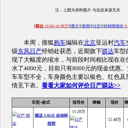
注：上图为资料图片 与信息来源无关
[
骐达
10.68-16.98万
][
图片
][
新闻
][
社区
][
经销商报价
8
本周，搜狐
购车
编辑在
北京
亚运村
汽车
级
东风日产
经销处获悉，近期旗下
骐达
车型
现了大幅度的缩水，与前段时间相比现在在
水了4000元，目前只有8000元的现金优惠
车车型不全，车身颜色主要以银色、红色及
情见下表。
看看大家如何评价日产骐达>>
车型+款式
指导价
降幅
现价
13.28万
骐达 1.6GE 自动科
12.48万
技型