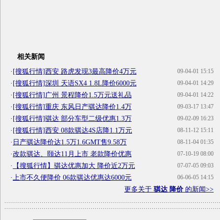
相关新闻
·
[搜狐行情]西安 路虎发现3最高降价4万元
09-04-01 15:15
·
[搜狐行情]深圳 天语SX4 1.8L降价6000元
09-04-01 14:29
·
[搜狐行情]广州 景程降价1.5万元送礼品
09-04-01 14:22
·
[搜狐行情]重庆 东风日产骐达降价1.4万
09-03-17 13:47
·
[搜狐行情]骐达 部分车型二级优惠1.3万
09-02-09 16:23
·
[搜狐行情]西安 08款骐达4S店降1.1万元
08-11-12 15:11
·
日产骐达降价达1.5万1.6GMT售9.58万
08-11-04 01:35
·
改款骐达、颐达11月上市 老款降价优惠
07-10-19 08:00
·
【搜狐行情】骐达优惠加大 降价近2万元
07-07-05 09:03
·
上市不久便降价 06款骐达优惠达6000元
06-06-05 14:15
更多关于
骐达 降价
的新闻>>