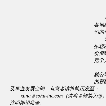
4
各地
们的
5
据您
价值
竞争
一
狐公
的薪
及事业发展空间，有意者请将简历发至：
xuna＃sohu-inc.com（请将＃转换为
注明期望薪金。