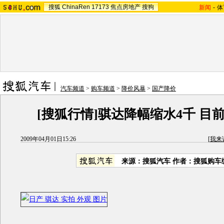
搜狐
ChinaRen
17173
焦点房地产
搜狗
新闻
-
体
汽车频道
>
购车频道
>
降价风暴
>
国产降价
[搜狐行情]骐达降幅缩水4千 目
2009年04月01日15:26
[
我来
来源：搜狐汽车 作者：搜狐购车