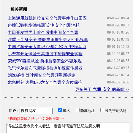
相关新闻
·
上海通用就凯迪拉克安全气囊事件作出回应
09-03-28 08:24
·
碰撞试验拟增油耗测试 测安全也测油耗
09-03-20 08:37
·
丰田开发世界上首个后排中间安全气囊
09-03-18 07:26
·
注重下半身安全 奔驰丰田推出更人性化气囊
09-02-13 07:49
·
中国汽车安全大事记 08年C-NCAP碰撞盘点
09-01-12 11:43
·
小型车开始试验更高速度下碰撞安全试验
08-12-26 08:27
·
荣威550碰撞试验 前排腿部安全不容乐观
08-12-23 08:55
·
飞思卡尔发布气囊碰撞检测加速度传感器
08-11-28 09:25
·
朗逸碰撞 驾驶席安全气囊须重新标定
08-09-23 07:34
·
危急时刻 奔腾B70六安全气囊全方位保护
08-07-07 16:36
更多关于
气囊 安全
的新闻>>
用户：
匿名
隐藏地址
设为辩论话题
*搜狗拼音输入法，中文处理专家>>