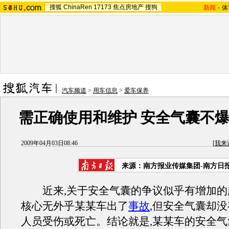
搜狐
ChinaRen
17173
焦点房地产
搜狗
新闻
-
体
汽车频道
>
用车信息
>
爱车保养
需正确使用和维护 安全气囊不爆
2009年04月03日08:46
[
我来
来源：
南方报业传媒集团-南方日
近来,关于安全气囊的争议似乎有增加的
核心无外乎某某车出了
事故
,但安全气囊却没
人员受伤或死亡。结论就是,某某车的安全