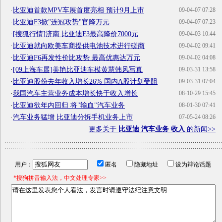
·
比亚迪首款MPV车展首度亮相 预计9月上市
09-04-07 07:28
·
比亚迪F3掀"连冠攻势"官降万元
09-04-07 07:23
·
[搜狐行情]济南 比亚迪F3最高降价7000元
09-04-03 10:44
·
比亚迪就向欧美车商提供电池技术进行磋商
09-04-02 09:41
·
比亚迪F6再发性价比攻势 最高优惠达万元
09-04-02 04:08
·
[09上海车展]美艳比亚迪车模黄慧韩风写真
09-03-31 13:58
·
比亚迪股份去年收入增长26% 国内A股计划受阻
09-03-31 07:04
·
我国汽车主营业务成本增长快于收入增长
08-10-29 15:45
·
比亚迪欲年内回归 将"输血"汽车业务
08-01-30 07:41
·
汽车业务猛增 比亚迪分拆手机业务上市
07-05-24 08:26
更多关于
比亚迪 汽车业务 收入
的新闻>>
用户：
匿名
隐藏地址
设为辩论话题
*搜狗拼音输入法，中文处理专家>>