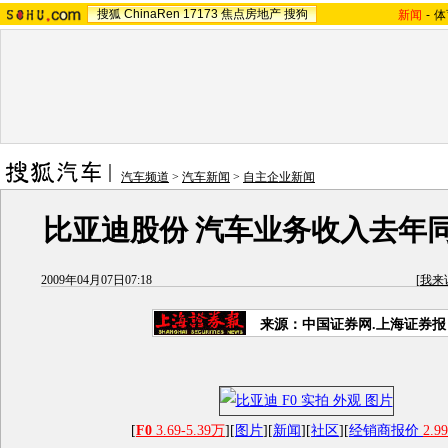
搜狐
ChinaRen
17173
焦点房地产
搜狗
新闻
-
体
汽车频道
>
汽车新闻
>
自主企业新闻
比亚迪股份 汽车业务收入去年同
2009年04月07日07:18
[
我来
来源：中国证券网.上海证券报
[
F0
3.69-5.39万
][
图片
][
新闻
][
社区
][
经销商报价
2.99