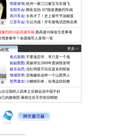
明星座驾
|
杭州一家三口被宝马车撞飞
安阳车会
|
网友实拍:107国道遇惨烈车祸
四川车会
|
太有才了！史上最牛节油秘笈
江苏车会
|
引以为戒！开车接电话恐怖后果
曝光
最惨烈的16起高速车祸
跑高速16保命注意事项
座驾更奢华？各国领导人座驾一览
更多>>
焦点新闻
|
不要迷恋哥，哥只是一个鬼
贴贴图图
|
英媒评出2009年度搞怪发明
娱乐旮旯
|
当红明星不仅仅是名利双收
情感世界
|
后悔嫁给这样一个山西男人
型男索女
|
小糖精归来，在海边轻轻舞
口水
么出过国的人回来之后都会说中国不好
自己的旗袍照
暴雨过后天空依旧晴朗