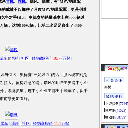
体系
宾悦
、
同悦
、瑞风、瑞鹰，有“MPV销量冠
7辆的成绩不仅蝉联了月度MPV销量冠军，更是创造
竞争对手GL8、奥德赛的销量基本上在3000辆以
辆，达到10092辆，比第二名足足多出了3500
试车
][
油耗
][
社区
][
经销商报价
10.77
万起
]
与GL8、奥德赛“三足鼎力”的话，那么现在则是
相 关 说 吧
断拉大。值得注意的是，瑞风的用户主要是中小企
宾悦
分，嗅觉灵敏，连中小企业主都出手购车了，似乎
说 吧 排 行
市前景更加看好。
上证指数
(7744
苏醒吧
(41523)
贴图吧
(68789)
[
试车
][
油耗
][
社区
][
经销商报价
11.1
万起
]