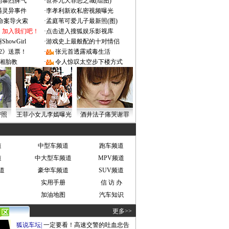
的暴烈脾气
·
世界九大罪恶之城(组图)
遇灵异事件
·
李孝利新欢私密视频曝光
成命案导火索
·
孟庭苇可爱儿子最新照(图)
：加入我们吧！
·
点击进入搜狐娱乐影视库
owGirl
·
游戏史上最般配的十对情侣
2》送票！
·
张元首透露戒毒生活
湘胎教
·
令人惊叹太空步下楼方式
密照
王菲小女儿李嫣曝光
酒井法子痛哭谢罪
道
中型车频道
跑车频道
道
中大型车频道
MPV频道
道
豪华车频道
SUV频道
实用手册
信 访 办
加油地图
汽车知识
更多>>
狐说车坛
|
一定要看！高速交警的吐血忠告