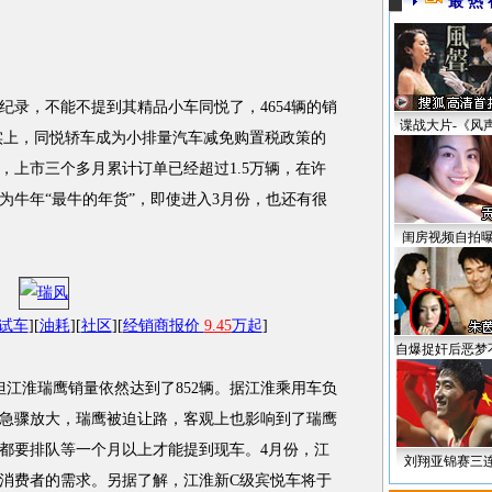
最 热 
，不能不提到其精品小车同悦了，4654辆的销
谍战大片-《风
实上，同悦轿车成为小排量汽车减免购置税政策的
，上市三个多月累计订单已经超过1.5万辆，在许
为牛年“最牛的年货”，即使进入3月份，也还有很
闺房视频自拍
试车
][
油耗
][
社区
][
经销商报价
9.45
万起
]
自爆捉奸后恶梦
江淮瑞鹰销量依然达到了852辆。据江淮乘用车负
急骤放大，瑞鹰被迫让路，客观上也影响到了瑞鹰
都要排队等一个月以上才能提到现车。4月份，江
刘翔亚锦赛三
消费者的需求。另据了解，江淮新C级宾悦车将于