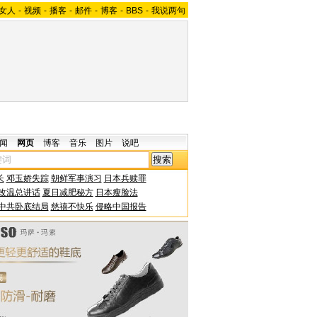
女人
-
视频
-
播客
-
邮件
-
博客
-
BBS
-
我说两句
闻
网页
博客
音乐
图片
说吧
长
邓玉娇失踪
朝鲜军事演习
日本兵赎罪
改温总讲话
夏日减肥秘方
日本瘦脸法
中共卧底结局
慈禧不快乐
侵略中国报告