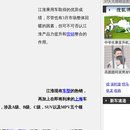
江淮乘用车取得的优异成
绩，尽管也有3月市场整体回
暖的因素，但可不可否认江
淮产品力提升和
营销
整合的
作用。
中学生乘直升机
高圆圆同居男友
税
保时捷
悍马
铁龙
收购
江淮现有
车型
的热销，
再加上在即将到来的
上海
车
新车速递
，涉及A级、B级、C级，SUV以及MPV五个领