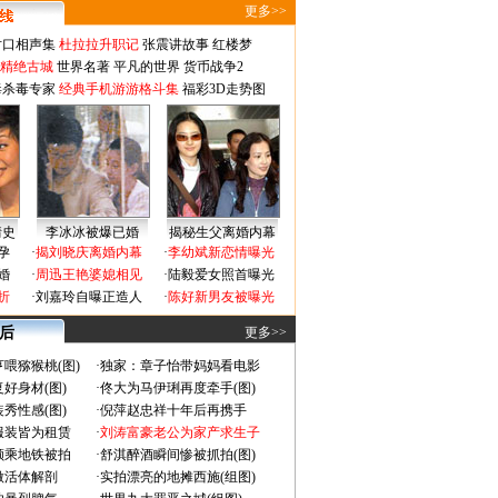
更多>>
对口相声集
杜拉拉升职记
张震讲故事
红楼梦
-精绝古城
世界名著
平凡的世界
货币战争2
毒杀毒专家
经典手机游游格斗集
福彩3D走势图
情史
李冰冰被爆已婚
揭秘生父离婚内幕
孕
·
揭刘晓庆离婚内幕
·
李幼斌新恋情曝光
婚
·
周迅王艳婆媳相见
·
陆毅爱女照首曝光
折
·
刘嘉玲自曝正造人
·
陈好新男友被曝光
 后
更多>>
喂猕猴桃(图)
·
独家：章子怡带妈妈看电影
好身材(图)
·
佟大为马伊琍再度牵手(图)
秀性感(图)
·
倪萍赵忠祥十年后再携手
服装皆为租赁
·
刘涛富豪老公为家产求生子
颜乘地铁被拍
·
舒淇醉酒瞬间惨被抓拍(图)
做活体解剖
·
实拍漂亮的地摊西施(组图)