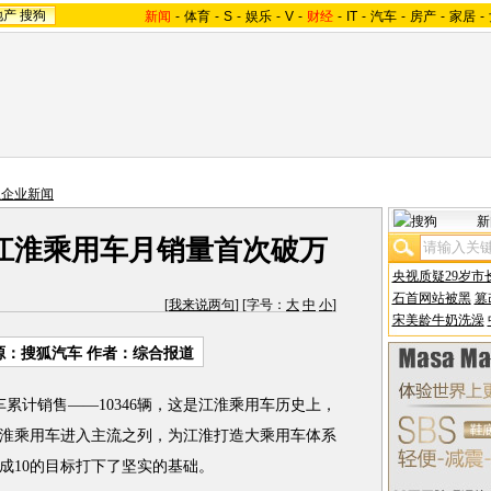
地产
搜狗
新闻
-
体育
-
S
-
娱乐
-
V
-
财经
-
IT
-
汽车
-
房产
-
家居
-
主企业新闻
新
 江淮乘用车月销量首次破万
央视质疑29岁市
石首网站被黑
篡
[
我来说两句
] [字号：
大
中
小
]
宋美龄牛奶洗澡
源：搜狐汽车 作者：综合报道
车累计销售——10346辆，这是江淮乘用车历史上，
淮乘用车进入主流之列，为江淮打造大乘用车体系
成10的目标打下了坚实的基础。