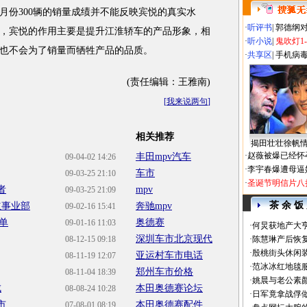
月份300辆的销量成绩并不能反映宾悦的真实水
·
听评书
|
郭德纲
，宾悦的作用主要是提升江淮轿车的产品形象，相
·
听小说
|
鬼吹灯1
也不会为了销量而牺牲产品的品质。
·
共享区
|
手机病
(责任编辑：王雅南)
[
我来说两句
]
相关推荐
揭田壮壮徐帆
·
赵薇被爆已经怀
丰田mpv汽车
09-04-02 14:26
·
李宇春爆遭母逼
车市
09-03-25 21:10
·
圣诞节明信片八
者
mpv
09-03-25 21:09
茶 余 饭
立事业部
奔驰mpv
09-02-16 15:41
单
奥德赛
09-01-16 11:03
·
何炅获地产大亨
深圳车市北京现代
08-12-15 09:18
·
陈慧琳产后恢复
·
殷桃街头休闲装
亚运村车市电话
08-11-19 12:07
·
范冰冰红地毯
郑州车市价格
08-11-04 18:39
·
姚晨与老公素
成
本田奥德赛论坛
08-08-24 10:28
·
日军竟拿战俘
市
本田奥德赛配件
07-08-01 08:19