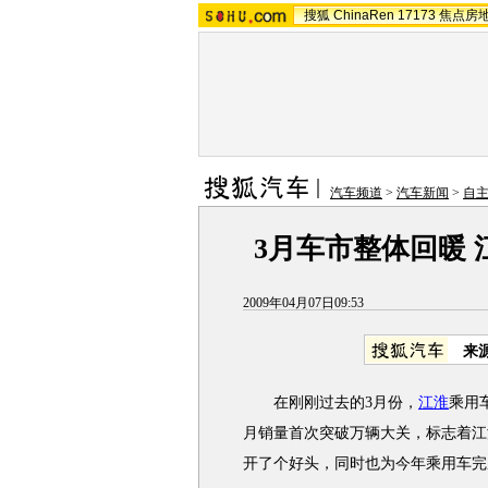
搜狐
ChinaRen
17173
焦点房
汽车频道
>
汽车新闻
>
自
3月车市整体回暖
2009年04月07日09:53
来
在刚刚过去的3月份，
江淮
乘用
月销量首次突破万辆大关，标志着江
开了个好头，同时也为今年乘用车完