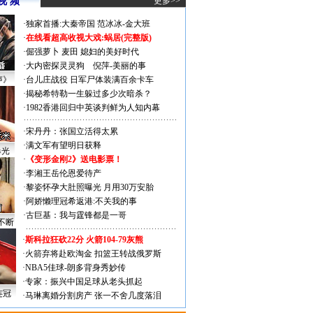
视 频
更多>>
·
独家首播:大秦帝国
范冰冰-金大班
·
在线看超高收视大戏:
蜗居(完整版)
·
倔强萝卜
麦田
媳妇的美好时代
·
大内密探灵灵狗
倪萍-美丽的事
声》
·
台儿庄战役 日军尸体装满百余卡车
·
揭秘希特勒一生躲过多少次暗杀？
·
1982香港回归中英谈判鲜为人知内幕
·
宋丹丹：张国立活得太累
·
满文军有望明日获释
曝光
·
《变形金刚2》送电影票！
·
李湘王岳伦恩爱待产
·
黎姿怀孕大肚照曝光 月用30万安胎
·
阿娇懒理冠希返港:不关我的事
·
古巨基：我与霆锋都是一哥
不断
·
斯科拉狂砍22分 火箭104-79灰熊
·
火箭弃将赴欧淘金 扣篮王转战俄罗斯
·
NBA5佳球-朗多背身秀妙传
·
专家：振兴中国足球从老头抓起
连冠
·
马琳离婚分割房产 张一不舍几度落泪