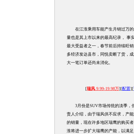
在江淮乘用车能产生月销过万的纪录
量也是其上市以来的最高纪录， 事
最大受益者之一，春节前后持续旺销
多经济发达县市，同悦卖断了货，成
大一笔订单还尚未消化。
[
瑞风
9.99-19.98万
][
配置
][
3月份是SUV市场传统的淡季，但
责人介绍，由于瑞风供不应求，产能
的销量，现在许多地区瑞鹰的购买者
淮将进一步扩大瑞鹰的产能，以满足