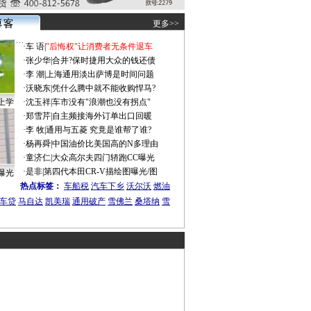
更多>>
·
车 语
|
"后悔权"让消费者无条件退车
·
张少华
|
合并?保时捷用大众的钱还债
·
李 潮
|
上海通用淡出萨博是时间问题
·
沃晓东
|
凭什么腾中就不能收购悍马?
上学
·
沈玉祥
|
车市没有"浪潮也没有拐点"
·
郑雪芹
|
自主频接海外订单出口回暖
·
李 牧
|
通用与五菱 究竟是谁帮了谁?
·
杨再舜
|
中国油价比美国高的N多理由
·
童济仁
|
大众高尔夫四门轿跑CC曝光
·
是非
|
第四代本田CR-V描绘图曝光/图
曝光
热点标签：
车船税
汽车下乡
沃尔沃
燃油
车贷
马自达
凯美瑞
通用破产
雪佛兰
桑塔纳
雪