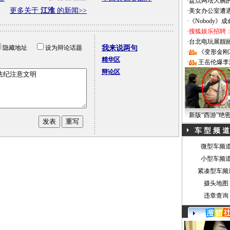
·
盘点网坛大腕
更多关于
江淮
的新闻>>
·
美女办公室遭
·
《Nobody》
·
搜狐娱乐招聘
·
台北电玩展靓丽Sh
隐藏地址
设为辩论话题
我来说两句
·
《变形金刚
精华区
·
王岳伦爆李
辩论区
新版“西游”绝
车 型 频 道
微型车频
小型车频
紧凑型车频
摄头地图
违章查询