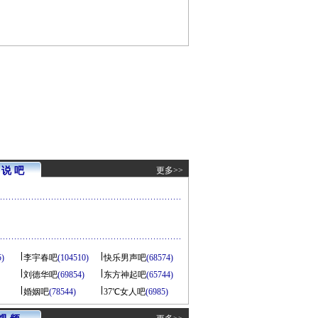
说 吧
更多>>
5)
李宇春吧
(104510)
快乐男声吧
(68574)
刘德华吧
(69854)
东方神起吧
(65744)
婚姻吧
(78544)
37℃女人吧
(6985)