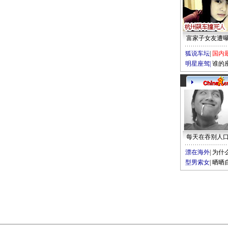
富家子女友遭
狐说车坛
|
国内
明星座驾
|
谁的
每天在吞别人
漂在海外
|
为什
型男索女
|
晒晒