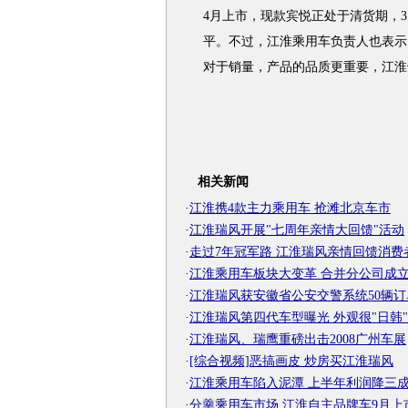
4月上市，现款宾悦正处于清货期，3
平。不过，江淮乘用车负责人也表示
对于销量，产品的品质更重要，江淮
相关新闻
·
江淮携4款主力乘用车 抢滩北京车市
·
江淮瑞风开展"七周年亲情大回馈"活动
·
走过7年冠军路 江淮瑞风亲情回馈消费
·
江淮乘用车板块大变革 合并分公司成
·
江淮瑞风获安徽省公安交警系统50辆订
·
江淮瑞风第四代车型曝光 外观很"日韩"
·
江淮瑞风、瑞鹰重磅出击2008广州车展
·
[综合视频]恶搞画皮 炒房买江淮瑞风
·
江淮乘用车陷入泥潭 上半年利润降三
·
分羹乘用车市场 江淮自主品牌车9月上