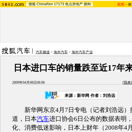
搜狐
ChinaRen
17173
焦点房地产
搜狗
新闻
-
体
汽车频道
>
海外汽车
>
海外汽车产业
日本进口车的销量跌至近17年
2009年04月08日08:06
[
我来
来源：新华网 作者：刘浩远
新华网东京4月7日专电（记者刘浩远）
道，日本
汽车
进口协会6日公布的数据表明
化、消费低迷影响，日本上财年（2008年4月至