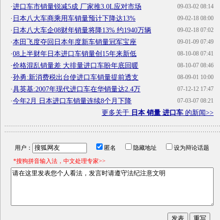
·
进口车市销量锐减5成 厂家推3.0L应对市场
09-03-02 08:14
·
日本八大车商乘用车销量预计下降达13%
09-02-18 08:00
·
日本八大车企08财年销量将降13% 约1940万辆
09-02-18 07:02
·
本田飞度夺回日本年度新车销量冠军宝座
09-01-09 07:49
·
08上半财年日本进口车销量创15年来新低
08-10-08 07:41
·
价格混乱销量差 大排量进口车盼年底回暖
08-10-07 08:46
·
孙勇:新消费税出台使进口车销量提前透支
08-09-01 10:00
·
具英基:2007年现代进口车在华销量达2.4万
07-12-12 17:47
·
今年2月 日本进口车销量连续8个月下降
07-03-07 08:21
更多关于
日本 销量 进口车
的新闻>>
用户：
匿名
隐藏地址
设为辩论话题
*搜狗拼音输入法，中文处理专家>>